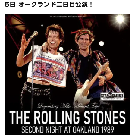
全収録！
5日 オークランド二日目公演！
*NEW RELEASE (最新約3ヶ月)
2024.6.24
スコーピオンズ / 2024年6月15日 リスボン公演 FHD 完全収録！
*NEW RELEASE (最新約3ヶ月)
2024.6.20
マネスキン / 2024年6月9日 ドイツ ROCK AM RING 公演 FHD 完
全収録！
*NEW RELEASE (最新約3ヶ月)
2024.6.9
リアム・ギャラガー / 2024年6月1日 英国シェフィールド公演 完
全収録！
*NEW RELEASE (最新約3ヶ月)
2024.6.9
メガデス / 2023年8月4日 ドイツ W.O.A. 公演 FHD 完全収録！
*NEW RELEASE (最新約3ヶ月)
2024.6.9
ユーライア・ヒープ / 2023年8月3日 ドイツ W.O.A. 公演 FHD 完
全収録！
*NEW RELEASE (最新約3ヶ月)
2024.6.9
ジャーニー / 1979年5月8+9日 コロラド州 2公演 SBD 完全収録！
*NEW RELEASE (最新約3ヶ月)
2024.11.9
NGHFB / 2024年7月28日 フジロック’24公演 超高音質AI-SBD！
*NEW RELEASE (最新約3ヶ月)
2024.8.24