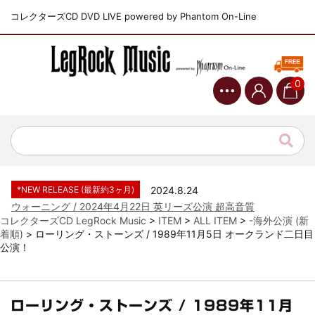
コレクターズCD DVD LIVE powered by Phantom On-Line
0
*NEW RELEASE (最新約3ヶ月)
2024.6.9
ジャーニー / 1979年5月8+9日 コロラド州 2公演 SBD 完全収録！
*NEW RELEASE (最新約3ヶ月)
2024.11.9
NGHFB / 2024年7月28日 フジロック’24公演 超高音質AI-SBD！
*NEW RELEASE (最新約3ヶ月)
2024.8.24
ウォーニング / 2024年4月22日 英リーズ公演 超高音質
IEM+Aud！
コレクターズCD LegRock Music
>
ITEM
>
ALL ITEM
>
-海外公演 (新
着順)
>
ローリング・ストーンズ / 1989年11月5日 オークランド二日目
*NEW RELEASE (最新約3ヶ月)
2024.6.24
公演！
ビリー・ジョエル / 2024年3月24日 100Aniv. 米M.S.G公演 完全
収録！
*NEW RELEASE (最新約3ヶ月)
2024.6.24
リアム・ギャラガー / 2024年6月3日 カーディフ公演 IEM/AUD 完
ローリング・ストーンズ / 1989年11月