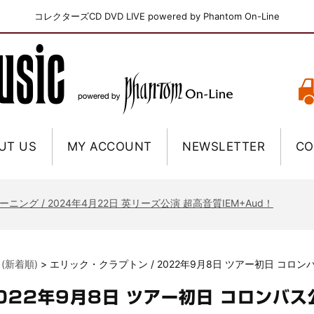
コレクターズCD DVD LIVE powered by Phantom On-Line
UT US
MY ACCOUNT
NEWSLETTER
CO
ニー / 1979年5月8+9日 コロラド州 2公演 SBD 完全収録！
FB / 2024年7月28日 フジロック’24公演 超高音質AI-SBD！
ーニング / 2024年4月22日 英リーズ公演 超高音質IEM+Aud！
ー・ジョエル / 2024年3月24日 100Aniv. 米M.S.G公演 完全収録！
/ 2024年6月3日 カーディフ公演 IEM/AUD 完全収録！
 (新着順)
>
エリック・クラプトン / 2022年9月8日 ツアー初日 コロ
ーピオンズ / 2024年6月15日 リスボン公演 FHD 完全収録！
スキン / 2024年6月9日 ドイツ ROCK AM RING 公演 FHD 完全収録！
2022年9月8日 ツアー初日 コロンバス
・ギャラガー / 2024年6月1日 英国シェフィールド公演 完全収録！