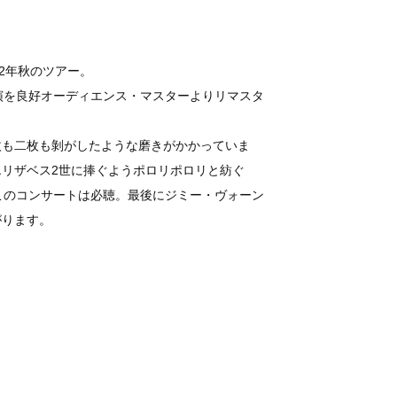
2年秋のツアー。
演を良好オーディエンス・マスターよりリマスタ
枚も二枚も剝がしたような磨きがかかっていま
リザベス2世に捧ぐようポロリポロリと紡ぐ
始まるこのコンサートは必聴。最後にジミー・ヴォーン
がります。