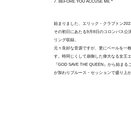
7. BEFORE YOU ACCUSE ME *
始まりました、エリック・クラプトン202
その初日にあたる9月8日のコロンバス公
リング収録。
元々良好な音源ですが、更にベールを一
す。時同じくして崩御した偉大なる女王エ
『GOD SAVE THE QUEEN』から
が加わりブルース・セッションで盛り上