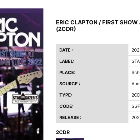
ス / 2023年8月4日 ドイツ W.O.A. 公演 FHD 完全収録！
イア・ヒープ / 2023年8月3日 ドイツ W.O.A. 公演 FHD 完全収録！
ERIC CLAPTON / FIRST SHOW 
ニー / 1979年5月8+9日 コロラド州 2公演 SBD 完全収録！
(2CDR)
FB / 2024年7月28日 フジロック’24公演 超高音質AI-SBD！
ーニング / 2024年4月22日 英リーズ公演 超高音質IEM+Aud！
ー・ジョエル / 2024年3月24日 100Aniv. 米M.S.G公演 完全収録！
DATE :
202
LABEL:
STA
/ 2024年6月3日 カーディフ公演 IEM/AUD 完全収録！
ーピオンズ / 2024年6月15日 リスボン公演 FHD 完全収録！
PLACE:
Sch
スキン / 2024年6月9日 ドイツ ROCK AM RING 公演 FHD 完全収録！
SOURCE :
Aud
・ギャラガー / 2024年6月1日 英国シェフィールド公演 完全収録！
TYPE:
2C
ス / 2023年8月4日 ドイツ W.O.A. 公演 FHD 完全収録！
イア・ヒープ / 2023年8月3日 ドイツ W.O.A. 公演 FHD 完全収録！
CODE:
SGF
ニー / 1979年5月8+9日 コロラド州 2公演 SBD 完全収録！
RELEASE :
202
2CDR