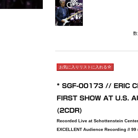
数
お気に入りリストに入れる
* SGF-00173 // ERIC 
FIRST SHOW AT U.S.
(2CDR)
Recorded Live at Schottenstein Cente
EXCELLENT Audience Recording // 99