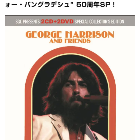
スコーピオンズ / 2024年6月15日 リスボン公演 FHD 完全収録！
ォー・バングラデシュ” 50周年SP！
*NEW RELEASE (最新約3ヶ月)
2024.6.20
マネスキン / 2024年6月9日 ドイツ ROCK AM RING 公演 FHD 完
全収録！
*NEW RELEASE (最新約3ヶ月)
2024.6.9
リアム・ギャラガー / 2024年6月1日 英国シェフィールド公演 完
全収録！
*NEW RELEASE (最新約3ヶ月)
2024.6.9
メガデス / 2023年8月4日 ドイツ W.O.A. 公演 FHD 完全収録！
*NEW RELEASE (最新約3ヶ月)
2024.6.9
ユーライア・ヒープ / 2023年8月3日 ドイツ W.O.A. 公演 FHD 完
全収録！
*NEW RELEASE (最新約3ヶ月)
2024.6.9
ジャーニー / 1979年5月8+9日 コロラド州 2公演 SBD 完全収録！
*NEW RELEASE (最新約3ヶ月)
2024.11.9
NGHFB / 2024年7月28日 フジロック’24公演 超高音質AI-SBD！
*NEW RELEASE (最新約3ヶ月)
2024.8.24
ウォーニング / 2024年4月22日 英リーズ公演 超高音質
IEM+Aud！
*NEW RELEASE (最新約3ヶ月)
2024.6.24