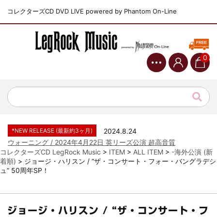
コレクターズCD DVD LIVE powered by Phantom On-Line
0
*NEW RELEASE (最新約3ヶ月)
2024.6.9
ジャーニー / 1979年5月8+9日 コロラド州 2公演 SBD 完全収録！
*NEW RELEASE (最新約3ヶ月)
2024.11.9
NGHFB / 2024年7月28日 フジロック’24公演 超高音質AI-SBD！
*NEW RELEASE (最新約3ヶ月)
2024.8.24
ウォーニング / 2024年4月22日 英リーズ公演 超高音質
IEM+Aud！
*NEW RELEASE (最新約3ヶ月)
2024.6.24
ビリー・ジョエル / 2024年3月24日 100Aniv. 米M.S.G公演 完全
コレクターズCD LegRock Music
>
ITEM
>
ALL ITEM
>
-海外公演 (新
収録！
着順)
>
ジョージ・ハリスン / “ザ・コンサート・フォー・バングラデシ
ュ” 50周年SP！
*NEW RELEASE (最新約3ヶ月)
2024.6.24
リアム・ギャラガー / 2024年6月3日 カーディフ公演 IEM/AUD 完
全収録！
*NEW RELEASE (最新約3ヶ月)
2024.6.24
ジョージ・ハリスン / “ザ・コンサート・フ