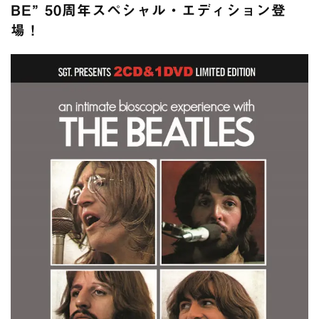
スコーピオンズ / 2024年6月15日 リスボン公演 FHD 完全収録！
BE” 50周年スペシャル・エディション登
*NEW RELEASE (最新約3ヶ月)
2024.6.20
場！
マネスキン / 2024年6月9日 ドイツ ROCK AM RING 公演 FHD 完
全収録！
*NEW RELEASE (最新約3ヶ月)
2024.6.9
リアム・ギャラガー / 2024年6月1日 英国シェフィールド公演 完
全収録！
*NEW RELEASE (最新約3ヶ月)
2024.6.9
メガデス / 2023年8月4日 ドイツ W.O.A. 公演 FHD 完全収録！
*NEW RELEASE (最新約3ヶ月)
2024.6.9
ユーライア・ヒープ / 2023年8月3日 ドイツ W.O.A. 公演 FHD 完
全収録！
*NEW RELEASE (最新約3ヶ月)
2024.6.9
ジャーニー / 1979年5月8+9日 コロラド州 2公演 SBD 完全収録！
*NEW RELEASE (最新約3ヶ月)
2024.11.9
NGHFB / 2024年7月28日 フジロック’24公演 超高音質AI-SBD！
*NEW RELEASE (最新約3ヶ月)
2024.8.24
ウォーニング / 2024年4月22日 英リーズ公演 超高音質
IEM+Aud！
*NEW RELEASE (最新約3ヶ月)
2024.6.24