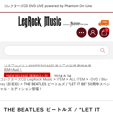
コレクターズCD DVD LIVE powered by Phantom On-Line
0
*NEW RELEASE (最新約3ヶ月)
2024.6.9
ジャーニー / 1979年5月8+9日 コロラド州 2公演 SBD 完全収録！
*NEW RELEASE (最新約3ヶ月)
2024.11.9
NGHFB / 2024年7月28日 フジロック’24公演 超高音質AI-SBD！
*NEW RELEASE (最新約3ヶ月)
2024.8.24
ウォーニング / 2024年4月22日 英リーズ公演 超高音質
IEM+Aud！
*NEW RELEASE (最新約3ヶ月)
2024.6.24
ビリー・ジョエル / 2024年3月24日 100Aniv. 米M.S.G公演 完全
コレクターズCD LegRock Music
>
ITEM
>
ALL ITEM
>
-DVD / Blu-
収録！
ray (新着順)
>
THE BEATLES ビートルズ / “LET IT BE” 50周年スペシ
ャル・エディション登場！
*NEW RELEASE (最新約3ヶ月)
2024.6.24
リアム・ギャラガー / 2024年6月3日 カーディフ公演 IEM/AUD 完
全収録！
*NEW RELEASE (最新約3ヶ月)
2024.6.24
THE BEATLES ビートルズ / “LET IT