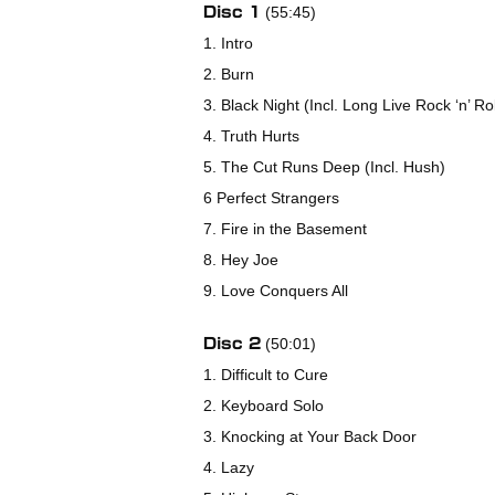
(55:45)
Disc 1
1. Intro
2. Burn
3. Black Night (Incl. Long Live Rock ‘n’ Ro
4. Truth Hurts
5. The Cut Runs Deep (Incl. Hush)
6 Perfect Strangers
7. Fire in the Basement
8. Hey Joe
9. Love Conquers All
(50:01)
Disc 2
1. Difficult to Cure
2. Keyboard Solo
3. Knocking at Your Back Door
4. Lazy