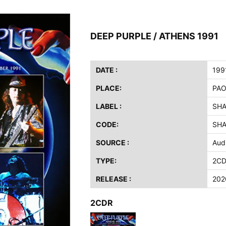
ス / 2023年8月4日 ドイツ W.O.A. 公演 FHD 完全収録！
イア・ヒープ / 2023年8月3日 ドイツ W.O.A. 公演 FHD 完全収録！
DEEP PURPLE / ATHENS 1991
ニー / 1979年5月8+9日 コロラド州 2公演 SBD 完全収録！
FB / 2024年7月28日 フジロック’24公演 超高音質AI-SBD！
ーニング / 2024年4月22日 英リーズ公演 超高音質IEM+Aud！
DATE :
199
ー・ジョエル / 2024年3月24日 100Aniv. 米M.S.G公演 完全収録！
PLACE:
PAO
/ 2024年6月3日 カーディフ公演 IEM/AUD 完全収録！
LABEL :
SH
ーピオンズ / 2024年6月15日 リスボン公演 FHD 完全収録！
CODE:
SHA
スキン / 2024年6月9日 ドイツ ROCK AM RING 公演 FHD 完全収録！
SOURCE :
Aud
・ギャラガー / 2024年6月1日 英国シェフィールド公演 完全収録！
ス / 2023年8月4日 ドイツ W.O.A. 公演 FHD 完全収録！
TYPE:
2C
イア・ヒープ / 2023年8月3日 ドイツ W.O.A. 公演 FHD 完全収録！
RELEASE :
202
ニー / 1979年5月8+9日 コロラド州 2公演 SBD 完全収録！
2CDR