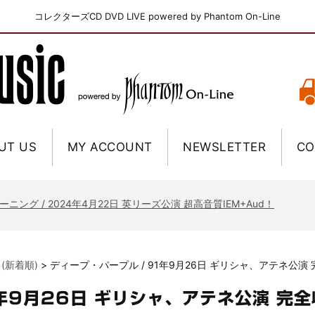
コレクターズCD DVD LIVE powered by Phantom On-Line
UT US
MY ACCOUNT
NEWSLETTER
CO
ニー / 1979年5月8+9日 コロラド州 2公演 SBD 完全収録！
FB / 2024年7月28日 フジロック’24公演 超高音質AI-SBD！
ーニング / 2024年4月22日 英リーズ公演 超高音質IEM+Aud！
ー・ジョエル / 2024年3月24日 100Aniv. 米M.S.G公演 完全収録！
/ 2024年6月3日 カーディフ公演 IEM/AUD 完全収録！
 (新着順)
>
ディープ・パープル / 91年9月26日 ギリシャ、アテネ公演
ーピオンズ / 2024年6月15日 リスボン公演 FHD 完全収録！
スキン / 2024年6月9日 ドイツ ROCK AM RING 公演 FHD 完全収録！
1年9月26日 ギリシャ、アテネ公演 完
・ギャラガー / 2024年6月1日 英国シェフィールド公演 完全収録！