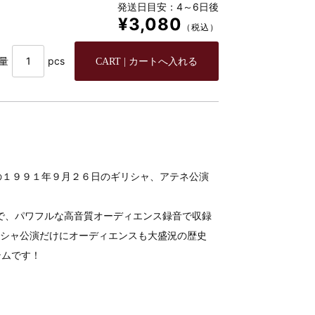
発送日目安：4～6日後
¥3,080
（税込）
量
pcs
ー終盤の１９９１年９月２６日のギリシャ、アテネ公演
ロで、パワフルな高音質オーディエンス録音で収録
たギリシャ公演だけにオーディエンスも大盛況の歴史
テムです！