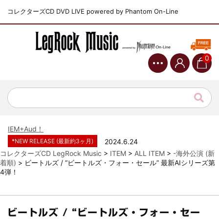
コレクターズCD DVD LIVE powered by Phantom On-Line
0
*NEW RELEASE (最新約3ヶ月)
2024.6.9
ジャーニー / 1979年5月8+9日 コロラド州 2公演 SBD 完全収録！
*NEW RELEASE (最新約3ヶ月)
2024.11.9
NGHFB / 2024年7月28日 フジロック’24公演 超高音質AI-SBD！
*NEW RELEASE (最新約3ヶ月)
2024.8.24
ウォーニング / 2024年4月22日 英リーズ公演 超高音質
IEM+Aud！
*NEW RELEASE (最新約3ヶ月)
2024.6.24
ビリー・ジョエル / 2024年3月24日 100Aniv. 米M.S.G公演 完全
コレクターズCD LegRock Music
>
ITEM
>
ALL ITEM
>
-海外公演 (新
収録！
着順)
>
ビートルズ / “ビートルズ・フォー・セール” 最新AIシリーズ第
4弾！
*NEW RELEASE (最新約3ヶ月)
2024.6.24
リアム・ギャラガー / 2024年6月3日 カーディフ公演 IEM/AUD 完
全収録！
*NEW RELEASE (最新約3ヶ月)
2024.6.24
ビートルズ / “ビートルズ・フォー・セー