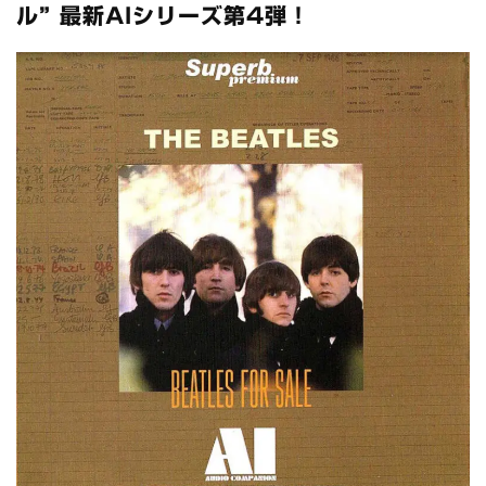
スコーピオンズ / 2024年6月15日 リスボン公演 FHD 完全収録！
ル” 最新AIシリーズ第4弾！
*NEW RELEASE (最新約3ヶ月)
2024.6.20
マネスキン / 2024年6月9日 ドイツ ROCK AM RING 公演 FHD 完
全収録！
*NEW RELEASE (最新約3ヶ月)
2024.6.9
リアム・ギャラガー / 2024年6月1日 英国シェフィールド公演 完
全収録！
*NEW RELEASE (最新約3ヶ月)
2024.6.9
メガデス / 2023年8月4日 ドイツ W.O.A. 公演 FHD 完全収録！
*NEW RELEASE (最新約3ヶ月)
2024.6.9
ユーライア・ヒープ / 2023年8月3日 ドイツ W.O.A. 公演 FHD 完
全収録！
*NEW RELEASE (最新約3ヶ月)
2024.6.9
ジャーニー / 1979年5月8+9日 コロラド州 2公演 SBD 完全収録！
*NEW RELEASE (最新約3ヶ月)
2024.11.9
NGHFB / 2024年7月28日 フジロック’24公演 超高音質AI-SBD！
*NEW RELEASE (最新約3ヶ月)
2024.8.24
ウォーニング / 2024年4月22日 英リーズ公演 超高音質
IEM+Aud！
*NEW RELEASE (最新約3ヶ月)
2024.6.24