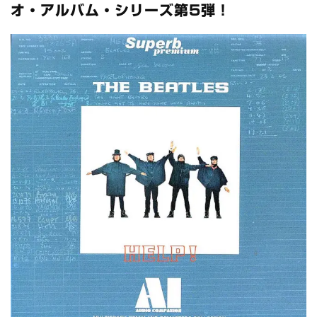
スコーピオンズ / 2024年6月15日 リスボン公演 FHD 完全収録！
オ・アルバム・シリーズ第5弾！
*NEW RELEASE (最新約3ヶ月)
2024.6.20
マネスキン / 2024年6月9日 ドイツ ROCK AM RING 公演 FHD 完
全収録！
*NEW RELEASE (最新約3ヶ月)
2024.6.9
リアム・ギャラガー / 2024年6月1日 英国シェフィールド公演 完
全収録！
*NEW RELEASE (最新約3ヶ月)
2024.6.9
メガデス / 2023年8月4日 ドイツ W.O.A. 公演 FHD 完全収録！
*NEW RELEASE (最新約3ヶ月)
2024.6.9
ユーライア・ヒープ / 2023年8月3日 ドイツ W.O.A. 公演 FHD 完
全収録！
*NEW RELEASE (最新約3ヶ月)
2024.6.9
ジャーニー / 1979年5月8+9日 コロラド州 2公演 SBD 完全収録！
*NEW RELEASE (最新約3ヶ月)
2024.11.9
NGHFB / 2024年7月28日 フジロック’24公演 超高音質AI-SBD！
*NEW RELEASE (最新約3ヶ月)
2024.8.24
ウォーニング / 2024年4月22日 英リーズ公演 超高音質
IEM+Aud！
*NEW RELEASE (最新約3ヶ月)
2024.6.24