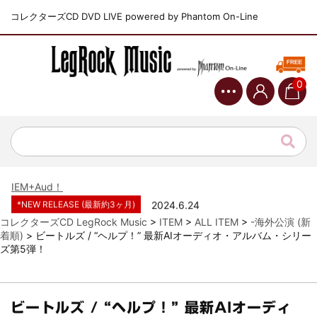
コレクターズCD DVD LIVE powered by Phantom On-Line
0
*NEW RELEASE (最新約3ヶ月)
2024.6.9
ジャーニー / 1979年5月8+9日 コロラド州 2公演 SBD 完全収録！
*NEW RELEASE (最新約3ヶ月)
2024.11.9
NGHFB / 2024年7月28日 フジロック’24公演 超高音質AI-SBD！
*NEW RELEASE (最新約3ヶ月)
2024.8.24
ウォーニング / 2024年4月22日 英リーズ公演 超高音質
IEM+Aud！
*NEW RELEASE (最新約3ヶ月)
2024.6.24
ビリー・ジョエル / 2024年3月24日 100Aniv. 米M.S.G公演 完全
コレクターズCD LegRock Music
>
ITEM
>
ALL ITEM
>
-海外公演 (新
収録！
着順)
>
ビートルズ / “ヘルプ！” 最新AIオーディオ・アルバム・シリー
ズ第5弾！
*NEW RELEASE (最新約3ヶ月)
2024.6.24
リアム・ギャラガー / 2024年6月3日 カーディフ公演 IEM/AUD 完
全収録！
*NEW RELEASE (最新約3ヶ月)
2024.6.24
ビートルズ / “ヘルプ！” 最新AIオーディ