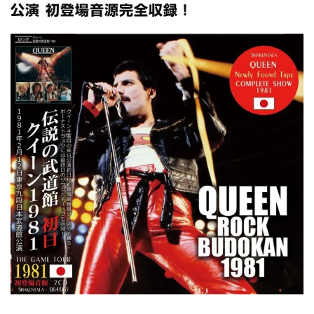
スコーピオンズ / 2024年6月15日 リスボン公演 FHD 完全収録！
公演 初登場音源完全収録！
*NEW RELEASE (最新約3ヶ月)
2024.6.20
マネスキン / 2024年6月9日 ドイツ ROCK AM RING 公演 FHD 完
全収録！
*NEW RELEASE (最新約3ヶ月)
2024.6.9
リアム・ギャラガー / 2024年6月1日 英国シェフィールド公演 完
全収録！
*NEW RELEASE (最新約3ヶ月)
2024.6.9
メガデス / 2023年8月4日 ドイツ W.O.A. 公演 FHD 完全収録！
*NEW RELEASE (最新約3ヶ月)
2024.6.9
ユーライア・ヒープ / 2023年8月3日 ドイツ W.O.A. 公演 FHD 完
全収録！
*NEW RELEASE (最新約3ヶ月)
2024.6.9
ジャーニー / 1979年5月8+9日 コロラド州 2公演 SBD 完全収録！
*NEW RELEASE (最新約3ヶ月)
2024.11.9
NGHFB / 2024年7月28日 フジロック’24公演 超高音質AI-SBD！
*NEW RELEASE (最新約3ヶ月)
2024.8.24
ウォーニング / 2024年4月22日 英リーズ公演 超高音質
IEM+Aud！
*NEW RELEASE (最新約3ヶ月)
2024.6.24