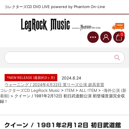
コレクターズCD DVD LIVE powered by Phantom On-Line
0
*NEW RELEASE (最新約3ヶ月)
2024.6.9
ジャーニー / 1979年5月8+9日 コロラド州 2公演 SBD 完全収録！
*NEW RELEASE (最新約3ヶ月)
2024.11.9
NGHFB / 2024年7月28日 フジロック’24公演 超高音質AI-SBD！
*NEW RELEASE (最新約3ヶ月)
2024.8.24
ウォーニング / 2024年4月22日 英リーズ公演 超高音質
IEM+Aud！
*NEW RELEASE (最新約3ヶ月)
2024.6.24
ビリー・ジョエル / 2024年3月24日 100Aniv. 米M.S.G公演 完全
コレクターズCD LegRock Music
>
ITEM
>
ALL ITEM
>
-海外公演 (新
収録！
着順)
>
クイーン / 1981年2月12日 初日武道館公演 初登場音源完全収
録！
*NEW RELEASE (最新約3ヶ月)
2024.6.24
リアム・ギャラガー / 2024年6月3日 カーディフ公演 IEM/AUD 完
全収録！
*NEW RELEASE (最新約3ヶ月)
2024.6.24
クイーン / 1981年2月12日 初日武道館