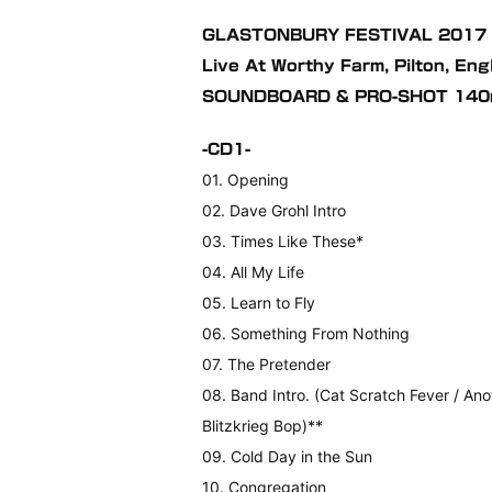
GLASTONBURY FESTIVAL 2017
Live At Worthy Farm, Pilton, E
SOUNDBOARD & PRO-SHOT 140
-CD1-
01. Opening
02. Dave Grohl Intro
03. Times Like These*
04. All My Life
05. Learn to Fly
06. Something From Nothing
07. The Pretender
08. Band Intro. (Cat Scratch Fever / Ano
Blitzkrieg Bop)**
09. Cold Day in the Sun
10. Congregation