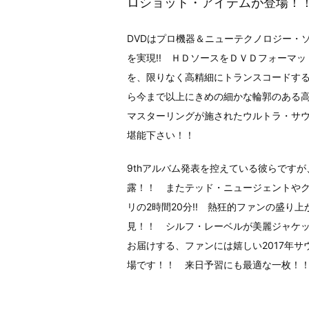
ロショット・アイテムが登場！
DVDはプロ機器＆ニューテクノロジー・
を実現!! ＨＤソースをＤＶＤフォーマ
を、限りなく高精細にトランスコードす
ら今まで以上にきめの細かな輪郭のある高
マスターリングが施されたウルトラ・サウ
堪能下さい！！
9thアルバム発表を控えている彼らです
露！！ またテッド・ニュージェントや
リの2時間20分!! 熱狂的ファンの盛り
見！！ シルフ・レーベルが美麗ジャケッ
お届けする、ファンには嬉しい2017年
場です！！ 来日予習にも最適な一枚！！