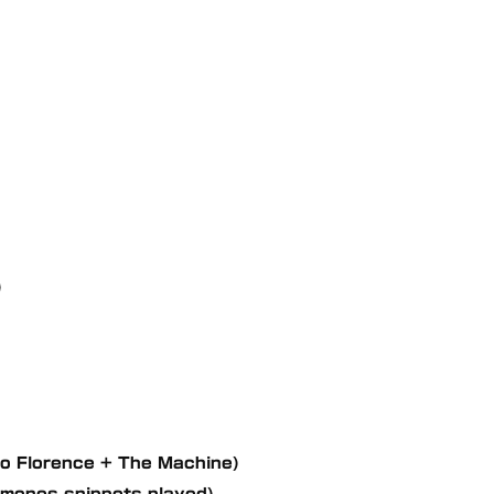
)
d to Florence + The Machine)
amones snippets played)