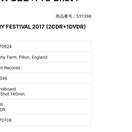
商品番号：SY1398
Y FESTIVAL 2017 (2CDR+1DVDR)
70624
hy Farm, Pilton, England
ph Records
398
ndboard
-Shot 140min.
DR
DR
70708