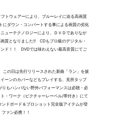
！
ソフトウェアーにより、ブルーレイに迫る高画質
ットにダウン・コンバートする事による画質の劣化
るニューテクノロジーにより、ＤＶＤでありなが
画質となりました!! CDもプロ級のデジタル・
ンド！！ DVDでは味わえない最高音質にてご
が、この日は先行リリースされた新曲「ラン」を披
クイーンのカバーなどもプレイする、見所タップ
上がりもハンパない野外パフォーマンスは必聴・必
ト・ワーク（ピクチャーレーベル/帯付き）にて
サウンドボード＆プロショット完全版アイテムが登
 ファン必携！！