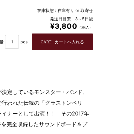
在庫状態 :
在庫有り or 取寄せ
発送日目安：3～5日後
¥3,800
（税込）
量
pcs
が決定している
モンスター・バンド、
で行われた伝統の
「グラストンベリ
ライナーとして出演！！
その2017年
ジを完全収録した
サウンドボード＆プ