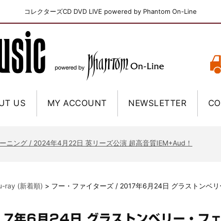
コレクターズCD DVD LIVE powered by Phantom On-Line
UT US
MY ACCOUNT
NEWSLETTER
CO
ニー / 1979年5月8+9日 コロラド州 2公演 SBD 完全収録！
FB / 2024年7月28日 フジロック’24公演 超高音質AI-SBD！
ーニング / 2024年4月22日 英リーズ公演 超高音質IEM+Aud！
ー・ジョエル / 2024年3月24日 100Aniv. 米M.S.G公演 完全収録！
/ 2024年6月3日 カーディフ公演 IEM/AUD 完全収録！
lu-ray (新着順)
>
フー・ファイターズ / 2017年6月24日 グラストンベ
ーピオンズ / 2024年6月15日 リスボン公演 FHD 完全収録！
スキン / 2024年6月9日 ドイツ ROCK AM RING 公演 FHD 完全収録！
17年6月24日 グラストンベリー・フェス 
・ギャラガー / 2024年6月1日 英国シェフィールド公演 完全収録！