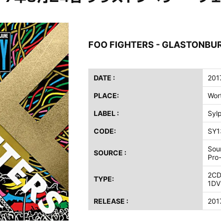
ス / 2023年8月4日 ドイツ W.O.A. 公演 FHD 完全収録！
イア・ヒープ / 2023年8月3日 ドイツ W.O.A. 公演 FHD 完全収録！
ニー / 1979年5月8+9日 コロラド州 2公演 SBD 完全収録！
FOO FIGHTERS - GLASTONBUR
FB / 2024年7月28日 フジロック’24公演 超高音質AI-SBD！
ーニング / 2024年4月22日 英リーズ公演 超高音質IEM+Aud！
DATE :
201
ー・ジョエル / 2024年3月24日 100Aniv. 米M.S.G公演 完全収録！
PLACE:
Wort
/ 2024年6月3日 カーディフ公演 IEM/AUD 完全収録！
LABEL :
Syl
ーピオンズ / 2024年6月15日 リスボン公演 FHD 完全収録！
スキン / 2024年6月9日 ドイツ ROCK AM RING 公演 FHD 完全収録！
CODE:
SY1
・ギャラガー / 2024年6月1日 英国シェフィールド公演 完全収録！
Sou
SOURCE :
ス / 2023年8月4日 ドイツ W.O.A. 公演 FHD 完全収録！
Pro
イア・ヒープ / 2023年8月3日 ドイツ W.O.A. 公演 FHD 完全収録！
2C
TYPE:
ニー / 1979年5月8+9日 コロラド州 2公演 SBD 完全収録！
1DV
RELEASE :
201