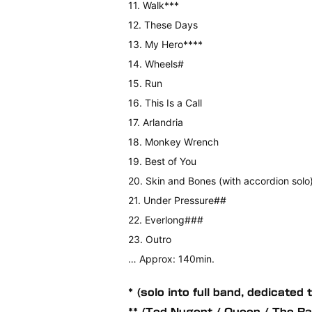
11. Walk***
12. These Days
13. My Hero****
14. Wheels#
15. Run
16. This Is a Call
17. Arlandria
18. Monkey Wrench
19. Best of You
20. Skin and Bones (with accordion solo
21. Under Pressure##
22. Everlong###
23. Outro
… Approx: 140min.
* (solo into full band, dedicate
** (Ted Nugent / Queen / The R