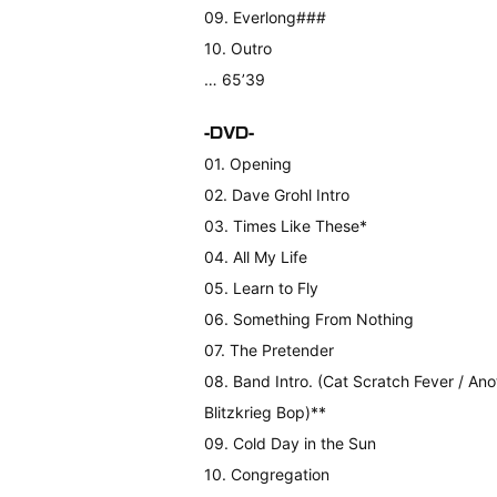
09. Everlong###
10. Outro
… 65’39
-DVD-
01. Opening
02. Dave Grohl Intro
03. Times Like These*
04. All My Life
05. Learn to Fly
06. Something From Nothing
07. The Pretender
08. Band Intro. (Cat Scratch Fever / Ano
Blitzkrieg Bop)**
09. Cold Day in the Sun
10. Congregation