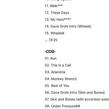
11. Walk***
12. These Days
13. My Hero****
14. Dave Grohl Intro (Wheels)
15. Wheels#
… 74’25
-CD2-
01. Run
02. This Is a Call
03. Arlandria
04. Monkey Wrench
05. Best of You
06. Dave Grohl Intro (Skin and Bones)
07. Skin and Bones (with accordion solo
08. Under Pressure##