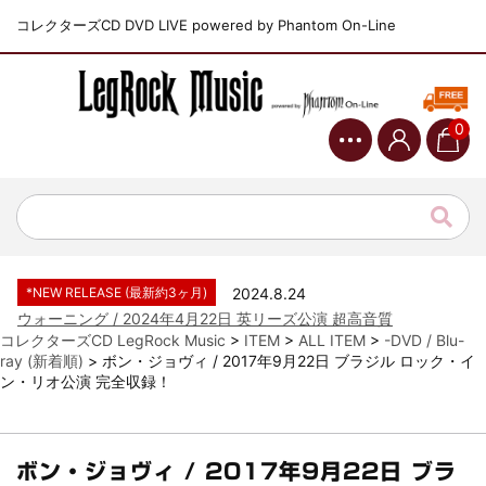
コレクターズCD DVD LIVE powered by Phantom On-Line
0
*NEW RELEASE (最新約3ヶ月)
2024.6.9
ジャーニー / 1979年5月8+9日 コロラド州 2公演 SBD 完全収録！
*NEW RELEASE (最新約3ヶ月)
2024.11.9
NGHFB / 2024年7月28日 フジロック’24公演 超高音質AI-SBD！
*NEW RELEASE (最新約3ヶ月)
2024.8.24
ウォーニング / 2024年4月22日 英リーズ公演 超高音質
IEM+Aud！
*NEW RELEASE (最新約3ヶ月)
2024.6.24
コレクターズCD LegRock Music
>
ITEM
>
ALL ITEM
>
-DVD / Blu-
ビリー・ジョエル / 2024年3月24日 100Aniv. 米M.S.G公演 完全
ray (新着順)
>
ボン・ジョヴィ / 2017年9月22日 ブラジル ロック・イ
収録！
ン・リオ公演 完全収録！
*NEW RELEASE (最新約3ヶ月)
2024.6.24
リアム・ギャラガー / 2024年6月3日 カーディフ公演 IEM/AUD 完
全収録！
*NEW RELEASE (最新約3ヶ月)
2024.6.24
ボン・ジョヴィ / 2017年9月22日 ブラ