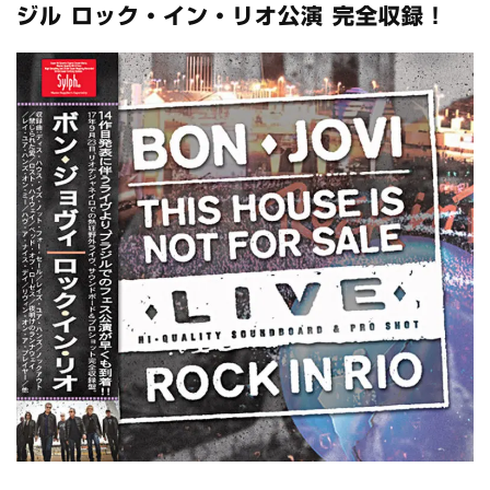
スコーピオンズ / 2024年6月15日 リスボン公演 FHD 完全収録！
ジル ロック・イン・リオ公演 完全収録！
*NEW RELEASE (最新約3ヶ月)
2024.6.20
マネスキン / 2024年6月9日 ドイツ ROCK AM RING 公演 FHD 完
全収録！
*NEW RELEASE (最新約3ヶ月)
2024.6.9
リアム・ギャラガー / 2024年6月1日 英国シェフィールド公演 完
全収録！
*NEW RELEASE (最新約3ヶ月)
2024.6.9
メガデス / 2023年8月4日 ドイツ W.O.A. 公演 FHD 完全収録！
*NEW RELEASE (最新約3ヶ月)
2024.6.9
ユーライア・ヒープ / 2023年8月3日 ドイツ W.O.A. 公演 FHD 完
全収録！
*NEW RELEASE (最新約3ヶ月)
2024.6.9
ジャーニー / 1979年5月8+9日 コロラド州 2公演 SBD 完全収録！
*NEW RELEASE (最新約3ヶ月)
2024.11.9
NGHFB / 2024年7月28日 フジロック’24公演 超高音質AI-SBD！
*NEW RELEASE (最新約3ヶ月)
2024.8.24
ウォーニング / 2024年4月22日 英リーズ公演 超高音質
IEM+Aud！
*NEW RELEASE (最新約3ヶ月)