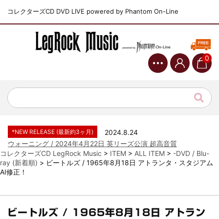
コレクターズCD DVD LIVE powered by Phantom On-Line
0
*NEW RELEASE (最新約3ヶ月)
2024.6.9
ジャーニー / 1979年5月8+9日 コロラド州 2公演 SBD 完全収録！
*NEW RELEASE (最新約3ヶ月)
2024.11.9
NGHFB / 2024年7月28日 フジロック’24公演 超高音質AI-SBD！
*NEW RELEASE (最新約3ヶ月)
2024.8.24
ウォーニング / 2024年4月22日 英リーズ公演 超高音質
IEM+Aud！
コレクターズCD LegRock Music
>
ITEM
>
ALL ITEM
>
-DVD / Blu-
*NEW RELEASE (最新約3ヶ月)
2024.6.24
ray (新着順)
>
ビートルズ / 1965年8月18日 アトランタ・スタジアム
ビリー・ジョエル / 2024年3月24日 100Aniv. 米M.S.G公演 完全
AI修正！
収録！
*NEW RELEASE (最新約3ヶ月)
2024.6.24
リアム・ギャラガー / 2024年6月3日 カーディフ公演 IEM/AUD 完
ビートルズ / 1965年8月18日 アトラン
全収録！