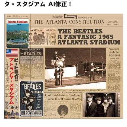
*NEW RELEASE (最新約3ヶ月)
2024.6.24
タ・スタジアム AI修正！
スコーピオンズ / 2024年6月15日 リスボン公演 FHD 完全収録！
*NEW RELEASE (最新約3ヶ月)
2024.6.20
マネスキン / 2024年6月9日 ドイツ ROCK AM RING 公演 FHD 完
全収録！
*NEW RELEASE (最新約3ヶ月)
2024.6.9
リアム・ギャラガー / 2024年6月1日 英国シェフィールド公演 完
全収録！
*NEW RELEASE (最新約3ヶ月)
2024.6.9
メガデス / 2023年8月4日 ドイツ W.O.A. 公演 FHD 完全収録！
*NEW RELEASE (最新約3ヶ月)
2024.6.9
ユーライア・ヒープ / 2023年8月3日 ドイツ W.O.A. 公演 FHD 完
全収録！
*NEW RELEASE (最新約3ヶ月)
2024.6.9
ジャーニー / 1979年5月8+9日 コロラド州 2公演 SBD 完全収録！
*NEW RELEASE (最新約3ヶ月)
2024.11.9
NGHFB / 2024年7月28日 フジロック’24公演 超高音質AI-SBD！
*NEW RELEASE (最新約3ヶ月)
2024.8.24
ウォーニング / 2024年4月22日 英リーズ公演 超高音質