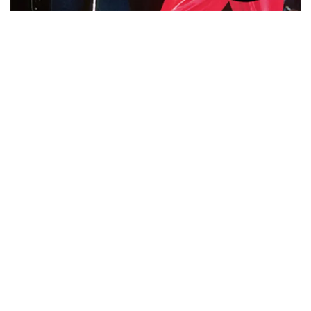
ウォーニング / 2024年4月22日 英リーズ公演 超高音質
IEM+Aud！
*NEW RELEASE (最新約3ヶ月)
2024.6.24
ビリー・ジョエル / 2024年3月24日 100Aniv. 米M.S.G公演 完全
収録！
*NEW RELEASE (最新約3ヶ月)
2024.6.24
リアム・ギャラガー / 2024年6月3日 カーディフ公演 IEM/AUD 完
全収録！
*NEW RELEASE (最新約3ヶ月)
2024.6.24
スコーピオンズ / 2024年6月15日 リスボン公演 FHD 完全収録！
*NEW RELEASE (最新約3ヶ月)
2024.6.20
マネスキン / 2024年6月9日 ドイツ ROCK AM RING 公演 FHD 完
全収録！
*NEW RELEASE (最新約3ヶ月)
2024.6.9
リアム・ギャラガー / 2024年6月1日 英国シェフィールド公演 完
全収録！
*NEW RELEASE (最新約3ヶ月)
2024.6.9
メガデス / 2023年8月4日 ドイツ W.O.A. 公演 FHD 完全収録！
*NEW RELEASE (最新約3ヶ月)
2024.6.9
ユーライア・ヒープ / 2023年8月3日 ドイツ W.O.A. 公演 FHD 完