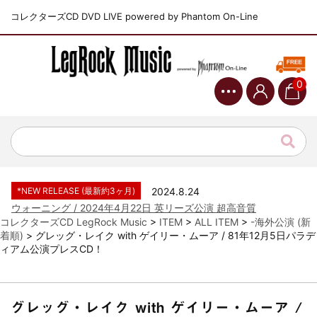
コレクターズCD DVD LIVE powered by Phantom On-Line
0
*NEW RELEASE (最新約3ヶ月)
2024.6.9
ジャーニー / 1979年5月8+9日 コロラド州 2公演 SBD 完全収録！
*NEW RELEASE (最新約3ヶ月)
2024.11.9
NGHFB / 2024年7月28日 フジロック’24公演 超高音質AI-SBD！
*NEW RELEASE (最新約3ヶ月)
2024.8.24
ウォーニング / 2024年4月22日 英リーズ公演 超高音質
IEM+Aud！
コレクターズCD LegRock Music
>
ITEM
>
ALL ITEM
>
-海外公演 (新
着順)
>
グレッグ・レイク with ゲイリー・ムーア / 81年12月5日パラデ
*NEW RELEASE (最新約3ヶ月)
2024.6.24
ィアム公演プレスCD！
ビリー・ジョエル / 2024年3月24日 100Aniv. 米M.S.G公演 完全
収録！
*NEW RELEASE (最新約3ヶ月)
2024.6.24
リアム・ギャラガー / 2024年6月3日 カーディフ公演 IEM/AUD 完
グレッグ・レイク with ゲイリー・ムーア /