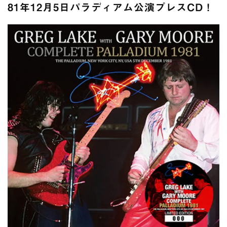
全収録！
81年12月5日パラディアム公演プレスCD！
*NEW RELEASE (最新約3ヶ月)
2024.6.24
スコーピオンズ / 2024年6月15日 リスボン公演 FHD 完全収録！
*NEW RELEASE (最新約3ヶ月)
2024.6.20
マネスキン / 2024年6月9日 ドイツ ROCK AM RING 公演 FHD 完
全収録！
*NEW RELEASE (最新約3ヶ月)
2024.6.9
リアム・ギャラガー / 2024年6月1日 英国シェフィールド公演 完
全収録！
*NEW RELEASE (最新約3ヶ月)
2024.6.9
メガデス / 2023年8月4日 ドイツ W.O.A. 公演 FHD 完全収録！
*NEW RELEASE (最新約3ヶ月)
2024.6.9
ユーライア・ヒープ / 2023年8月3日 ドイツ W.O.A. 公演 FHD 完
全収録！
*NEW RELEASE (最新約3ヶ月)
2024.6.9
ジャーニー / 1979年5月8+9日 コロラド州 2公演 SBD 完全収録！
*NEW RELEASE (最新約3ヶ月)
2024.11.9
NGHFB / 2024年7月28日 フジロック’24公演 超高音質AI-SBD！
*NEW RELEASE (最新約3ヶ月)
2024.8.24