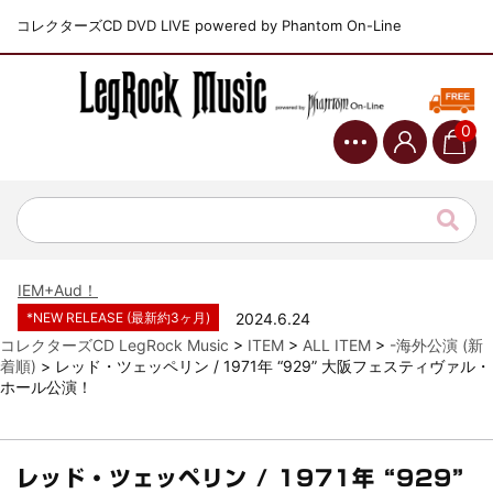
コレクターズCD DVD LIVE powered by Phantom On-Line
0
*NEW RELEASE (最新約3ヶ月)
2024.6.9
ジャーニー / 1979年5月8+9日 コロラド州 2公演 SBD 完全収録！
*NEW RELEASE (最新約3ヶ月)
2024.11.9
NGHFB / 2024年7月28日 フジロック’24公演 超高音質AI-SBD！
*NEW RELEASE (最新約3ヶ月)
2024.8.24
ウォーニング / 2024年4月22日 英リーズ公演 超高音質
IEM+Aud！
*NEW RELEASE (最新約3ヶ月)
2024.6.24
ビリー・ジョエル / 2024年3月24日 100Aniv. 米M.S.G公演 完全
コレクターズCD LegRock Music
>
ITEM
>
ALL ITEM
>
-海外公演 (新
収録！
着順)
>
レッド・ツェッペリン / 1971年 “929” 大阪フェスティヴァル・
ホール公演！
*NEW RELEASE (最新約3ヶ月)
2024.6.24
リアム・ギャラガー / 2024年6月3日 カーディフ公演 IEM/AUD 完
全収録！
*NEW RELEASE (最新約3ヶ月)
2024.6.24
レッド・ツェッペリン / 1971年 “929”