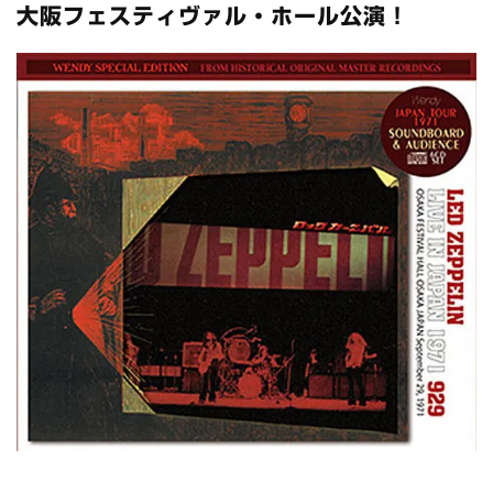
スコーピオンズ / 2024年6月15日 リスボン公演 FHD 完全収録！
大阪フェスティヴァル・ホール公演！
*NEW RELEASE (最新約3ヶ月)
2024.6.20
マネスキン / 2024年6月9日 ドイツ ROCK AM RING 公演 FHD 完
全収録！
*NEW RELEASE (最新約3ヶ月)
2024.6.9
リアム・ギャラガー / 2024年6月1日 英国シェフィールド公演 完
全収録！
*NEW RELEASE (最新約3ヶ月)
2024.6.9
メガデス / 2023年8月4日 ドイツ W.O.A. 公演 FHD 完全収録！
*NEW RELEASE (最新約3ヶ月)
2024.6.9
ユーライア・ヒープ / 2023年8月3日 ドイツ W.O.A. 公演 FHD 完
全収録！
*NEW RELEASE (最新約3ヶ月)
2024.6.9
ジャーニー / 1979年5月8+9日 コロラド州 2公演 SBD 完全収録！
*NEW RELEASE (最新約3ヶ月)
2024.11.9
NGHFB / 2024年7月28日 フジロック’24公演 超高音質AI-SBD！
*NEW RELEASE (最新約3ヶ月)
2024.8.24
ウォーニング / 2024年4月22日 英リーズ公演 超高音質
IEM+Aud！
*NEW RELEASE (最新約3ヶ月)
2024.6.24