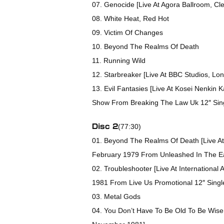
07. Genocide [Live At Agora Ballroom, C
08. White Heat, Red Hot
09. Victim Of Changes
10. Beyond The Realms Of Death
11. Running Wild
12. Starbreaker [Live At BBC Studios, L
13. Evil Fantasies [Live At Kosei Nenkin
Show From Breaking The Law Uk 12″ Sin
(77:30)
Disc 2
01. Beyond The Realms Of Death [Live A
February 1979 From Unleashed In The Ea
02. Troubleshooter [Live At International 
1981 From Live Us Promotional 12″ Singl
03. Metal Gods
04. You Don’t Have To Be Old To Be Wis