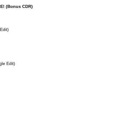
E! (Bonus CDR)
Edit)
le Edit)