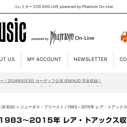
コレクターズCD DVD LIVE powered by Phantom On-Line
ニー / 1979年5月8+9日 コロラド州 2公演 SBD 完全収録！
FB / 2024年7月28日 フジロック’24公演 超高音質AI-SBD！
UT US
MY ACCOUNT
NEWSLETTER
CO
ーニング / 2024年4月22日 英リーズ公演 超高音質IEM+Aud！
ー・ジョエル / 2024年3月24日 100Aniv. 米M.S.G公演 完全収録！
/ 2024年6月3日 カーディフ公演 IEM/AUD 完全収録！
ーピオンズ / 2024年6月15日 リスボン公演 FHD 完全収録！
スキン / 2024年6月9日 ドイツ ROCK AM RING 公演 FHD 完全収録！
・ギャラガー / 2024年6月1日 英国シェフィールド公演 完全収録！
 (新着順)
>
ジューダス・プリースト / 1983～2015年 レア・トアック
ス / 2023年8月4日 ドイツ W.O.A. 公演 FHD 完全収録！
イア・ヒープ / 2023年8月3日 ドイツ W.O.A. 公演 FHD 完全収録！
 1983～2015年 レア・トアックス収
ニー / 1979年5月8+9日 コロラド州 2公演 SBD 完全収録！