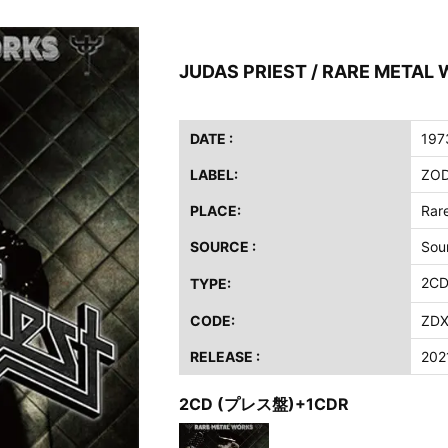
FB / 2024年7月28日 フジロック’24公演 超高音質AI-SBD！
ーニング / 2024年4月22日 英リーズ公演 超高音質IEM+Aud！
JUDAS PRIEST / RARE METAL
ー・ジョエル / 2024年3月24日 100Aniv. 米M.S.G公演 完全収録！
/ 2024年6月3日 カーディフ公演 IEM/AUD 完全収録！
DATE :
197
ーピオンズ / 2024年6月15日 リスボン公演 FHD 完全収録！
LABEL:
ZOD
スキン / 2024年6月9日 ドイツ ROCK AM RING 公演 FHD 完全収録！
・ギャラガー / 2024年6月1日 英国シェフィールド公演 完全収録！
PLACE:
Rar
ス / 2023年8月4日 ドイツ W.O.A. 公演 FHD 完全収録！
SOURCE :
Sou
イア・ヒープ / 2023年8月3日 ドイツ W.O.A. 公演 FHD 完全収録！
2C
TYPE:
ニー / 1979年5月8+9日 コロラド州 2公演 SBD 完全収録！
CODE:
ZDX
RELEASE :
202
2CD (プレス盤)+1CDR