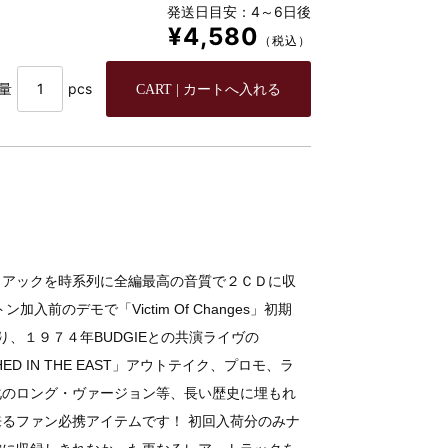
発送日目安：4～6日後
¥4,580
（税込）
量
pcs
！
トアックを時系列に全編最高の音質で２ＣＤに収
前のデモで「Victim Of Changes」初期
始まり、１９７４年BUDGIEとの共演ライヴの
EASHED IN THE EAST」アウトテイク、プロモ、ラ
化のロング・ヴァージョン等、長い歴史に埋もれ
るファン必携アイテムです！ 初回入荷分のみナ