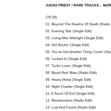
JUDAS PRIEST / RARE TRACKS… MOR
(78:29)
01. Beyond The Realms Of Death (Radio 
02. Evening Star (Single Edit)
03. Living After Midnight (Single Edit)
04. Hot Rockin’ (Single Edit)
05. You’ve Got Another Thing Comin’ (Sing
06. Locked In (Single Edit)
07. Turbo Lover (Single Edit)
08. Blood Red Skies (Radio Edit)
09. Heavy Metal (Single Edit)
10. Night Crawler (Single Edit)
11. A Touch Of Evil (Single Edit)
12. Bloodsuckers (Radio Edit)
13. Lost And Found (Radio Edit)