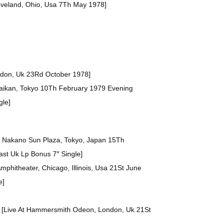
leveland, Ohio, Usa 7Th May 1978]
ondon, Uk 23Rd October 1978]
 Kaikan, Tokyo 10Th February 1979 Evening
gle]
t Nakano Sun Plaza, Tokyo, Japan 15Th
st Uk Lp Bonus 7″ Single]
Amphitheater, Chicago, Illinois, Usa 21St June
e]
e [Live At Hammersmith Odeon, London, Uk 21St