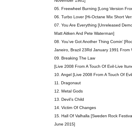
November 1981]
05. Freewheel Burning [Long Version Fro
06. Turbo Lover [Hi-Octane Mix Short Ver
07. You Are Everything [Unreleased Demo
Matt Aitken And Pete Waterman]
08. You’ve Got Another Thing Comin’ [Roc
Janeiro, Brazil 23Rd January 1991 From
09. Breaking The Law
[Live 2008 From A Touch Of Evil-Live Itu
10. Angel [Live 2008 From A Touch Of Evi
11. Dragonaut
12. Metal Gods
13. Devil’s Child
14. Victim Of Changes
15. Hall Of Valhalla [Sweden Rock Festiv
June 2015]