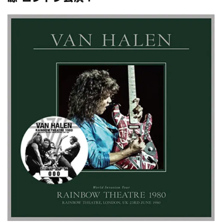
全収録！
*NEW RELEASE (最新約3ヶ月)
2024.6.24
スコーピオンズ / 2024年6月15日 リスボン公演 FHD 完全収録！
*NEW RELEASE (最新約3ヶ月)
2024.6.20
マネスキン / 2024年6月9日 ドイツ ROCK AM RING 公演 FHD 完
全収録！
*NEW RELEASE (最新約3ヶ月)
2024.6.9
リアム・ギャラガー / 2024年6月1日 英国シェフィールド公演 完
全収録！
*NEW RELEASE (最新約3ヶ月)
2024.6.9
メガデス / 2023年8月4日 ドイツ W.O.A. 公演 FHD 完全収録！
*NEW RELEASE (最新約3ヶ月)
2024.6.9
ユーライア・ヒープ / 2023年8月3日 ドイツ W.O.A. 公演 FHD 完
全収録！
*NEW RELEASE (最新約3ヶ月)
2024.6.9
ジャーニー / 1979年5月8+9日 コロラド州 2公演 SBD 完全収録！
*NEW RELEASE (最新約3ヶ月)
2024.11.9
NGHFB / 2024年7月28日 フジロック’24公演 超高音質AI-SBD！
*NEW RELEASE (最新約3ヶ月)
2024.8.24