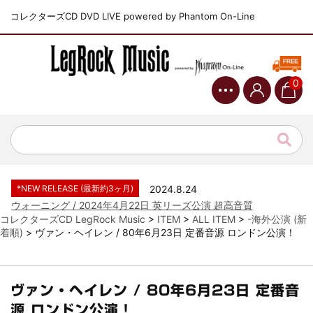
コレクターズCD DVD LIVE powered by Phantom On-Line
0
*NEW RELEASE (最新約3ヶ月)
2024.6.9
ジャーニー / 1979年5月8+9日 コロラド州 2公演 SBD 完全収録！
*NEW RELEASE (最新約3ヶ月)
2024.11.9
NGHFB / 2024年7月28日 フジロック’24公演 超高音質AI-SBD！
*NEW RELEASE (最新約3ヶ月)
2024.8.24
ウォーニング / 2024年4月22日 英リーズ公演 超高音質
IEM+Aud！
コレクターズCD LegRock Music
>
ITEM
>
ALL ITEM
>
-海外公演 (新
着順)
>
ヴァン・ヘイレン / 80年6月23日 定番音源 ロンドン公演！
*NEW RELEASE (最新約3ヶ月)
2024.6.24
ビリー・ジョエル / 2024年3月24日 100Aniv. 米M.S.G公演 完全
収録！
*NEW RELEASE (最新約3ヶ月)
2024.6.24
ヴァン・ヘイレン / 80年6月23日 定番音
リアム・ギャラガー / 2024年6月3日 カーディフ公演 IEM/AUD 完
源 ロンドン公演！