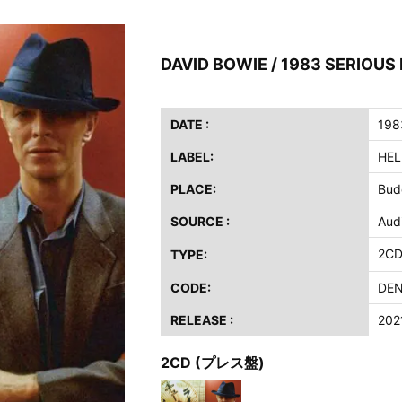
イア・ヒープ / 2023年8月3日 ドイツ W.O.A. 公演 FHD 完全収録！
ニー / 1979年5月8+9日 コロラド州 2公演 SBD 完全収録！
DAVID BOWIE / 1983 SERIOU
FB / 2024年7月28日 フジロック’24公演 超高音質AI-SBD！
ーニング / 2024年4月22日 英リーズ公演 超高音質IEM+Aud！
ー・ジョエル / 2024年3月24日 100Aniv. 米M.S.G公演 完全収録！
DATE :
198
LABEL:
HEL
/ 2024年6月3日 カーディフ公演 IEM/AUD 完全収録！
ーピオンズ / 2024年6月15日 リスボン公演 FHD 完全収録！
PLACE:
Bud
スキン / 2024年6月9日 ドイツ ROCK AM RING 公演 FHD 完全収録！
SOURCE :
Aud
・ギャラガー / 2024年6月1日 英国シェフィールド公演 完全収録！
2C
TYPE:
ス / 2023年8月4日 ドイツ W.O.A. 公演 FHD 完全収録！
イア・ヒープ / 2023年8月3日 ドイツ W.O.A. 公演 FHD 完全収録！
CODE:
DEN
ニー / 1979年5月8+9日 コロラド州 2公演 SBD 完全収録！
RELEASE :
202
2CD (プレス盤)