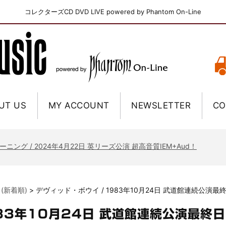
コレクターズCD DVD LIVE powered by Phantom On-Line
UT US
MY ACCOUNT
NEWSLETTER
CO
ニー / 1979年5月8+9日 コロラド州 2公演 SBD 完全収録！
FB / 2024年7月28日 フジロック’24公演 超高音質AI-SBD！
ーニング / 2024年4月22日 英リーズ公演 超高音質IEM+Aud！
ー・ジョエル / 2024年3月24日 100Aniv. 米M.S.G公演 完全収録！
/ 2024年6月3日 カーディフ公演 IEM/AUD 完全収録！
ーピオンズ / 2024年6月15日 リスボン公演 FHD 完全収録！
 (新着順)
>
デヴィッド・ボウイ / 1983年10月24日 武道館連続公演最
スキン / 2024年6月9日 ドイツ ROCK AM RING 公演 FHD 完全収録！
・ギャラガー / 2024年6月1日 英国シェフィールド公演 完全収録！
983年10月24日 武道館連続公演最終日
ス / 2023年8月4日 ドイツ W.O.A. 公演 FHD 完全収録！