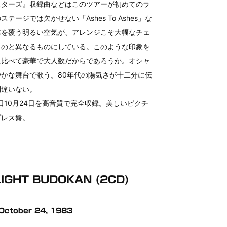
スターズ』収録曲などはこのツアーが初めてのラ
ージでは欠かせない「Ashes To Ashes」な
体を覆う明るい空気が、アレンジこそ大幅なチェ
ものと異なるものにしている。このような印象を
に比べて豪華で大人数だからであろうか。オシャ
かな舞台で歌う。80年代の陽気さが十二分に伝
間違いない。
日10月24日を高音質で完全収録。美しいピクチ
プレス盤。
IGHT BUDOKAN (2CD)
ctober 24, 1983