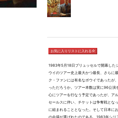
お気に入りリストに入れる
1983年5月18日ブリュッセルで開幕し
ウイのツアー史上最大かつ最長、さらに
ク・ファンには有名なボウイであったが
っただろうか。ツアー本数は実に96公演を
心にツアーを行なう予定であったが、ア
セールスに伴い、チケットは争奪戦とな
に組まれることとなった。そして日本に
の会場が選ばれたのである。1983年シ