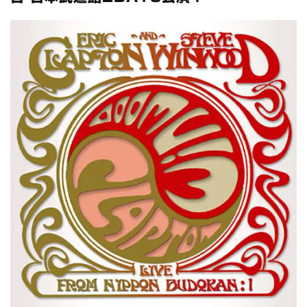
スコーピオンズ / 2024年6月15日 リスボン公演 FHD 完全収録！
*NEW RELEASE (最新約3ヶ月)
2024.6.20
マネスキン / 2024年6月9日 ドイツ ROCK AM RING 公演 FHD 完
全収録！
*NEW RELEASE (最新約3ヶ月)
2024.6.9
リアム・ギャラガー / 2024年6月1日 英国シェフィールド公演 完
全収録！
*NEW RELEASE (最新約3ヶ月)
2024.6.9
メガデス / 2023年8月4日 ドイツ W.O.A. 公演 FHD 完全収録！
*NEW RELEASE (最新約3ヶ月)
2024.6.9
ユーライア・ヒープ / 2023年8月3日 ドイツ W.O.A. 公演 FHD 完
全収録！
*NEW RELEASE (最新約3ヶ月)
2024.6.9
ジャーニー / 1979年5月8+9日 コロラド州 2公演 SBD 完全収録！
*NEW RELEASE (最新約3ヶ月)
2024.11.9
NGHFB / 2024年7月28日 フジロック’24公演 超高音質AI-SBD！
*NEW RELEASE (最新約3ヶ月)
2024.8.24
ウォーニング / 2024年4月22日 英リーズ公演 超高音質
IEM+Aud！