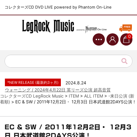
コレクターズCD DVD LIVE powered by Phantom On-Line
0
*NEW RELEASE (最新約3ヶ月)
2024.6.9
ジャーニー / 1979年5月8+9日 コロラド州 2公演 SBD 完全収録！
*NEW RELEASE (最新約3ヶ月)
2024.11.9
NGHFB / 2024年7月28日 フジロック’24公演 超高音質AI-SBD！
*NEW RELEASE (最新約3ヶ月)
2024.8.24
ウォーニング / 2024年4月22日 英リーズ公演 超高音質
IEM+Aud！
*NEW RELEASE (最新約3ヶ月)
2024.6.24
コレクターズCD LegRock Music
>
ITEM
>
ALL ITEM
>
-来日公演 (新
ビリー・ジョエル / 2024年3月24日 100Aniv. 米M.S.G公演 完全
着順)
>
EC & SW / 2011年12月2日・ 12月3日 日本武道館2DAYS公演！
収録！
*NEW RELEASE (最新約3ヶ月)
2024.6.24
リアム・ギャラガー / 2024年6月3日 カーディフ公演 IEM/AUD 完
全収録！
EC & SW / 2011年12月2日・ 12月3
*NEW RELEASE (最新約3ヶ月)
2024.6.24
日 日本武道館2DAYS公演！