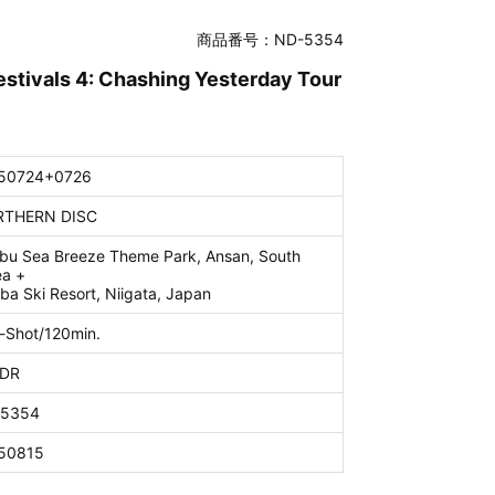
商品番号：ND-5354
stivals 4: Chashing Yesterday Tour
50724+0726
THERN DISC
bu Sea Breeze Theme Park, Ansan, South
ea +
ba Ski Resort, Niigata, Japan
-Shot/120min.
DR
5354
50815