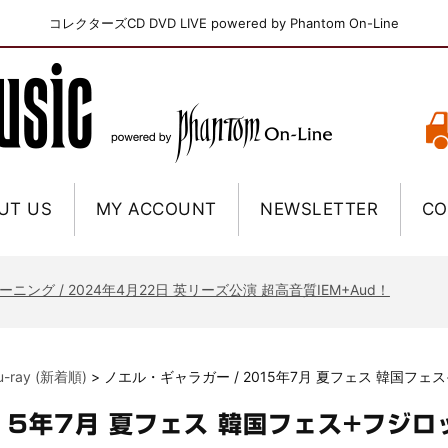
コレクターズCD DVD LIVE powered by Phantom On-Line
UT US
MY ACCOUNT
NEWSLETTER
CO
ニー / 1979年5月8+9日 コロラド州 2公演 SBD 完全収録！
FB / 2024年7月28日 フジロック’24公演 超高音質AI-SBD！
ーニング / 2024年4月22日 英リーズ公演 超高音質IEM+Aud！
ー・ジョエル / 2024年3月24日 100Aniv. 米M.S.G公演 完全収録！
/ 2024年6月3日 カーディフ公演 IEM/AUD 完全収録！
lu-ray (新着順)
>
ノエル・ギャラガー / 2015年7月 夏フェス 韓国フ
ーピオンズ / 2024年6月15日 リスボン公演 FHD 完全収録！
スキン / 2024年6月9日 ドイツ ROCK AM RING 公演 FHD 完全収録！
015年7月 夏フェス 韓国フェス+フジ
・ギャラガー / 2024年6月1日 英国シェフィールド公演 完全収録！