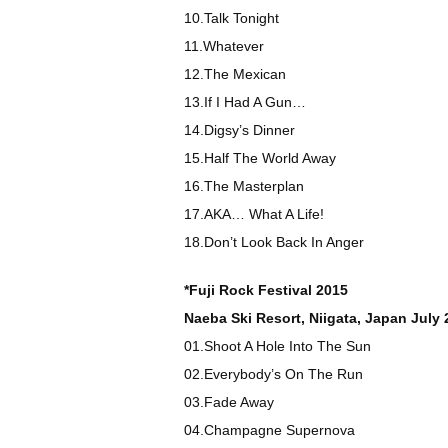
10.Talk Tonight
11.Whatever
12.The Mexican
13.If I Had A Gun…
14.Digsy’s Dinner
15.Half The World Away
16.The Masterplan
17.AKA… What A Life!
18.Don’t Look Back In Anger
*Fuji Rock Festival 2015
Naeba Ski Resort, Niigata, Japan July 
01.Shoot A Hole Into The Sun
02.Everybody’s On The Run
03.Fade Away
04.Champagne Supernova