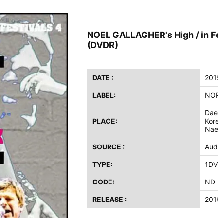
ス / 2023年8月4日 ドイツ W.O.A. 公演 FHD 完全収録！
イア・ヒープ / 2023年8月3日 ドイツ W.O.A. 公演 FHD 完全収録！
NOEL GALLAGHER's High / in Fe
ニー / 1979年5月8+9日 コロラド州 2公演 SBD 完全収録！
(DVDR)
FB / 2024年7月28日 フジロック’24公演 超高音質AI-SBD！
ーニング / 2024年4月22日 英リーズ公演 超高音質IEM+Aud！
ー・ジョエル / 2024年3月24日 100Aniv. 米M.S.G公演 完全収録！
DATE :
201
LABEL:
NOR
/ 2024年6月3日 カーディフ公演 IEM/AUD 完全収録！
ーピオンズ / 2024年6月15日 リスボン公演 FHD 完全収録！
Dae
PLACE:
Kor
スキン / 2024年6月9日 ドイツ ROCK AM RING 公演 FHD 完全収録！
Nae
・ギャラガー / 2024年6月1日 英国シェフィールド公演 完全収録！
SOURCE :
Aud
ス / 2023年8月4日 ドイツ W.O.A. 公演 FHD 完全収録！
TYPE:
1DV
イア・ヒープ / 2023年8月3日 ドイツ W.O.A. 公演 FHD 完全収録！
ニー / 1979年5月8+9日 コロラド州 2公演 SBD 完全収録！
CODE:
ND-
RELEASE :
201