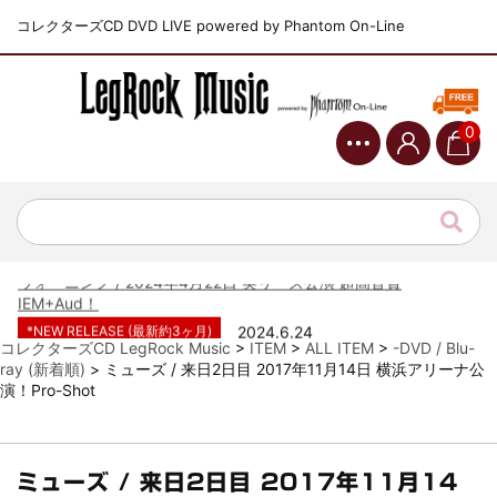
コレクターズCD DVD LIVE powered by Phantom On-Line
0
*NEW RELEASE (最新約3ヶ月)
2024.6.9
ジャーニー / 1979年5月8+9日 コロラド州 2公演 SBD 完全収録！
*NEW RELEASE (最新約3ヶ月)
2024.11.9
NGHFB / 2024年7月28日 フジロック’24公演 超高音質AI-SBD！
*NEW RELEASE (最新約3ヶ月)
2024.8.24
ウォーニング / 2024年4月22日 英リーズ公演 超高音質
IEM+Aud！
*NEW RELEASE (最新約3ヶ月)
2024.6.24
ビリー・ジョエル / 2024年3月24日 100Aniv. 米M.S.G公演 完全
コレクターズCD LegRock Music
>
ITEM
>
ALL ITEM
>
-DVD / Blu-
収録！
ray (新着順)
>
ミューズ / 来日2日目 2017年11月14日 横浜アリーナ公
演！Pro-Shot
*NEW RELEASE (最新約3ヶ月)
2024.6.24
リアム・ギャラガー / 2024年6月3日 カーディフ公演 IEM/AUD 完
全収録！
*NEW RELEASE (最新約3ヶ月)
2024.6.24
ミューズ / 来日2日目 2017年11月14