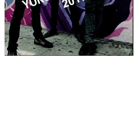
ビリー・ジョエル / 2024年3月24日 100Aniv. 米M.S.G公演 完全
収録！
*NEW RELEASE (最新約3ヶ月)
2024.6.24
リアム・ギャラガー / 2024年6月3日 カーディフ公演 IEM/AUD 完
全収録！
*NEW RELEASE (最新約3ヶ月)
2024.6.24
スコーピオンズ / 2024年6月15日 リスボン公演 FHD 完全収録！
*NEW RELEASE (最新約3ヶ月)
2024.6.20
マネスキン / 2024年6月9日 ドイツ ROCK AM RING 公演 FHD 完
全収録！
*NEW RELEASE (最新約3ヶ月)
2024.6.9
リアム・ギャラガー / 2024年6月1日 英国シェフィールド公演 完
全収録！
*NEW RELEASE (最新約3ヶ月)
2024.6.9
メガデス / 2023年8月4日 ドイツ W.O.A. 公演 FHD 完全収録！
*NEW RELEASE (最新約3ヶ月)
2024.6.9
ユーライア・ヒープ / 2023年8月3日 ドイツ W.O.A. 公演 FHD 完
全収録！
*NEW RELEASE (最新約3ヶ月)
2024.6.9