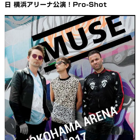
スコーピオンズ / 2024年6月15日 リスボン公演 FHD 完全収録！
日 横浜アリーナ公演！Pro-Shot
*NEW RELEASE (最新約3ヶ月)
2024.6.20
マネスキン / 2024年6月9日 ドイツ ROCK AM RING 公演 FHD 完
全収録！
*NEW RELEASE (最新約3ヶ月)
2024.6.9
リアム・ギャラガー / 2024年6月1日 英国シェフィールド公演 完
全収録！
*NEW RELEASE (最新約3ヶ月)
2024.6.9
メガデス / 2023年8月4日 ドイツ W.O.A. 公演 FHD 完全収録！
*NEW RELEASE (最新約3ヶ月)
2024.6.9
ユーライア・ヒープ / 2023年8月3日 ドイツ W.O.A. 公演 FHD 完
全収録！
*NEW RELEASE (最新約3ヶ月)
2024.6.9
ジャーニー / 1979年5月8+9日 コロラド州 2公演 SBD 完全収録！
*NEW RELEASE (最新約3ヶ月)
2024.11.9
NGHFB / 2024年7月28日 フジロック’24公演 超高音質AI-SBD！
*NEW RELEASE (最新約3ヶ月)
2024.8.24
ウォーニング / 2024年4月22日 英リーズ公演 超高音質
IEM+Aud！
*NEW RELEASE (最新約3ヶ月)
2024.6.24