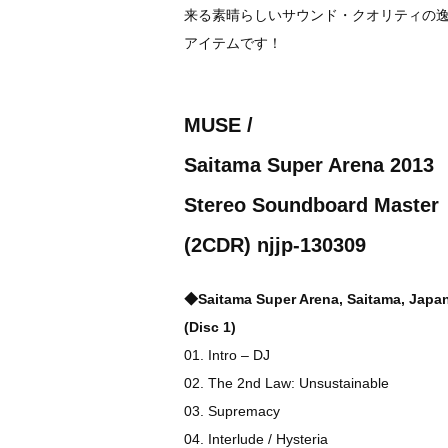
来る素晴らしいサウンド・クオリティの逸
アイテムです！
MUSE /
Saitama Super Arena 2013
Stereo Soundboard Master
(2CDR) njjp-130309
◆Saitama Super Arena, Saitama, Japa
(Disc 1)
01. Intro – DJ
02. The 2nd Law: Unsustainable
03. Supremacy
04. Interlude / Hysteria