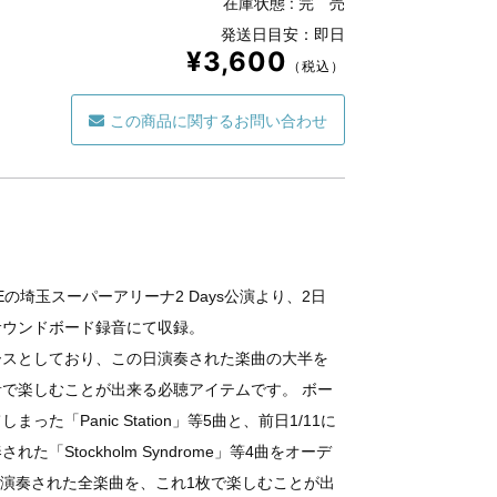
在庫状態 :
完 売
発送日目安：即日
¥3,600
（税込）
この商品に関するお問い合わせ
Eの埼玉スーパーアリーナ2 Days公演より、2日
サウンドボード録音にて収録。
ースとしており、この日演奏された楽曲の大半を
で楽しむことが出来る必聴アイテムです。 ボー
「Panic Station」等5曲と、前日1/11に
「Stockholm Syndrome」等4曲をオーデ
で演奏された全楽曲を、これ1枚で楽しむことが出