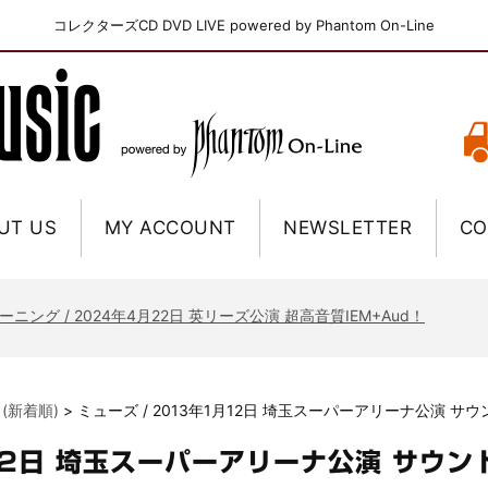
コレクターズCD DVD LIVE powered by Phantom On-Line
UT US
MY ACCOUNT
NEWSLETTER
CO
ニー / 1979年5月8+9日 コロラド州 2公演 SBD 完全収録！
FB / 2024年7月28日 フジロック’24公演 超高音質AI-SBD！
ーニング / 2024年4月22日 英リーズ公演 超高音質IEM+Aud！
ー・ジョエル / 2024年3月24日 100Aniv. 米M.S.G公演 完全収録！
/ 2024年6月3日 カーディフ公演 IEM/AUD 完全収録！
 (新着順)
>
ミューズ / 2013年1月12日 埼玉スーパーアリーナ公演 サ
ーピオンズ / 2024年6月15日 リスボン公演 FHD 完全収録！
スキン / 2024年6月9日 ドイツ ROCK AM RING 公演 FHD 完全収録！
12日 埼玉スーパーアリーナ公演 サウン
・ギャラガー / 2024年6月1日 英国シェフィールド公演 完全収録！