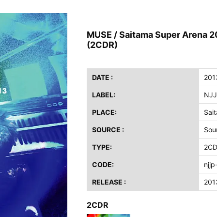
ス / 2023年8月4日 ドイツ W.O.A. 公演 FHD 完全収録！
イア・ヒープ / 2023年8月3日 ドイツ W.O.A. 公演 FHD 完全収録！
MUSE / Saitama Super Arena 2
ニー / 1979年5月8+9日 コロラド州 2公演 SBD 完全収録！
(2CDR)
FB / 2024年7月28日 フジロック’24公演 超高音質AI-SBD！
ーニング / 2024年4月22日 英リーズ公演 超高音質IEM+Aud！
ー・ジョエル / 2024年3月24日 100Aniv. 米M.S.G公演 完全収録！
DATE :
201
LABEL:
NJJ
/ 2024年6月3日 カーディフ公演 IEM/AUD 完全収録！
ーピオンズ / 2024年6月15日 リスボン公演 FHD 完全収録！
PLACE:
Sai
スキン / 2024年6月9日 ドイツ ROCK AM RING 公演 FHD 完全収録！
SOURCE :
Sou
・ギャラガー / 2024年6月1日 英国シェフィールド公演 完全収録！
TYPE:
2C
ス / 2023年8月4日 ドイツ W.O.A. 公演 FHD 完全収録！
イア・ヒープ / 2023年8月3日 ドイツ W.O.A. 公演 FHD 完全収録！
CODE:
njj
ニー / 1979年5月8+9日 コロラド州 2公演 SBD 完全収録！
RELEASE :
201
2CDR