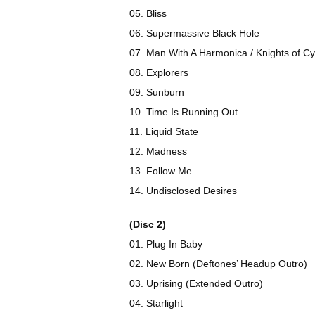
05. Bliss
06. Supermassive Black Hole
07. Man With A Harmonica / Knights of C
08. Explorers
09. Sunburn
10. Time Is Running Out
11. Liquid State
12. Madness
13. Follow Me
14. Undisclosed Desires
(Disc 2)
01. Plug In Baby
02. New Born (Deftones’ Headup Outro)
03. Uprising (Extended Outro)
04. Starlight