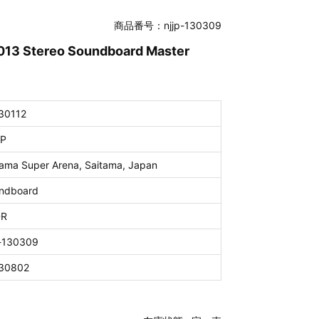
商品番号：njjp-130309
013 Stereo Soundboard Master
30112
P
tama Super Arena, Saitama, Japan
ndboard
DR
p-130309
30802