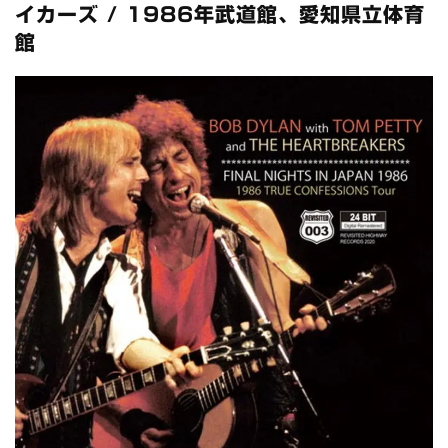
スコーピオンズ / 2024年6月15日 リスボン公演 FHD 完全収録！
イカーズ / 1986年武道館、愛知県立体育
*NEW RELEASE (最新約3ヶ月)
2024.6.20
館
マネスキン / 2024年6月9日 ドイツ ROCK AM RING 公演 FHD 完
全収録！
*NEW RELEASE (最新約3ヶ月)
2024.6.9
リアム・ギャラガー / 2024年6月1日 英国シェフィールド公演 完
全収録！
*NEW RELEASE (最新約3ヶ月)
2024.6.9
メガデス / 2023年8月4日 ドイツ W.O.A. 公演 FHD 完全収録！
*NEW RELEASE (最新約3ヶ月)
2024.6.9
ユーライア・ヒープ / 2023年8月3日 ドイツ W.O.A. 公演 FHD 完
全収録！
*NEW RELEASE (最新約3ヶ月)
2024.6.9
ジャーニー / 1979年5月8+9日 コロラド州 2公演 SBD 完全収録！
*NEW RELEASE (最新約3ヶ月)
2024.11.9
NGHFB / 2024年7月28日 フジロック’24公演 超高音質AI-SBD！
*NEW RELEASE (最新約3ヶ月)
2024.8.24
ウォーニング / 2024年4月22日 英リーズ公演 超高音質
IEM+Aud！
*NEW RELEASE (最新約3ヶ月)
2024.6.24