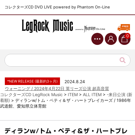
コレクターズCD DVD LIVE powered by Phantom On-Line
0
*NEW RELEASE (最新約3ヶ月)
2024.6.9
ジャーニー / 1979年5月8+9日 コロラド州 2公演 SBD 完全収録！
*NEW RELEASE (最新約3ヶ月)
2024.11.9
NGHFB / 2024年7月28日 フジロック’24公演 超高音質AI-SBD！
*NEW RELEASE (最新約3ヶ月)
2024.8.24
ウォーニング / 2024年4月22日 英リーズ公演 超高音質
IEM+Aud！
*NEW RELEASE (最新約3ヶ月)
2024.6.24
ビリー・ジョエル / 2024年3月24日 100Aniv. 米M.S.G公演 完全
コレクターズCD LegRock Music
>
ITEM
>
ALL ITEM
>
-来日公演 (新
収録！
着順)
>
ディランw/トム・ペティ＆ザ・ハートブレイカーズ / 1986年
武道館、愛知県立体育館
*NEW RELEASE (最新約3ヶ月)
2024.6.24
リアム・ギャラガー / 2024年6月3日 カーディフ公演 IEM/AUD 完
全収録！
*NEW RELEASE (最新約3ヶ月)
2024.6.24
ディランw/トム・ペティ＆ザ・ハートブレ