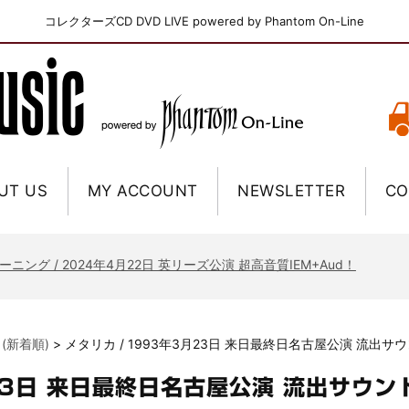
コレクターズCD DVD LIVE powered by Phantom On-Line
UT US
MY ACCOUNT
NEWSLETTER
CO
ニー / 1979年5月8+9日 コロラド州 2公演 SBD 完全収録！
FB / 2024年7月28日 フジロック’24公演 超高音質AI-SBD！
ーニング / 2024年4月22日 英リーズ公演 超高音質IEM+Aud！
ー・ジョエル / 2024年3月24日 100Aniv. 米M.S.G公演 完全収録！
/ 2024年6月3日 カーディフ公演 IEM/AUD 完全収録！
 (新着順)
>
メタリカ / 1993年3月23日 来日最終日名古屋公演 流出
ーピオンズ / 2024年6月15日 リスボン公演 FHD 完全収録！
スキン / 2024年6月9日 ドイツ ROCK AM RING 公演 FHD 完全収録！
月23日 来日最終日名古屋公演 流出サウ
・ギャラガー / 2024年6月1日 英国シェフィールド公演 完全収録！