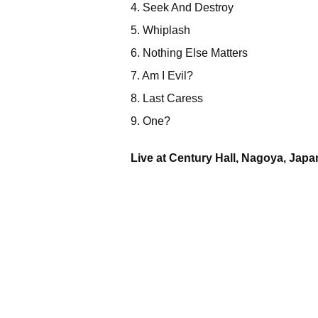
4. Seek And Destroy
5. Whiplash
6. Nothing Else Matters
7. Am I Evil?
8. Last Caress
9. One?
Live at Century Hall, Nagoya, Jap