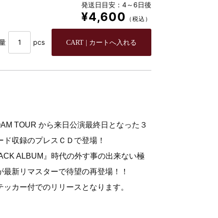
発送日目安：4～6日後
¥4,600
（税込）
量
pcs
 ROAM TOUR から来日公演最終日となった３
ード収録のプレスＣＤで登場！
CK ALBUM』時代の外す事の出来ない極
が最新リマスターで待望の再登場！！
テッカー付でのリリースとなります。