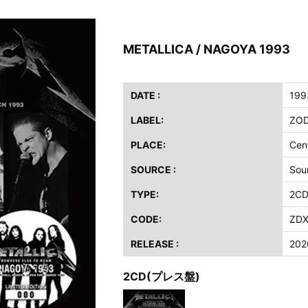
ス / 2023年8月4日 ドイツ W.O.A. 公演 FHD 完全収録！
イア・ヒープ / 2023年8月3日 ドイツ W.O.A. 公演 FHD 完全収録！
METALLICA / NAGOYA 1993
ニー / 1979年5月8+9日 コロラド州 2公演 SBD 完全収録！
FB / 2024年7月28日 フジロック’24公演 超高音質AI-SBD！
ーニング / 2024年4月22日 英リーズ公演 超高音質IEM+Aud！
DATE :
199
ー・ジョエル / 2024年3月24日 100Aniv. 米M.S.G公演 完全収録！
LABEL:
ZOD
/ 2024年6月3日 カーディフ公演 IEM/AUD 完全収録！
PLACE:
Cen
ーピオンズ / 2024年6月15日 リスボン公演 FHD 完全収録！
SOURCE :
Sou
スキン / 2024年6月9日 ドイツ ROCK AM RING 公演 FHD 完全収録！
TYPE:
2C
・ギャラガー / 2024年6月1日 英国シェフィールド公演 完全収録！
ス / 2023年8月4日 ドイツ W.O.A. 公演 FHD 完全収録！
CODE:
ZDX
イア・ヒープ / 2023年8月3日 ドイツ W.O.A. 公演 FHD 完全収録！
RELEASE :
202
ニー / 1979年5月8+9日 コロラド州 2公演 SBD 完全収録！
2CD(プレス盤)