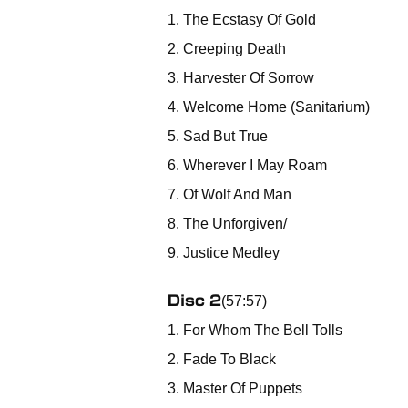
1. The Ecstasy Of Gold
2. Creeping Death
3. Harvester Of Sorrow
4. Welcome Home (Sanitarium)
5. Sad But True
6. Wherever I May Roam
7. Of Wolf And Man
8. The Unforgiven/
9. Justice Medley
Disc 2
(57:57)
1. For Whom The Bell Tolls
2. Fade To Black
3. Master Of Puppets