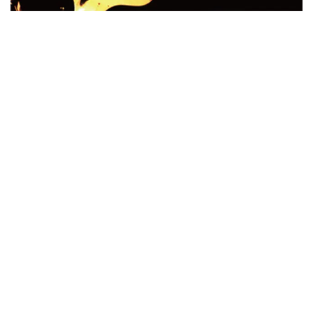
ウォーニング / 2024年4月22日 英リーズ公演 超高音質
IEM+Aud！
*NEW RELEASE (最新約3ヶ月)
2024.6.24
ビリー・ジョエル / 2024年3月24日 100Aniv. 米M.S.G公演 完全
収録！
*NEW RELEASE (最新約3ヶ月)
2024.6.24
リアム・ギャラガー / 2024年6月3日 カーディフ公演 IEM/AUD 完
全収録！
*NEW RELEASE (最新約3ヶ月)
2024.6.24
スコーピオンズ / 2024年6月15日 リスボン公演 FHD 完全収録！
*NEW RELEASE (最新約3ヶ月)
2024.6.20
マネスキン / 2024年6月9日 ドイツ ROCK AM RING 公演 FHD 完
全収録！
*NEW RELEASE (最新約3ヶ月)
2024.6.9
リアム・ギャラガー / 2024年6月1日 英国シェフィールド公演 完
全収録！
*NEW RELEASE (最新約3ヶ月)
2024.6.9
メガデス / 2023年8月4日 ドイツ W.O.A. 公演 FHD 完全収録！
*NEW RELEASE (最新約3ヶ月)
2024.6.9
ユーライア・ヒープ / 2023年8月3日 ドイツ W.O.A. 公演 FHD 完