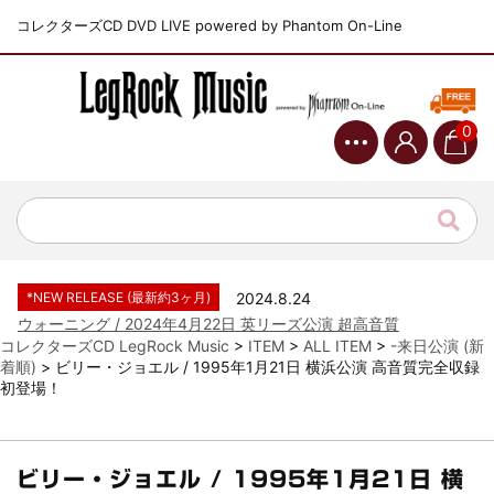
コレクターズCD DVD LIVE powered by Phantom On-Line
0
*NEW RELEASE (最新約3ヶ月)
2024.6.9
ジャーニー / 1979年5月8+9日 コロラド州 2公演 SBD 完全収録！
*NEW RELEASE (最新約3ヶ月)
2024.11.9
NGHFB / 2024年7月28日 フジロック’24公演 超高音質AI-SBD！
*NEW RELEASE (最新約3ヶ月)
2024.8.24
ウォーニング / 2024年4月22日 英リーズ公演 超高音質
IEM+Aud！
コレクターズCD LegRock Music
>
ITEM
>
ALL ITEM
>
-来日公演 (新
着順)
>
ビリー・ジョエル / 1995年1月21日 横浜公演 高音質完全収録
*NEW RELEASE (最新約3ヶ月)
2024.6.24
初登場！
ビリー・ジョエル / 2024年3月24日 100Aniv. 米M.S.G公演 完全
収録！
*NEW RELEASE (最新約3ヶ月)
2024.6.24
リアム・ギャラガー / 2024年6月3日 カーディフ公演 IEM/AUD 完
ビリー・ジョエル / 1995年1月21日 横