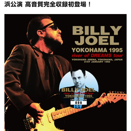
全収録！
浜公演 高音質完全収録初登場！
*NEW RELEASE (最新約3ヶ月)
2024.6.24
スコーピオンズ / 2024年6月15日 リスボン公演 FHD 完全収録！
*NEW RELEASE (最新約3ヶ月)
2024.6.20
マネスキン / 2024年6月9日 ドイツ ROCK AM RING 公演 FHD 完
全収録！
*NEW RELEASE (最新約3ヶ月)
2024.6.9
リアム・ギャラガー / 2024年6月1日 英国シェフィールド公演 完
全収録！
*NEW RELEASE (最新約3ヶ月)
2024.6.9
メガデス / 2023年8月4日 ドイツ W.O.A. 公演 FHD 完全収録！
*NEW RELEASE (最新約3ヶ月)
2024.6.9
ユーライア・ヒープ / 2023年8月3日 ドイツ W.O.A. 公演 FHD 完
全収録！
*NEW RELEASE (最新約3ヶ月)
2024.6.9
ジャーニー / 1979年5月8+9日 コロラド州 2公演 SBD 完全収録！
*NEW RELEASE (最新約3ヶ月)
2024.11.9
NGHFB / 2024年7月28日 フジロック’24公演 超高音質AI-SBD！
*NEW RELEASE (最新約3ヶ月)
2024.8.24