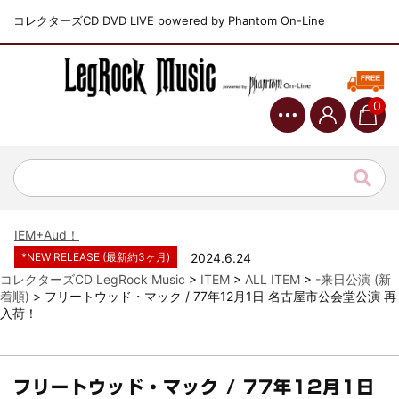
コレクターズCD DVD LIVE powered by Phantom On-Line
0
*NEW RELEASE (最新約3ヶ月)
2024.6.9
ジャーニー / 1979年5月8+9日 コロラド州 2公演 SBD 完全収録！
*NEW RELEASE (最新約3ヶ月)
2024.11.9
NGHFB / 2024年7月28日 フジロック’24公演 超高音質AI-SBD！
*NEW RELEASE (最新約3ヶ月)
2024.8.24
ウォーニング / 2024年4月22日 英リーズ公演 超高音質
IEM+Aud！
*NEW RELEASE (最新約3ヶ月)
2024.6.24
ビリー・ジョエル / 2024年3月24日 100Aniv. 米M.S.G公演 完全
コレクターズCD LegRock Music
>
ITEM
>
ALL ITEM
>
-来日公演 (新
収録！
着順)
>
フリートウッド・マック / 77年12月1日 名古屋市公会堂公演 再
入荷！
*NEW RELEASE (最新約3ヶ月)
2024.6.24
リアム・ギャラガー / 2024年6月3日 カーディフ公演 IEM/AUD 完
全収録！
*NEW RELEASE (最新約3ヶ月)
2024.6.24
フリートウッド・マック / 77年12月1日