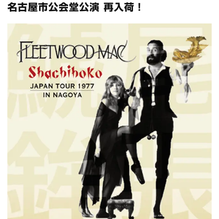
スコーピオンズ / 2024年6月15日 リスボン公演 FHD 完全収録！
名古屋市公会堂公演 再入荷！
*NEW RELEASE (最新約3ヶ月)
2024.6.20
マネスキン / 2024年6月9日 ドイツ ROCK AM RING 公演 FHD 完
全収録！
*NEW RELEASE (最新約3ヶ月)
2024.6.9
リアム・ギャラガー / 2024年6月1日 英国シェフィールド公演 完
全収録！
*NEW RELEASE (最新約3ヶ月)
2024.6.9
メガデス / 2023年8月4日 ドイツ W.O.A. 公演 FHD 完全収録！
*NEW RELEASE (最新約3ヶ月)
2024.6.9
ユーライア・ヒープ / 2023年8月3日 ドイツ W.O.A. 公演 FHD 完
全収録！
*NEW RELEASE (最新約3ヶ月)
2024.6.9
ジャーニー / 1979年5月8+9日 コロラド州 2公演 SBD 完全収録！
*NEW RELEASE (最新約3ヶ月)
2024.11.9
NGHFB / 2024年7月28日 フジロック’24公演 超高音質AI-SBD！
*NEW RELEASE (最新約3ヶ月)
2024.8.24
ウォーニング / 2024年4月22日 英リーズ公演 超高音質
IEM+Aud！
*NEW RELEASE (最新約3ヶ月)
2024.6.24