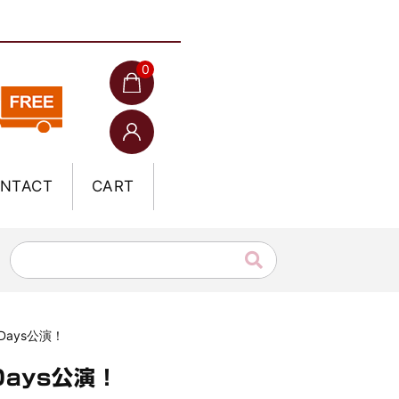
0
NTACT
CART
Days公演！
Days公演！