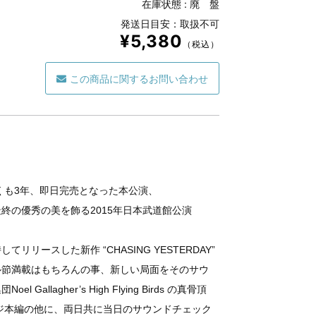
在庫状態 :
廃 盤
発送日目安：取扱不可
¥5,380
（税込）
この商品に関するお問い合わせ
早くも3年、即日完売となった本公演、
終の優秀の美を飾る2015年日本武道館公演
リースした新作 “CHASING YESTERDAY”
ル節満載はもちろんの事、新しい局面をそのサウ
llagher’s High Flying Birds の真骨頂
ジ本編の他に、両日共に当日のサウンドチェック