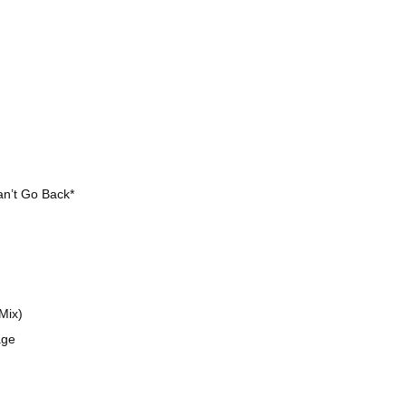
an’t Go Back*
Mix)
age