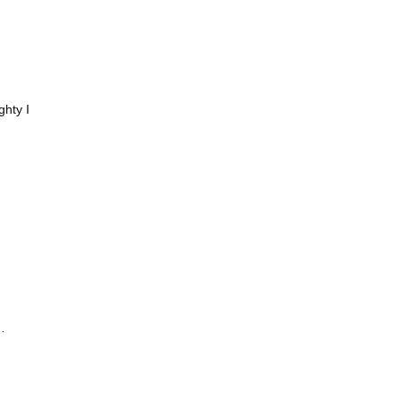
hty I
…