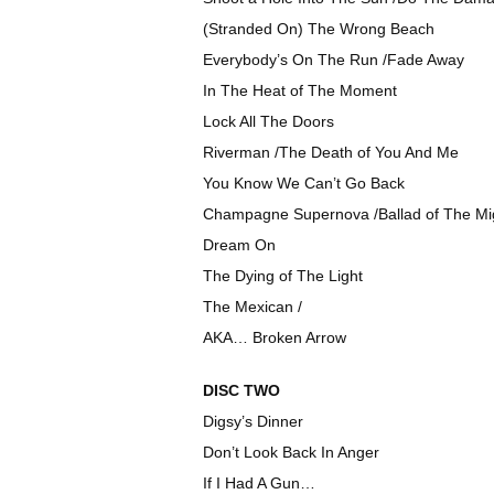
(Stranded On) The Wrong Beach
Everybody’s On The Run /Fade Away
In The Heat of The Moment
Lock All The Doors
Riverman /The Death of You And Me
You Know We Can’t Go Back
Champagne Supernova /Ballad of The Mig
Dream On
The Dying of The Light
The Mexican /
AKA… Broken Arrow
DISC TWO
Digsy’s Dinner
Don’t Look Back In Anger
If I Had A Gun…