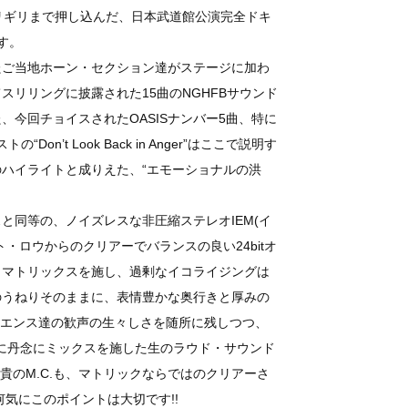
リギリまで押し込んだ、日本武道館公演完全ドキ
す。
たご当地ホーン・セクション達がステージに加わ
スリリングに披露された15曲のNGHFBサウンド
、今回チョイスされたOASISナンバー5曲、特に
トの“Don’t Look Back in Anger”はここで説明す
ハイライトと成りえた、“エモーショナルの洪
と同等の、ノイズレスな非圧縮ステレオIEM(イ
・ロウからのクリアーでバランスの良い24bitオ
・マトリックスを施し、過剰なイコライジングは
のうねりそのままに、表情豊かな奥行きと厚みの
ディエンス達の歓声の生々しさを随所に残しつつ、
様に丹念にミックスを施した生のラウド・サウンド
兄貴のM.C.も、マトリックならではのクリアーさ
気にこのポイントは大切です!!