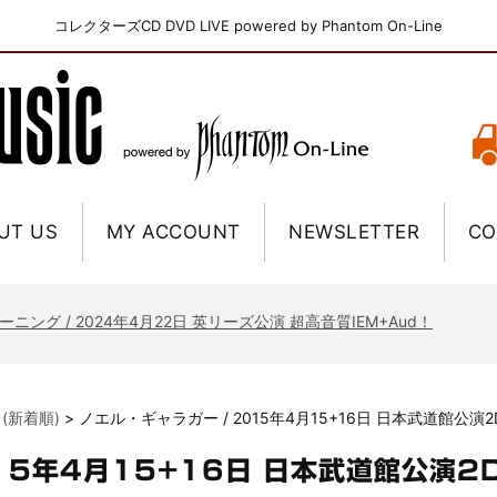
コレクターズCD DVD LIVE powered by Phantom On-Line
UT US
MY ACCOUNT
NEWSLETTER
CO
ニー / 1979年5月8+9日 コロラド州 2公演 SBD 完全収録！
FB / 2024年7月28日 フジロック’24公演 超高音質AI-SBD！
ーニング / 2024年4月22日 英リーズ公演 超高音質IEM+Aud！
ー・ジョエル / 2024年3月24日 100Aniv. 米M.S.G公演 完全収録！
/ 2024年6月3日 カーディフ公演 IEM/AUD 完全収録！
 (新着順)
>
ノエル・ギャラガー / 2015年4月15+16日 日本武道館公演2
ーピオンズ / 2024年6月15日 リスボン公演 FHD 完全収録！
スキン / 2024年6月9日 ドイツ ROCK AM RING 公演 FHD 完全収録！
15年4月15+16日 日本武道館公演2
・ギャラガー / 2024年6月1日 英国シェフィールド公演 完全収録！