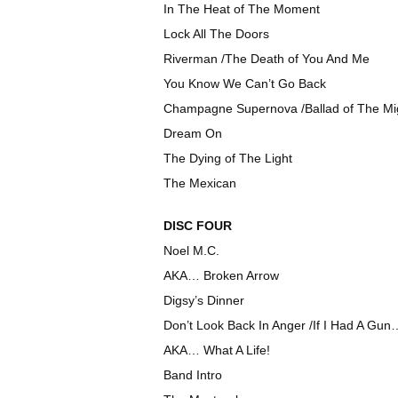
In The Heat of The Moment
Lock All The Doors
Riverman /The Death of You And Me
You Know We Can’t Go Back
Champagne Supernova /Ballad of The Mig
Dream On
The Dying of The Light
The Mexican
DISC FOUR
Noel M.C.
AKA… Broken Arrow
Digsy’s Dinner
Don’t Look Back In Anger /If I Had A Gun
AKA… What A Life!
Band Intro