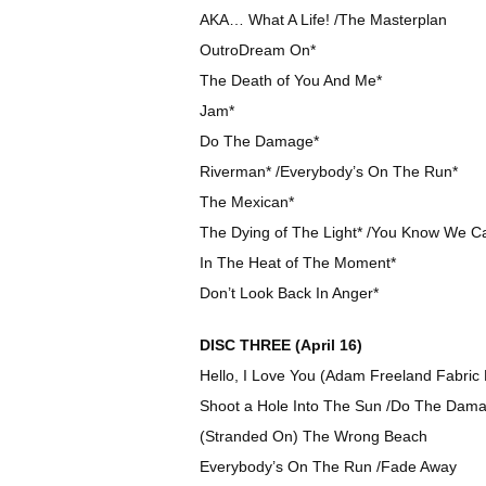
AKA… What A Life! /The Masterplan
OutroDream On*
The Death of You And Me*
Jam*
Do The Damage*
Riverman* /Everybody’s On The Run*
The Mexican*
The Dying of The Light* /You Know We C
In The Heat of The Moment*
Don’t Look Back In Anger*
DISC THREE (April 16)
Hello, I Love You (Adam Freeland Fabric 
Shoot a Hole Into The Sun /Do The Dam
(Stranded On) The Wrong Beach
Everybody’s On The Run /Fade Away