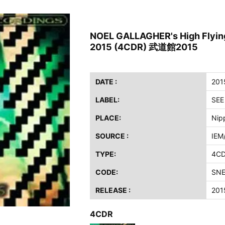
ス / 2023年8月4日 ドイツ W.O.A. 公演 FHD 完全収録！
イア・ヒープ / 2023年8月3日 ドイツ W.O.A. 公演 FHD 完全収録！
NOEL GALLAGHER's High Flying
ニー / 1979年5月8+9日 コロラド州 2公演 SBD 完全収録！
2015 (4CDR) 武道館2015
FB / 2024年7月28日 フジロック’24公演 超高音質AI-SBD！
ーニング / 2024年4月22日 英リーズ公演 超高音質IEM+Aud！
ー・ジョエル / 2024年3月24日 100Aniv. 米M.S.G公演 完全収録！
DATE :
201
LABEL:
SEE
/ 2024年6月3日 カーディフ公演 IEM/AUD 完全収録！
ーピオンズ / 2024年6月15日 リスボン公演 FHD 完全収録！
PLACE:
Nip
スキン / 2024年6月9日 ドイツ ROCK AM RING 公演 FHD 完全収録！
SOURCE :
IEM
・ギャラガー / 2024年6月1日 英国シェフィールド公演 完全収録！
TYPE:
4C
ス / 2023年8月4日 ドイツ W.O.A. 公演 FHD 完全収録！
イア・ヒープ / 2023年8月3日 ドイツ W.O.A. 公演 FHD 完全収録！
CODE:
SNE
ニー / 1979年5月8+9日 コロラド州 2公演 SBD 完全収録！
RELEASE :
201
4CDR