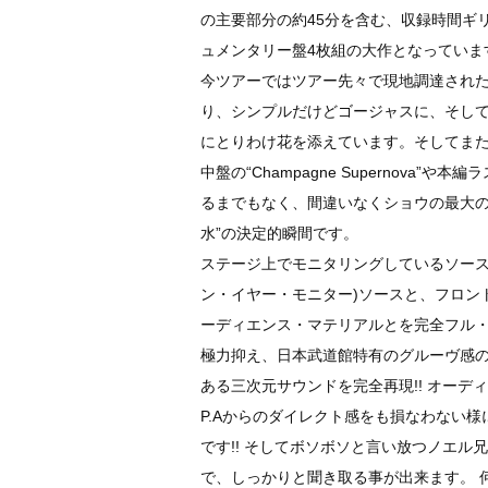
の主要部分の約45分を含む、収録時間ギ
ュメンタリー盤4枚組の大作となっていま
今ツアーではツアー先々で現地調達され
り、シンプルだけどゴージャスに、そして
にとりわけ花を添えています。そしてまた
中盤の“Champagne Supernova”や本編ラス
るまでもなく、間違いなくショウの最大の
水”の決定的瞬間です。
ステージ上でモニタリングしているソース
ン・イヤー・モニター)ソースと、フロント
ーディエンス・マテリアルとを完全フル
極力抑え、日本武道館特有のグルーヴ感
ある三次元サウンドを完全再現!! オー
P.Aからのダイレクト感をも損なわない
です!! そしてボソボソと言い放つノエル
で、しっかりと聞き取る事が出来ます。 何