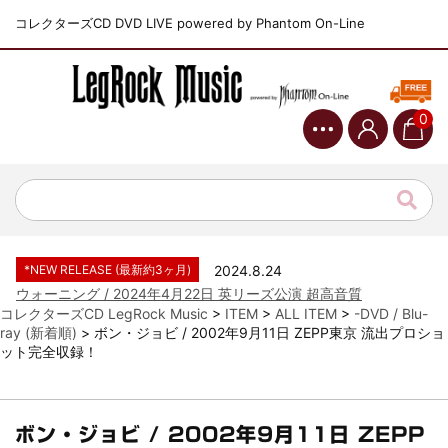
コレクターズCD DVD LIVE powered by Phantom On-Line
0
*NEW RELEASE (最新約3ヶ月)
2024.6.9
ジャーニー / 1979年5月8+9日 コロラド州 2公演 SBD 完全収録！
*NEW RELEASE (最新約3ヶ月)
2024.11.9
NGHFB / 2024年7月28日 フジロック’24公演 超高音質AI-SBD！
*NEW RELEASE (最新約3ヶ月)
2024.8.24
ウォーニング / 2024年4月22日 英リーズ公演 超高音質
IEM+Aud！
コレクターズCD LegRock Music
>
ITEM
>
ALL ITEM
>
-DVD / Blu-
ray (新着順)
>
ボン・ジョビ / 2002年9月11日 ZEPP東京 流出プロショ
*NEW RELEASE (最新約3ヶ月)
2024.6.24
ット完全収録！
ビリー・ジョエル / 2024年3月24日 100Aniv. 米M.S.G公演 完全
収録！
*NEW RELEASE (最新約3ヶ月)
2024.6.24
リアム・ギャラガー / 2024年6月3日 カーディフ公演 IEM/AUD 完
ボン・ジョビ / 2002年9月11日 ZEPP