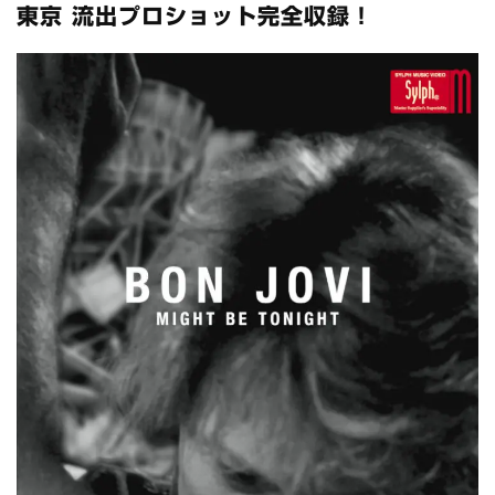
全収録！
東京 流出プロショット完全収録！
*NEW RELEASE (最新約3ヶ月)
2024.6.24
スコーピオンズ / 2024年6月15日 リスボン公演 FHD 完全収録！
*NEW RELEASE (最新約3ヶ月)
2024.6.20
マネスキン / 2024年6月9日 ドイツ ROCK AM RING 公演 FHD 完
全収録！
*NEW RELEASE (最新約3ヶ月)
2024.6.9
リアム・ギャラガー / 2024年6月1日 英国シェフィールド公演 完
全収録！
*NEW RELEASE (最新約3ヶ月)
2024.6.9
メガデス / 2023年8月4日 ドイツ W.O.A. 公演 FHD 完全収録！
*NEW RELEASE (最新約3ヶ月)
2024.6.9
ユーライア・ヒープ / 2023年8月3日 ドイツ W.O.A. 公演 FHD 完
全収録！
*NEW RELEASE (最新約3ヶ月)
2024.6.9
ジャーニー / 1979年5月8+9日 コロラド州 2公演 SBD 完全収録！
*NEW RELEASE (最新約3ヶ月)
2024.11.9
NGHFB / 2024年7月28日 フジロック’24公演 超高音質AI-SBD！
*NEW RELEASE (最新約3ヶ月)
2024.8.24