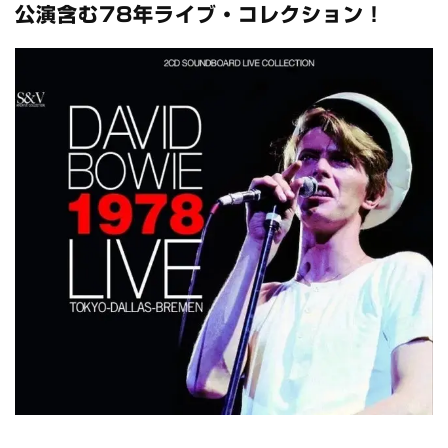
公演含む78年ライブ・コレクション！
*NEW RELEASE (最新約3ヶ月)
2024.6.24
スコーピオンズ / 2024年6月15日 リスボン公演 FHD 完全収録！
*NEW RELEASE (最新約3ヶ月)
2024.6.20
マネスキン / 2024年6月9日 ドイツ ROCK AM RING 公演 FHD 完
全収録！
*NEW RELEASE (最新約3ヶ月)
2024.6.9
リアム・ギャラガー / 2024年6月1日 英国シェフィールド公演 完
全収録！
*NEW RELEASE (最新約3ヶ月)
2024.6.9
メガデス / 2023年8月4日 ドイツ W.O.A. 公演 FHD 完全収録！
*NEW RELEASE (最新約3ヶ月)
2024.6.9
ユーライア・ヒープ / 2023年8月3日 ドイツ W.O.A. 公演 FHD 完
全収録！
*NEW RELEASE (最新約3ヶ月)
2024.6.9
ジャーニー / 1979年5月8+9日 コロラド州 2公演 SBD 完全収録！
*NEW RELEASE (最新約3ヶ月)
2024.11.9
NGHFB / 2024年7月28日 フジロック’24公演 超高音質AI-SBD！
*NEW RELEASE (最新約3ヶ月)
2024.8.24
ウォーニング / 2024年4月22日 英リーズ公演 超高音質