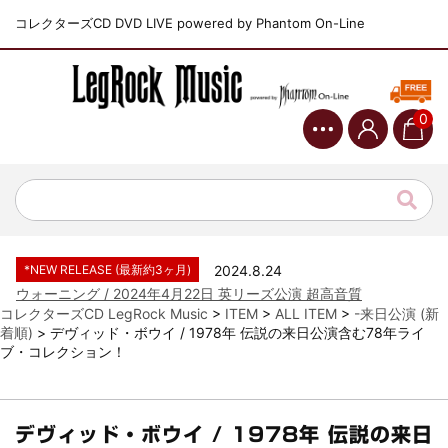
コレクターズCD DVD LIVE powered by Phantom On-Line
0
*NEW RELEASE (最新約3ヶ月)
2024.6.9
ジャーニー / 1979年5月8+9日 コロラド州 2公演 SBD 完全収録！
*NEW RELEASE (最新約3ヶ月)
2024.11.9
NGHFB / 2024年7月28日 フジロック’24公演 超高音質AI-SBD！
*NEW RELEASE (最新約3ヶ月)
2024.8.24
ウォーニング / 2024年4月22日 英リーズ公演 超高音質
IEM+Aud！
コレクターズCD LegRock Music
>
ITEM
>
ALL ITEM
>
-来日公演 (新
着順)
>
デヴィッド・ボウイ / 1978年 伝説の来日公演含む78年ライ
*NEW RELEASE (最新約3ヶ月)
2024.6.24
ブ・コレクション！
ビリー・ジョエル / 2024年3月24日 100Aniv. 米M.S.G公演 完全
収録！
*NEW RELEASE (最新約3ヶ月)
2024.6.24
リアム・ギャラガー / 2024年6月3日 カーディフ公演 IEM/AUD 完
デヴィッド・ボウイ / 1978年 伝説の来日
全収録！