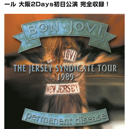
スコーピオンズ / 2024年6月15日 リスボン公演 FHD 完全収録！
ール 大阪2Days初日公演 完全収録！
*NEW RELEASE (最新約3ヶ月)
2024.6.20
マネスキン / 2024年6月9日 ドイツ ROCK AM RING 公演 FHD 完
全収録！
*NEW RELEASE (最新約3ヶ月)
2024.6.9
リアム・ギャラガー / 2024年6月1日 英国シェフィールド公演 完
全収録！
*NEW RELEASE (最新約3ヶ月)
2024.6.9
メガデス / 2023年8月4日 ドイツ W.O.A. 公演 FHD 完全収録！
*NEW RELEASE (最新約3ヶ月)
2024.6.9
ユーライア・ヒープ / 2023年8月3日 ドイツ W.O.A. 公演 FHD 完
全収録！
*NEW RELEASE (最新約3ヶ月)
2024.6.9
ジャーニー / 1979年5月8+9日 コロラド州 2公演 SBD 完全収録！
*NEW RELEASE (最新約3ヶ月)
2024.11.9
NGHFB / 2024年7月28日 フジロック’24公演 超高音質AI-SBD！
*NEW RELEASE (最新約3ヶ月)
2024.8.24
ウォーニング / 2024年4月22日 英リーズ公演 超高音質
IEM+Aud！
*NEW RELEASE (最新約3ヶ月)
2024.6.24