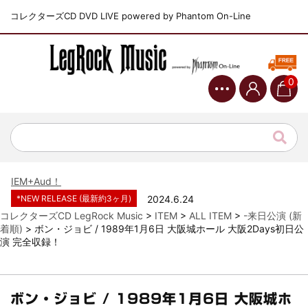
コレクターズCD DVD LIVE powered by Phantom On-Line
0
*NEW RELEASE (最新約3ヶ月)
2024.6.9
ジャーニー / 1979年5月8+9日 コロラド州 2公演 SBD 完全収録！
*NEW RELEASE (最新約3ヶ月)
2024.11.9
NGHFB / 2024年7月28日 フジロック’24公演 超高音質AI-SBD！
*NEW RELEASE (最新約3ヶ月)
2024.8.24
ウォーニング / 2024年4月22日 英リーズ公演 超高音質
IEM+Aud！
*NEW RELEASE (最新約3ヶ月)
2024.6.24
ビリー・ジョエル / 2024年3月24日 100Aniv. 米M.S.G公演 完全
コレクターズCD LegRock Music
>
ITEM
>
ALL ITEM
>
-来日公演 (新
収録！
着順)
>
ボン・ジョビ / 1989年1月6日 大阪城ホール 大阪2Days初日公
演 完全収録！
*NEW RELEASE (最新約3ヶ月)
2024.6.24
リアム・ギャラガー / 2024年6月3日 カーディフ公演 IEM/AUD 完
全収録！
*NEW RELEASE (最新約3ヶ月)
2024.6.24
ボン・ジョビ / 1989年1月6日 大阪城ホ