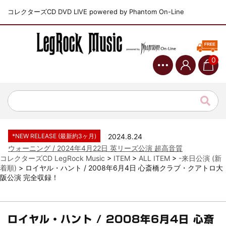
コレクターズCD DVD LIVE powered by Phantom On-Line
0
*NEW RELEASE (最新約3ヶ月)
2024.6.9
ジャーニー / 1979年5月8+9日 コロラド州 2公演 SBD 完全収録！
*NEW RELEASE (最新約3ヶ月)
2024.11.9
NGHFB / 2024年7月28日 フジロック’24公演 超高音質AI-SBD！
*NEW RELEASE (最新約3ヶ月)
2024.8.24
ウォーニング / 2024年4月22日 英リーズ公演 超高音質
IEM+Aud！
コレクターズCD LegRock Music
>
ITEM
>
ALL ITEM
>
-来日公演 (新
着順)
>
ロイヤル・ハント / 2008年6月4日 心斎橋クラブ・クアトロ大
*NEW RELEASE (最新約3ヶ月)
2024.6.24
阪公演 完全収録！
ビリー・ジョエル / 2024年3月24日 100Aniv. 米M.S.G公演 完全
収録！
*NEW RELEASE (最新約3ヶ月)
2024.6.24
リアム・ギャラガー / 2024年6月3日 カーディフ公演 IEM/AUD 完
ロイヤル・ハント / 2008年6月4日 心斎