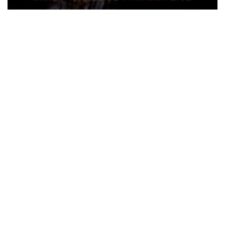
ウォーニング / 2024年4月22日 英リーズ公演 超高音質
IEM+Aud！
*NEW RELEASE (最新約3ヶ月)
2024.6.24
ビリー・ジョエル / 2024年3月24日 100Aniv. 米M.S.G公演 完全
収録！
*NEW RELEASE (最新約3ヶ月)
2024.6.24
リアム・ギャラガー / 2024年6月3日 カーディフ公演 IEM/AUD 完
全収録！
*NEW RELEASE (最新約3ヶ月)
2024.6.24
スコーピオンズ / 2024年6月15日 リスボン公演 FHD 完全収録！
*NEW RELEASE (最新約3ヶ月)
2024.6.20
マネスキン / 2024年6月9日 ドイツ ROCK AM RING 公演 FHD 完
全収録！
*NEW RELEASE (最新約3ヶ月)
2024.6.9
リアム・ギャラガー / 2024年6月1日 英国シェフィールド公演 完
全収録！
*NEW RELEASE (最新約3ヶ月)
2024.6.9
メガデス / 2023年8月4日 ドイツ W.O.A. 公演 FHD 完全収録！
*NEW RELEASE (最新約3ヶ月)
2024.6.9
ユーライア・ヒープ / 2023年8月3日 ドイツ W.O.A. 公演 FHD 完