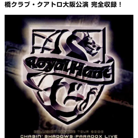
全収録！
橋クラブ・クアトロ大阪公演 完全収録！
*NEW RELEASE (最新約3ヶ月)
2024.6.24
スコーピオンズ / 2024年6月15日 リスボン公演 FHD 完全収録！
*NEW RELEASE (最新約3ヶ月)
2024.6.20
マネスキン / 2024年6月9日 ドイツ ROCK AM RING 公演 FHD 完
全収録！
*NEW RELEASE (最新約3ヶ月)
2024.6.9
リアム・ギャラガー / 2024年6月1日 英国シェフィールド公演 完
全収録！
*NEW RELEASE (最新約3ヶ月)
2024.6.9
メガデス / 2023年8月4日 ドイツ W.O.A. 公演 FHD 完全収録！
*NEW RELEASE (最新約3ヶ月)
2024.6.9
ユーライア・ヒープ / 2023年8月3日 ドイツ W.O.A. 公演 FHD 完
全収録！
*NEW RELEASE (最新約3ヶ月)
2024.6.9
ジャーニー / 1979年5月8+9日 コロラド州 2公演 SBD 完全収録！
*NEW RELEASE (最新約3ヶ月)
2024.11.9
NGHFB / 2024年7月28日 フジロック’24公演 超高音質AI-SBD！
*NEW RELEASE (最新約3ヶ月)
2024.8.24