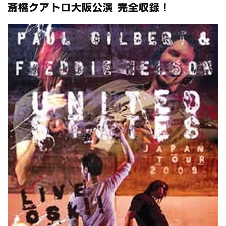
全収録！
斎橋クアトロ大阪公演 完全収録！
*NEW RELEASE (最新約3ヶ月)
2024.6.24
スコーピオンズ / 2024年6月15日 リスボン公演 FHD 完全収録！
*NEW RELEASE (最新約3ヶ月)
2024.6.20
マネスキン / 2024年6月9日 ドイツ ROCK AM RING 公演 FHD 完
全収録！
*NEW RELEASE (最新約3ヶ月)
2024.6.9
リアム・ギャラガー / 2024年6月1日 英国シェフィールド公演 完
全収録！
*NEW RELEASE (最新約3ヶ月)
2024.6.9
メガデス / 2023年8月4日 ドイツ W.O.A. 公演 FHD 完全収録！
*NEW RELEASE (最新約3ヶ月)
2024.6.9
ユーライア・ヒープ / 2023年8月3日 ドイツ W.O.A. 公演 FHD 完
全収録！
*NEW RELEASE (最新約3ヶ月)
2024.6.9
ジャーニー / 1979年5月8+9日 コロラド州 2公演 SBD 完全収録！
*NEW RELEASE (最新約3ヶ月)
2024.11.9
NGHFB / 2024年7月28日 フジロック’24公演 超高音質AI-SBD！
*NEW RELEASE (最新約3ヶ月)
2024.8.24