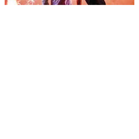
ウォーニング / 2024年4月22日 英リーズ公演 超高音質
IEM+Aud！
*NEW RELEASE (最新約3ヶ月)
2024.6.24
ビリー・ジョエル / 2024年3月24日 100Aniv. 米M.S.G公演 完全
収録！
*NEW RELEASE (最新約3ヶ月)
2024.6.24
リアム・ギャラガー / 2024年6月3日 カーディフ公演 IEM/AUD 完
全収録！
*NEW RELEASE (最新約3ヶ月)
2024.6.24
スコーピオンズ / 2024年6月15日 リスボン公演 FHD 完全収録！
*NEW RELEASE (最新約3ヶ月)
2024.6.20
マネスキン / 2024年6月9日 ドイツ ROCK AM RING 公演 FHD 完
全収録！
*NEW RELEASE (最新約3ヶ月)
2024.6.9
リアム・ギャラガー / 2024年6月1日 英国シェフィールド公演 完
全収録！
*NEW RELEASE (最新約3ヶ月)
2024.6.9
メガデス / 2023年8月4日 ドイツ W.O.A. 公演 FHD 完全収録！
*NEW RELEASE (最新約3ヶ月)
2024.6.9
ユーライア・ヒープ / 2023年8月3日 ドイツ W.O.A. 公演 FHD 完