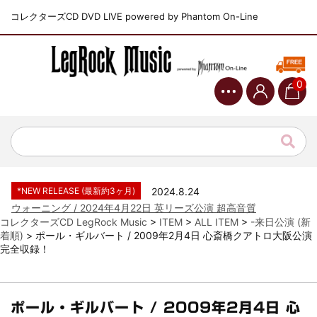
コレクターズCD DVD LIVE powered by Phantom On-Line
0
*NEW RELEASE (最新約3ヶ月)
2024.6.9
ジャーニー / 1979年5月8+9日 コロラド州 2公演 SBD 完全収録！
*NEW RELEASE (最新約3ヶ月)
2024.11.9
NGHFB / 2024年7月28日 フジロック’24公演 超高音質AI-SBD！
*NEW RELEASE (最新約3ヶ月)
2024.8.24
ウォーニング / 2024年4月22日 英リーズ公演 超高音質
IEM+Aud！
コレクターズCD LegRock Music
>
ITEM
>
ALL ITEM
>
-来日公演 (新
着順)
>
ポール・ギルバート / 2009年2月4日 心斎橋クアトロ大阪公演
*NEW RELEASE (最新約3ヶ月)
2024.6.24
完全収録！
ビリー・ジョエル / 2024年3月24日 100Aniv. 米M.S.G公演 完全
収録！
*NEW RELEASE (最新約3ヶ月)
2024.6.24
リアム・ギャラガー / 2024年6月3日 カーディフ公演 IEM/AUD 完
ポール・ギルバート / 2009年2月4日 心