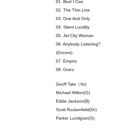
01. Best I Can
02. The Thin Line
03. One And Only
04. Silent Lucidity
05. Jet City Woman
06. Anybody Listening?
(Encore)
07. Empire
08. Outro
Geoff Tate（Vo)
Michael Wilton(G)
Eddie Jackson(B)
Scott Rockenfield(Dr)
Parker Lundgren(G)