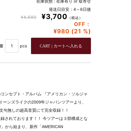
在庫状態 :
在庫有り or 取寄せ
発送日目安：4～6日後
¥3,700
¥4,680
（税込）
OFF：
¥980 (21 %)
量
pcs
コンセプト・アルバム 『アメリカン・ソルジャ
イーンズライクの2009年ジャパンツアーより、
を文句無しの超高音質にて完全収録！！
録されております！！ 今ツアーは３部構成とな
R」から始まり、新作「AMERICAN