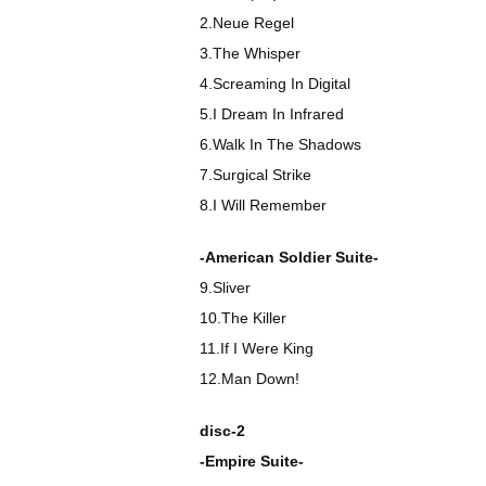
2.Neue Regel
3.The Whisper
4.Screaming In Digital
5.I Dream In Infrared
6.Walk In The Shadows
7.Surgical Strike
8.I Will Remember
-American Soldier Suite-
9.Sliver
10.The Killer
11.If I Were King
12.Man Down!
disc-2
-Empire Suite-