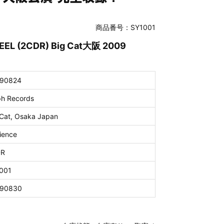
商品番号：SY1001
EEL (2CDR) Big Cat大阪 2009
90824
ph Records
 Cat, Osaka Japan
ience
DR
001
90830