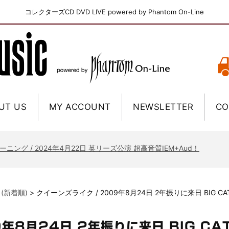
コレクターズCD DVD LIVE powered by Phantom On-Line
UT US
MY ACCOUNT
NEWSLETTER
CO
ニー / 1979年5月8+9日 コロラド州 2公演 SBD 完全収録！
FB / 2024年7月28日 フジロック’24公演 超高音質AI-SBD！
ーニング / 2024年4月22日 英リーズ公演 超高音質IEM+Aud！
ー・ジョエル / 2024年3月24日 100Aniv. 米M.S.G公演 完全収録！
/ 2024年6月3日 カーディフ公演 IEM/AUD 完全収録！
 (新着順)
>
クイーンズライク / 2009年8月24日 2年振りに来日 BIG C
ーピオンズ / 2024年6月15日 リスボン公演 FHD 完全収録！
スキン / 2024年6月9日 ドイツ ROCK AM RING 公演 FHD 完全収録！
9年8月24日 2年振りに来日 BIG C
・ギャラガー / 2024年6月1日 英国シェフィールド公演 完全収録！