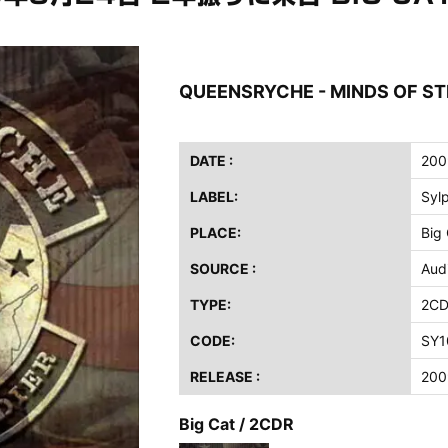
ス / 2023年8月4日 ドイツ W.O.A. 公演 FHD 完全収録！
イア・ヒープ / 2023年8月3日 ドイツ W.O.A. 公演 FHD 完全収録！
ニー / 1979年5月8+9日 コロラド州 2公演 SBD 完全収録！
QUEENSRYCHE - MINDS OF ST
FB / 2024年7月28日 フジロック’24公演 超高音質AI-SBD！
ーニング / 2024年4月22日 英リーズ公演 超高音質IEM+Aud！
ー・ジョエル / 2024年3月24日 100Aniv. 米M.S.G公演 完全収録！
DATE :
200
LABEL:
Syl
/ 2024年6月3日 カーディフ公演 IEM/AUD 完全収録！
ーピオンズ / 2024年6月15日 リスボン公演 FHD 完全収録！
PLACE:
Big
スキン / 2024年6月9日 ドイツ ROCK AM RING 公演 FHD 完全収録！
SOURCE :
Aud
・ギャラガー / 2024年6月1日 英国シェフィールド公演 完全収録！
TYPE:
2C
ス / 2023年8月4日 ドイツ W.O.A. 公演 FHD 完全収録！
イア・ヒープ / 2023年8月3日 ドイツ W.O.A. 公演 FHD 完全収録！
CODE:
SY1
ニー / 1979年5月8+9日 コロラド州 2公演 SBD 完全収録！
RELEASE :
200
Big Cat / 2CDR