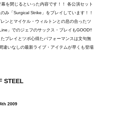
E」で幕を閉じるといった内容です！！ 各公演セット
Surgical Strike」をプレイしています！！
グレンとマイケル・ウィルトンとの息の合ったツ
 Line」でのジェフのサックス・プレイもGOOD!!
したプレイとツボ心得たパフォーマンスは文句無
聴間違いなしの最新ライブ・アイテムが早くも登場
F STEEL
4th 2009