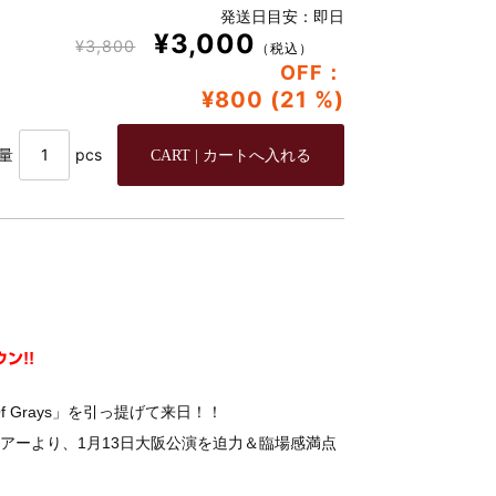
発送日目安：即日
¥3,000
¥3,800
（税込）
OFF：
¥800 (21 %)
量
pcs
ン!!
f Grays」を引っ提げて来日！！
ツアーより、1月13日大阪公演を迫力＆臨場感満点