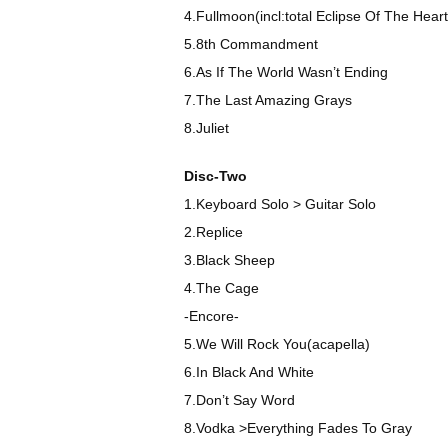
4.Fullmoon(incl:total Eclipse Of The Hear
5.8th Commandment
6.As If The World Wasn’t Ending
7.The Last Amazing Grays
8.Juliet
Disc-Two
1.Keyboard Solo > Guitar Solo
2.Replice
3.Black Sheep
4.The Cage
-Encore-
5.We Will Rock You(acapella)
6.In Black And White
7.Don’t Say Word
8.Vodka >Everything Fades To Gray