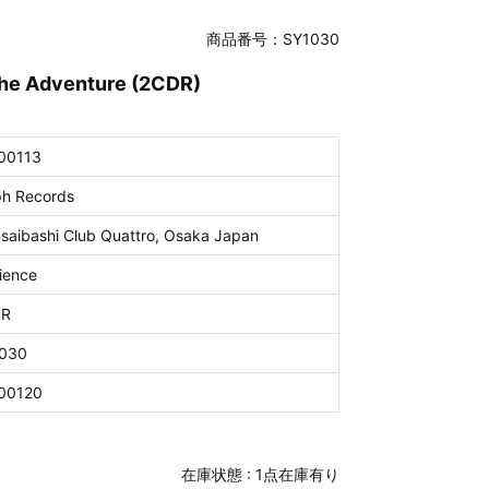
商品番号：SY1030
he Adventure (2CDR)
00113
ph Records
nsaibashi Club Quattro, Osaka Japan
ience
DR
030
00120
在庫状態 :
1点在庫有り