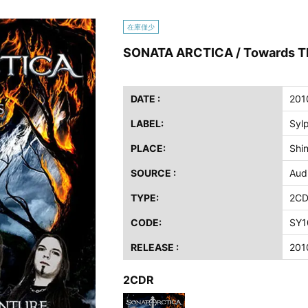
ス / 2023年8月4日 ドイツ W.O.A. 公演 FHD 完全収録！
在庫僅少
イア・ヒープ / 2023年8月3日 ドイツ W.O.A. 公演 FHD 完全収録！
SONATA ARCTICA / Towards T
ニー / 1979年5月8+9日 コロラド州 2公演 SBD 完全収録！
FB / 2024年7月28日 フジロック’24公演 超高音質AI-SBD！
ーニング / 2024年4月22日 英リーズ公演 超高音質IEM+Aud！
DATE :
201
ー・ジョエル / 2024年3月24日 100Aniv. 米M.S.G公演 完全収録！
LABEL:
Syl
/ 2024年6月3日 カーディフ公演 IEM/AUD 完全収録！
PLACE:
Shi
ーピオンズ / 2024年6月15日 リスボン公演 FHD 完全収録！
SOURCE :
Aud
スキン / 2024年6月9日 ドイツ ROCK AM RING 公演 FHD 完全収録！
・ギャラガー / 2024年6月1日 英国シェフィールド公演 完全収録！
TYPE:
2C
ス / 2023年8月4日 ドイツ W.O.A. 公演 FHD 完全収録！
CODE:
SY1
イア・ヒープ / 2023年8月3日 ドイツ W.O.A. 公演 FHD 完全収録！
RELEASE :
201
ニー / 1979年5月8+9日 コロラド州 2公演 SBD 完全収録！
2CDR