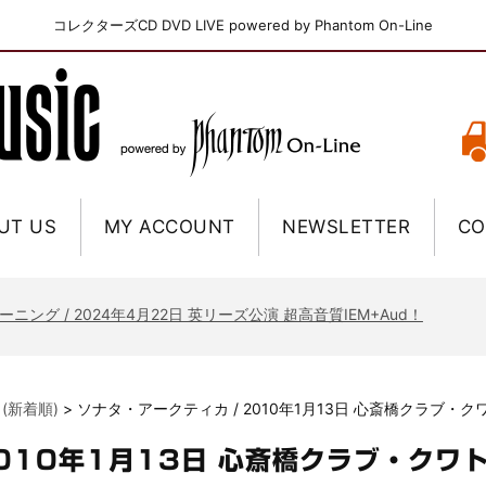
コレクターズCD DVD LIVE powered by Phantom On-Line
UT US
MY ACCOUNT
NEWSLETTER
CO
ニー / 1979年5月8+9日 コロラド州 2公演 SBD 完全収録！
FB / 2024年7月28日 フジロック’24公演 超高音質AI-SBD！
ーニング / 2024年4月22日 英リーズ公演 超高音質IEM+Aud！
ー・ジョエル / 2024年3月24日 100Aniv. 米M.S.G公演 完全収録！
/ 2024年6月3日 カーディフ公演 IEM/AUD 完全収録！
 (新着順)
>
ソナタ・アークティカ / 2010年1月13日 心斎橋クラブ・
ーピオンズ / 2024年6月15日 リスボン公演 FHD 完全収録！
スキン / 2024年6月9日 ドイツ ROCK AM RING 公演 FHD 完全収録！
2010年1月13日 心斎橋クラブ・クワ
・ギャラガー / 2024年6月1日 英国シェフィールド公演 完全収録！