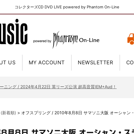
コレクターズCD DVD LIVE powered by Phantom On-Line
UT US
MY ACCOUNT
NEWSLETTER
CO
ニー / 1979年5月8+9日 コロラド州 2公演 SBD 完全収録！
FB / 2024年7月28日 フジロック’24公演 超高音質AI-SBD！
ーニング / 2024年4月22日 英リーズ公演 超高音質IEM+Aud！
ー・ジョエル / 2024年3月24日 100Aniv. 米M.S.G公演 完全収録！
/ 2024年6月3日 カーディフ公演 IEM/AUD 完全収録！
 (新着順)
>
オフスプリング / 2010年8月8日 サマソニ大阪 オーシャ
ーピオンズ / 2024年6月15日 リスボン公演 FHD 完全収録！
スキン / 2024年6月9日 ドイツ ROCK AM RING 公演 FHD 完全収録！
0年8月8日 サマソニ大阪 オーシャン・
・ギャラガー / 2024年6月1日 英国シェフィールド公演 完全収録！