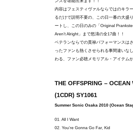
ンスを堪能出来ます！！
内容はフェスティヴァルならではのキラ
るだけで説明不要の、この日一番の大盛り上が
ートし、この日のみの「Original Prankst
Aren’t Alright」まで怒濤の全17曲！！
ベテランならでの貫禄パフォーマンスは
ったファンも熱くさせられる事間違いなし
わる、ファン必聴メモリアル・アイテム
THE OFFSPRING – OCEAN
(1CDR) SY1061
Summer Sonic Osaka 2010 (Ocean Stag
01. All I Want
02. You’re Gonna Go Far, Kid