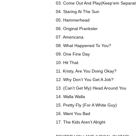
03. Come Out And Play(Keep‘em Separat
04. Staring At The Sun
05. Hammerhead
06. Original Prankster
07. Americana
08. What Happened To You?
09. One Fine Day
10. Hit That
11. Kristy, Are You Doing Okay?
12. Why Don’t You Get A Job?
13. (Can’t Get My) Head Around You
14. Walla Walla
15. Pretty Fly (For A White Guy)
16. Want You Bad
17. The Kids Aren’t Alright