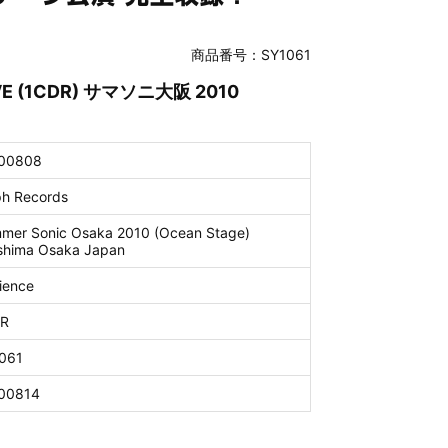
商品番号：SY1061
AVE (1CDR) サマソニ大阪 2010
00808
ph Records
mer Sonic Osaka 2010 (Ocean Stage)
shima Osaka Japan
ience
R
061
00814