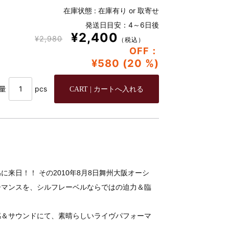
在庫状態 :
在庫有り or 取寄せ
発送日目安：4～6日後
¥2,400
¥2,980
（税込）
OFF：
¥580 (20 %)
量
pcs
来日！！ その2010年8月8日舞州大阪オーシ
ーマンスを、シルフレーベルならではの迫力＆臨
感＆サウンドにて、素晴らしいライヴパフォーマ