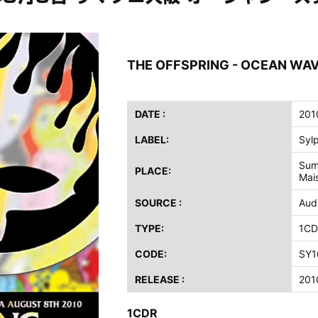
ス / 2023年8月4日 ドイツ W.O.A. 公演 FHD 完全収録！
イア・ヒープ / 2023年8月3日 ドイツ W.O.A. 公演 FHD 完全収録！
ニー / 1979年5月8+9日 コロラド州 2公演 SBD 完全収録！
THE OFFSPRING - OCEAN W
FB / 2024年7月28日 フジロック’24公演 超高音質AI-SBD！
ーニング / 2024年4月22日 英リーズ公演 超高音質IEM+Aud！
ー・ジョエル / 2024年3月24日 100Aniv. 米M.S.G公演 完全収録！
DATE :
201
LABEL:
Syl
/ 2024年6月3日 カーディフ公演 IEM/AUD 完全収録！
ーピオンズ / 2024年6月15日 リスボン公演 FHD 完全収録！
Sum
PLACE:
Mai
スキン / 2024年6月9日 ドイツ ROCK AM RING 公演 FHD 完全収録！
・ギャラガー / 2024年6月1日 英国シェフィールド公演 完全収録！
SOURCE :
Aud
ス / 2023年8月4日 ドイツ W.O.A. 公演 FHD 完全収録！
TYPE:
1CD
イア・ヒープ / 2023年8月3日 ドイツ W.O.A. 公演 FHD 完全収録！
CODE:
SY1
ニー / 1979年5月8+9日 コロラド州 2公演 SBD 完全収録！
RELEASE :
201
1CDR