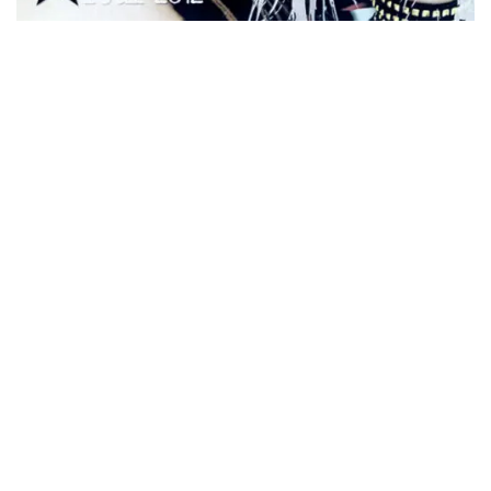
ウォーニング / 2024年4月22日 英リーズ公演 超高音質
IEM+Aud！
*NEW RELEASE (最新約3ヶ月)
2024.6.24
ビリー・ジョエル / 2024年3月24日 100Aniv. 米M.S.G公演 完全
収録！
*NEW RELEASE (最新約3ヶ月)
2024.6.24
リアム・ギャラガー / 2024年6月3日 カーディフ公演 IEM/AUD 完
全収録！
*NEW RELEASE (最新約3ヶ月)
2024.6.24
スコーピオンズ / 2024年6月15日 リスボン公演 FHD 完全収録！
*NEW RELEASE (最新約3ヶ月)
2024.6.20
マネスキン / 2024年6月9日 ドイツ ROCK AM RING 公演 FHD 完
全収録！
*NEW RELEASE (最新約3ヶ月)
2024.6.9
リアム・ギャラガー / 2024年6月1日 英国シェフィールド公演 完
全収録！
*NEW RELEASE (最新約3ヶ月)
2024.6.9
メガデス / 2023年8月4日 ドイツ W.O.A. 公演 FHD 完全収録！
*NEW RELEASE (最新約3ヶ月)
2024.6.9
ユーライア・ヒープ / 2023年8月3日 ドイツ W.O.A. 公演 FHD 完