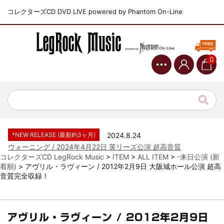
コレクターズCD DVD LIVE powered by Phantom On-Line
0
*NEW RELEASE (最新約3ヶ月)
2024.6.9
ジャーニー / 1979年5月8+9日 コロラド州 2公演 SBD 完全収録！
*NEW RELEASE (最新約3ヶ月)
2024.11.9
NGHFB / 2024年7月28日 フジロック’24公演 超高音質AI-SBD！
*NEW RELEASE (最新約3ヶ月)
2024.8.24
ウォーニング / 2024年4月22日 英リーズ公演 超高音質
IEM+Aud！
コレクターズCD LegRock Music
>
ITEM
>
ALL ITEM
>
-来日公演 (新
着順)
>
アヴリル・ラヴィーン / 2012年2月9日 大阪城ホール公演 超高
*NEW RELEASE (最新約3ヶ月)
2024.6.24
音質完全収録！
ビリー・ジョエル / 2024年3月24日 100Aniv. 米M.S.G公演 完全
収録！
*NEW RELEASE (最新約3ヶ月)
2024.6.24
リアム・ギャラガー / 2024年6月3日 カーディフ公演 IEM/AUD 完
アヴリル・ラヴィーン / 2012年2月9日