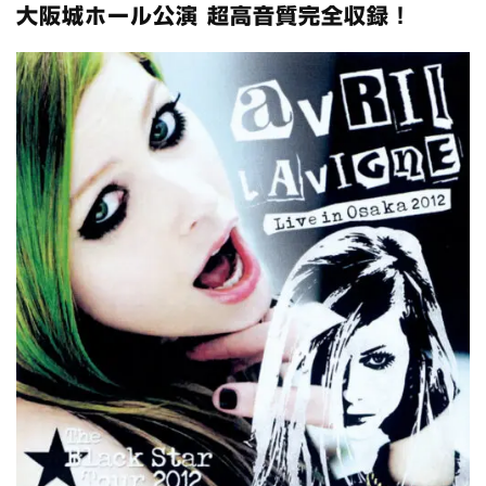
全収録！
大阪城ホール公演 超高音質完全収録！
*NEW RELEASE (最新約3ヶ月)
2024.6.24
スコーピオンズ / 2024年6月15日 リスボン公演 FHD 完全収録！
*NEW RELEASE (最新約3ヶ月)
2024.6.20
マネスキン / 2024年6月9日 ドイツ ROCK AM RING 公演 FHD 完
全収録！
*NEW RELEASE (最新約3ヶ月)
2024.6.9
リアム・ギャラガー / 2024年6月1日 英国シェフィールド公演 完
全収録！
*NEW RELEASE (最新約3ヶ月)
2024.6.9
メガデス / 2023年8月4日 ドイツ W.O.A. 公演 FHD 完全収録！
*NEW RELEASE (最新約3ヶ月)
2024.6.9
ユーライア・ヒープ / 2023年8月3日 ドイツ W.O.A. 公演 FHD 完
全収録！
*NEW RELEASE (最新約3ヶ月)
2024.6.9
ジャーニー / 1979年5月8+9日 コロラド州 2公演 SBD 完全収録！
*NEW RELEASE (最新約3ヶ月)
2024.11.9
NGHFB / 2024年7月28日 フジロック’24公演 超高音質AI-SBD！
*NEW RELEASE (最新約3ヶ月)
2024.8.24