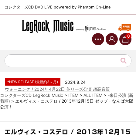
コレクターズCD DVD LIVE powered by Phantom On-Line
0
*NEW RELEASE (最新約3ヶ月)
2024.6.9
ジャーニー / 1979年5月8+9日 コロラド州 2公演 SBD 完全収録！
*NEW RELEASE (最新約3ヶ月)
2024.11.9
NGHFB / 2024年7月28日 フジロック’24公演 超高音質AI-SBD！
*NEW RELEASE (最新約3ヶ月)
2024.8.24
ウォーニング / 2024年4月22日 英リーズ公演 超高音質
IEM+Aud！
コレクターズCD LegRock Music
>
ITEM
>
ALL ITEM
>
-来日公演 (新
着順)
>
エルヴィス・コステロ / 2013年12月15日 ゼップ・なんば大阪
*NEW RELEASE (最新約3ヶ月)
2024.6.24
公演！
ビリー・ジョエル / 2024年3月24日 100Aniv. 米M.S.G公演 完全
収録！
*NEW RELEASE (最新約3ヶ月)
2024.6.24
リアム・ギャラガー / 2024年6月3日 カーディフ公演 IEM/AUD 完
エルヴィス・コステロ / 2013年12月15