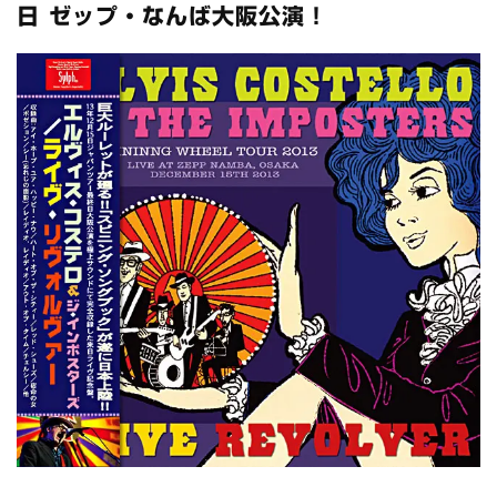
全収録！
日 ゼップ・なんば大阪公演！
*NEW RELEASE (最新約3ヶ月)
2024.6.24
スコーピオンズ / 2024年6月15日 リスボン公演 FHD 完全収録！
*NEW RELEASE (最新約3ヶ月)
2024.6.20
マネスキン / 2024年6月9日 ドイツ ROCK AM RING 公演 FHD 完
全収録！
*NEW RELEASE (最新約3ヶ月)
2024.6.9
リアム・ギャラガー / 2024年6月1日 英国シェフィールド公演 完
全収録！
*NEW RELEASE (最新約3ヶ月)
2024.6.9
メガデス / 2023年8月4日 ドイツ W.O.A. 公演 FHD 完全収録！
*NEW RELEASE (最新約3ヶ月)
2024.6.9
ユーライア・ヒープ / 2023年8月3日 ドイツ W.O.A. 公演 FHD 完
全収録！
*NEW RELEASE (最新約3ヶ月)
2024.6.9
ジャーニー / 1979年5月8+9日 コロラド州 2公演 SBD 完全収録！
*NEW RELEASE (最新約3ヶ月)
2024.11.9
NGHFB / 2024年7月28日 フジロック’24公演 超高音質AI-SBD！
*NEW RELEASE (最新約3ヶ月)
2024.8.24