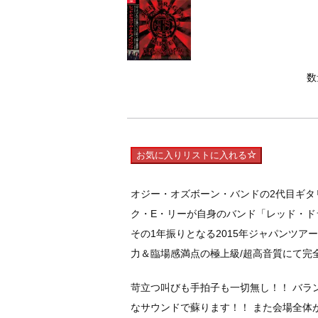
数
お気に入りリストに入れる
オジー・オズボーン・バンドの2代目ギタ
ク・E・リーが自身のバンド「レッド・ド
その1年振りとなる2015年ジャパンツア
力＆臨場感満点の極上級/超高音質にて完
苛立つ叫びも手拍子も一切無し！！ バラ
なサウンドで蘇ります！！ また会場全体