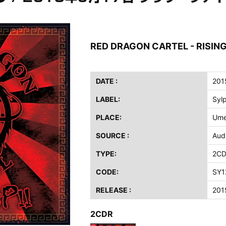
ス / 2023年8月4日 ドイツ W.O.A. 公演 FHD 完全収録！
イア・ヒープ / 2023年8月3日 ドイツ W.O.A. 公演 FHD 完全収録！
ニー / 1979年5月8+9日 コロラド州 2公演 SBD 完全収録！
RED DRAGON CARTEL - RISING
FB / 2024年7月28日 フジロック’24公演 超高音質AI-SBD！
ーニング / 2024年4月22日 英リーズ公演 超高音質IEM+Aud！
ー・ジョエル / 2024年3月24日 100Aniv. 米M.S.G公演 完全収録！
DATE :
201
LABEL:
Syl
/ 2024年6月3日 カーディフ公演 IEM/AUD 完全収録！
ーピオンズ / 2024年6月15日 リスボン公演 FHD 完全収録！
PLACE:
Ume
スキン / 2024年6月9日 ドイツ ROCK AM RING 公演 FHD 完全収録！
SOURCE :
Aud
・ギャラガー / 2024年6月1日 英国シェフィールド公演 完全収録！
TYPE:
2C
ス / 2023年8月4日 ドイツ W.O.A. 公演 FHD 完全収録！
イア・ヒープ / 2023年8月3日 ドイツ W.O.A. 公演 FHD 完全収録！
CODE:
SY1
ニー / 1979年5月8+9日 コロラド州 2公演 SBD 完全収録！
RELEASE :
201
2CDR