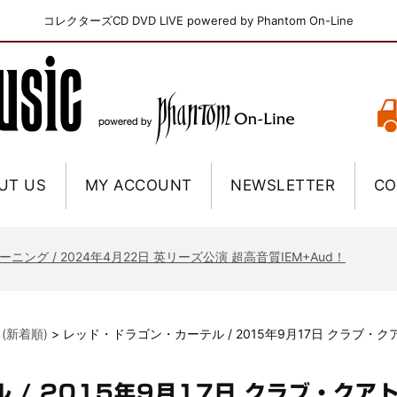
コレクターズCD DVD LIVE powered by Phantom On-Line
UT US
MY ACCOUNT
NEWSLETTER
CO
ニー / 1979年5月8+9日 コロラド州 2公演 SBD 完全収録！
FB / 2024年7月28日 フジロック’24公演 超高音質AI-SBD！
ーニング / 2024年4月22日 英リーズ公演 超高音質IEM+Aud！
ー・ジョエル / 2024年3月24日 100Aniv. 米M.S.G公演 完全収録！
/ 2024年6月3日 カーディフ公演 IEM/AUD 完全収録！
 (新着順)
>
レッド・ドラゴン・カーテル / 2015年9月17日 クラブ・
ーピオンズ / 2024年6月15日 リスボン公演 FHD 完全収録！
スキン / 2024年6月9日 ドイツ ROCK AM RING 公演 FHD 完全収録！
 / 2015年9月17日 クラブ・クア
・ギャラガー / 2024年6月1日 英国シェフィールド公演 完全収録！