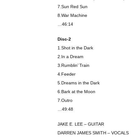
7.Sun Red Sun
8.War Machine
…46:14
Disc-2
1.Shot in the Dark
2.In a Dream
3.Rumblin’ Train
4.Feeder
5.Dreams in the Dark
6.Bark at the Moon
7.Outro
…49:48
JAKE E. LEE – GUITAR
DARREN JAMES SMITH – VOCALS