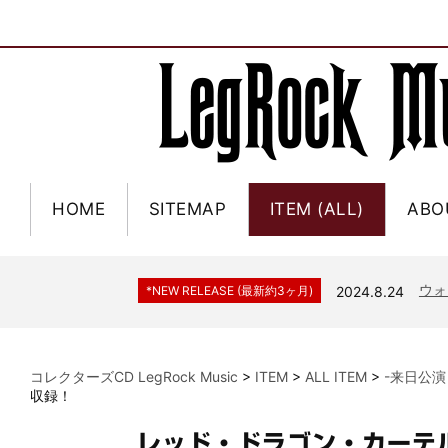
HOME
SITEMAP
ITEM (ALL)
ABO
ジャー
*NEW RELEASE (最新約3ヶ月)
2024.6.9
NGH
*NEW RELEASE (最新約3ヶ月)
2024.11.9
ウォ
*NEW RELEASE (最新約3ヶ月)
2024.8.24
ビリ
*NEW RELEASE (最新約3ヶ月)
2024.6.24
*NEW RELEASE (最新約3ヶ月)
2024.6.24
リアム・ギャラガー 
コレクターズCD LegRock Music
>
ITEM
>
ALL ITEM
>
-来日公演
スコ
*NEW RELEASE (最新約3ヶ月)
2024.6.24
収録！
マネ
*NEW RELEASE (最新約3ヶ月)
2024.6.20
レッド・ドラゴン・カーテル
リアム
*NEW RELEASE (最新約3ヶ月)
2024.6.9