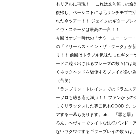
もリアルに再現！！ これは文句無しの逸
復帰し、ベーシストには元リンチモブで
れた今ツアー！！ ジェイクのギタープレ
イヴ・ステージは最高の一言！！
今回はオジー時代の「ナウ・ユー・シー
の「ドリームス・イン・ザ・ダーク」が新
り！！ 前回はトラブル気味だったギター
ードに繰り出されるフレーズの数々には鳥
くネックベンドを駆使するプレイが多い
（苦笑）…
「ランブリン・トレイン」でのドラムス
ーソロも聴き応え満点！！ ファンからの
しくリラックスした雰囲気もGOODで、
アする一幕もあります。etc… 「罪と罰
ろん、ヘヴィーでタイトな鉄壁バンド・
ないワクワクするギタープレイの数々は、