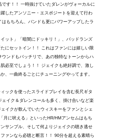
品です！！ 一時抜けていたダレンがヴォーカルに
活躍したアンソニー・エスポジートを迎えて行わ
イはもちろん、バンドも更にパワーアップしたラ
・イット」「暗闇にドッキリ！」、バッドランズ
たにセットイン！！ これはファンには嬉しい限
サウンドもバッチリで、あの独特なトーンからハ
肌必至でしょう！！ ジェイクも絶好調で、激し
為か、一曲終るごとにチューニングやってます。
ティックを使ったスライドプレイを含む長尺ギタ
ジェイク＆ダレンコールも多く、掛け合いなど楽
ジェイクが飲んでいたウィスキーをファンとシェ
」「月に吠える」といったHR/HMアンセムはもち
アンサンブル、そして何よりジェイクの聴き逃せ
ファンなら必聴と断言！！ 90分を超える素晴ら