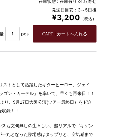
在庫状態 :
在庫有り or 取寄せ
発送日目安：3～5日後
¥3,200
（税込）
量
pcs
リストとして活躍したギターヒーロー、ジェイ
ラゴン・カーテル」を率いて、早くも再来日！！
ーより、9月17日大阪公演(ツアー最終日）をド迫
全収録！！
ンスも文句無しの生々しい、超リアルでゴキゲン
が一丸となった臨場感はタップリと、空気感まで