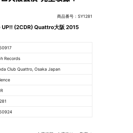
商品番号：SY1281
 UP!! (2CDR) Quattro大阪 2015
50917
ph Records
da Club Quattro, Osaka Japan
ience
DR
281
50924