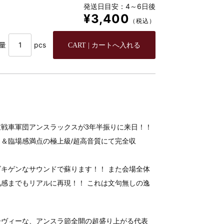
発送日目安：4～6日後
¥3,400
（税込）
量
pcs
戦車軍団アンスラックスが3年半振りに来日！！
迫力＆臨場感満点の極上級/超高音質にて完全収
キゲンなサウンドで蘇ります！！ また会場全体
感までもリアルに再現！！ これは文句無しの逸
ーヴィーな、アンスラ節全開の超盛り上がる代表