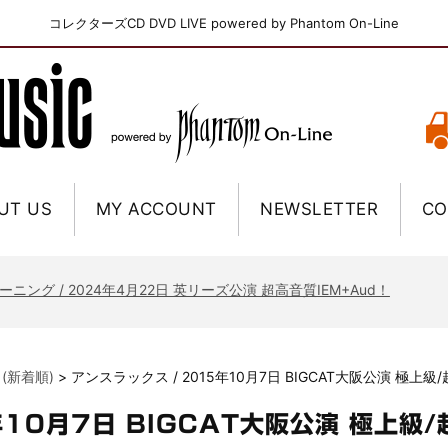
コレクターズCD DVD LIVE powered by Phantom On-Line
UT US
MY ACCOUNT
NEWSLETTER
CO
ニー / 1979年5月8+9日 コロラド州 2公演 SBD 完全収録！
FB / 2024年7月28日 フジロック’24公演 超高音質AI-SBD！
ーニング / 2024年4月22日 英リーズ公演 超高音質IEM+Aud！
ー・ジョエル / 2024年3月24日 100Aniv. 米M.S.G公演 完全収録！
/ 2024年6月3日 カーディフ公演 IEM/AUD 完全収録！
ーピオンズ / 2024年6月15日 リスボン公演 FHD 完全収録！
 (新着順)
>
アンスラックス / 2015年10月7日 BIGCAT大阪公演 極上
スキン / 2024年6月9日 ドイツ ROCK AM RING 公演 FHD 完全収録！
・ギャラガー / 2024年6月1日 英国シェフィールド公演 完全収録！
年10月7日 BIGCAT大阪公演 極上級
ス / 2023年8月4日 ドイツ W.O.A. 公演 FHD 完全収録！