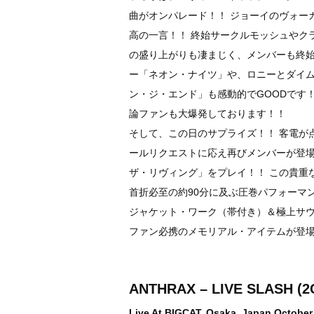
曲がオンパレード！！ ジョーイのヴォー
高の一言！！ 終始サークルモッシュやク
の盛り上がりも凄まじく、メンバーも終始
ー「ネオン・ナイツ」や、ロニーとダイ
ン・ジ・エンド」も感動的でGOODです
論ファンも大爆発しております！！
そして、この日のサプライズ！！ 客電が
ールリクエストに応え再びメンバーが登場
ザ・リヴィング」をプレイ！！ この貴重
首折必至の約90分に及ぶ圧巻パフォーマ
ジャケット・ワーク（帯付き）＆極上サウ
ファン必携のメモリアル・アイテムが登
ANTHRAX – LIVE SLASH (2
Live At BIGCAT, Osaka, Japan October