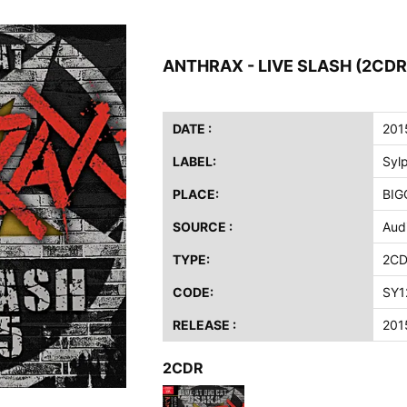
イア・ヒープ / 2023年8月3日 ドイツ W.O.A. 公演 FHD 完全収録！
ニー / 1979年5月8+9日 コロラド州 2公演 SBD 完全収録！
ANTHRAX - LIVE SLASH (2CD
FB / 2024年7月28日 フジロック’24公演 超高音質AI-SBD！
ーニング / 2024年4月22日 英リーズ公演 超高音質IEM+Aud！
ー・ジョエル / 2024年3月24日 100Aniv. 米M.S.G公演 完全収録！
DATE :
201
LABEL:
Syl
/ 2024年6月3日 カーディフ公演 IEM/AUD 完全収録！
ーピオンズ / 2024年6月15日 リスボン公演 FHD 完全収録！
PLACE:
BIG
スキン / 2024年6月9日 ドイツ ROCK AM RING 公演 FHD 完全収録！
SOURCE :
Aud
・ギャラガー / 2024年6月1日 英国シェフィールド公演 完全収録！
ス / 2023年8月4日 ドイツ W.O.A. 公演 FHD 完全収録！
TYPE:
2C
イア・ヒープ / 2023年8月3日 ドイツ W.O.A. 公演 FHD 完全収録！
CODE:
SY1
ニー / 1979年5月8+9日 コロラド州 2公演 SBD 完全収録！
RELEASE :
201
2CDR