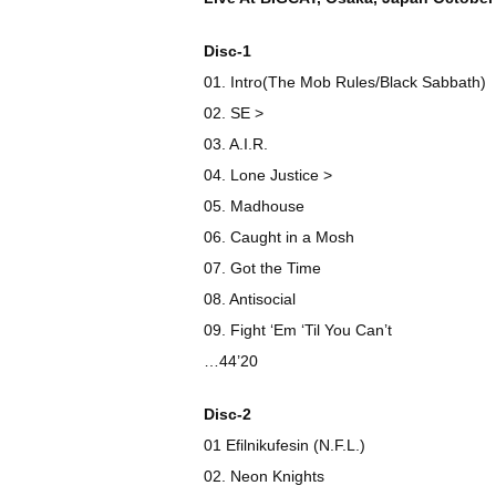
Disc-1
01. Intro(The Mob Rules/Black Sabbath)
02. SE >
03. A.I.R.
04. Lone Justice >
05. Madhouse
06. Caught in a Mosh
07. Got the Time
08. Antisocial
09. Fight ‘Em ‘Til You Can’t
…44’20
Disc-2
01 Efilnikufesin (N.F.L.)
02. Neon Knights