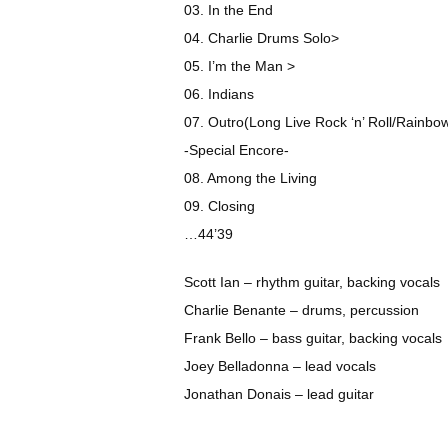
03. In the End
04. Charlie Drums Solo>
05. I’m the Man >
06. Indians
07. Outro(Long Live Rock ‘n’ Roll/Rainbo
-Special Encore-
08. Among the Living
09. Closing
…44’39
Scott Ian – rhythm guitar, backing vocals
Charlie Benante – drums, percussion
Frank Bello – bass guitar, backing vocals
Joey Belladonna – lead vocals
Jonathan Donais – lead guitar