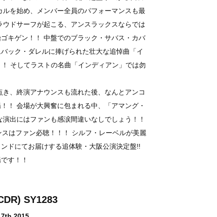
カルを始め、メンバー全員のパフォーマンスも最
ラウドサーフが起こる、アンスラックスならでは
ゴキゲン！！ 中盤でのブラック・サバス・カバ
ムバック・ダレルに捧げられた壮大な追悼曲「イ
！！ そしてラストの名曲「インディアン」では勿
点き、終演アナウンスも流れた後、なんとアンコ
！！ 会場が大興奮に包まれる中、「アマング・
な演出にはファンも感涙間違いなしでしょう！！
ンスはファン必聴！！！ シルフ・レーベルが美麗
ンドにてお届けする追体験・大阪公演決定盤!!
場です！！
CDR) SY1283
 7th 2015