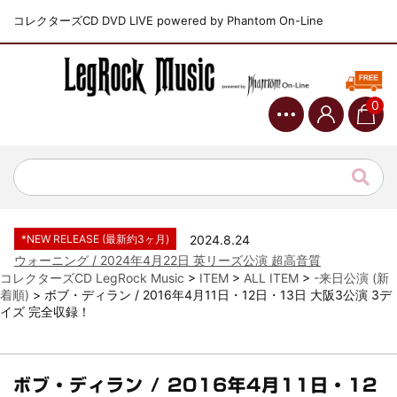
コレクターズCD DVD LIVE powered by Phantom On-Line
0
*NEW RELEASE (最新約3ヶ月)
2024.6.9
ジャーニー / 1979年5月8+9日 コロラド州 2公演 SBD 完全収録！
*NEW RELEASE (最新約3ヶ月)
2024.11.9
NGHFB / 2024年7月28日 フジロック’24公演 超高音質AI-SBD！
*NEW RELEASE (最新約3ヶ月)
2024.8.24
ウォーニング / 2024年4月22日 英リーズ公演 超高音質
IEM+Aud！
*NEW RELEASE (最新約3ヶ月)
2024.6.24
ビリー・ジョエル / 2024年3月24日 100Aniv. 米M.S.G公演 完全
コレクターズCD LegRock Music
>
ITEM
>
ALL ITEM
>
-来日公演 (新
収録！
着順)
>
ボブ・ディラン / 2016年4月11日・12日・13日 大阪3公演 3デ
イズ 完全収録！
*NEW RELEASE (最新約3ヶ月)
2024.6.24
リアム・ギャラガー / 2024年6月3日 カーディフ公演 IEM/AUD 完
全収録！
*NEW RELEASE (最新約3ヶ月)
2024.6.24
ボブ・ディラン / 2016年4月11日・12