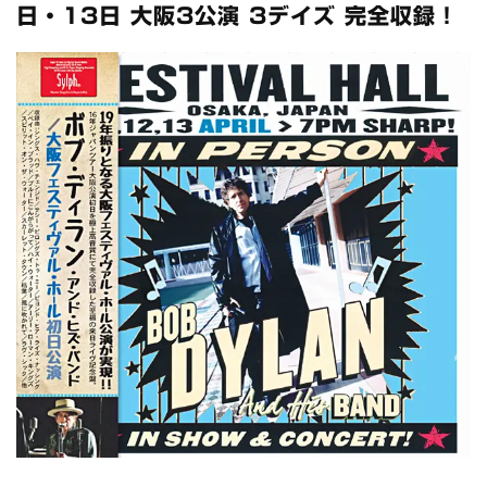
スコーピオンズ / 2024年6月15日 リスボン公演 FHD 完全収録！
日・13日 大阪3公演 3デイズ 完全収録！
*NEW RELEASE (最新約3ヶ月)
2024.6.20
マネスキン / 2024年6月9日 ドイツ ROCK AM RING 公演 FHD 完
全収録！
*NEW RELEASE (最新約3ヶ月)
2024.6.9
リアム・ギャラガー / 2024年6月1日 英国シェフィールド公演 完
全収録！
*NEW RELEASE (最新約3ヶ月)
2024.6.9
メガデス / 2023年8月4日 ドイツ W.O.A. 公演 FHD 完全収録！
*NEW RELEASE (最新約3ヶ月)
2024.6.9
ユーライア・ヒープ / 2023年8月3日 ドイツ W.O.A. 公演 FHD 完
全収録！
*NEW RELEASE (最新約3ヶ月)
2024.6.9
ジャーニー / 1979年5月8+9日 コロラド州 2公演 SBD 完全収録！
*NEW RELEASE (最新約3ヶ月)
2024.11.9
NGHFB / 2024年7月28日 フジロック’24公演 超高音質AI-SBD！
*NEW RELEASE (最新約3ヶ月)
2024.8.24
ウォーニング / 2024年4月22日 英リーズ公演 超高音質
IEM+Aud！
*NEW RELEASE (最新約3ヶ月)
2024.6.24