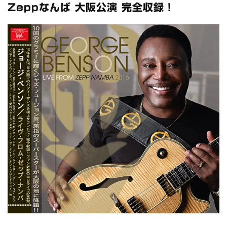
Zeppなんば 大阪公演 完全収録！
リアム・ギャラガー / 2024年6月1日 英国シェフィールド公演 完
全収録！
*NEW RELEASE (最新約3ヶ月)
2024.6.9
メガデス / 2023年8月4日 ドイツ W.O.A. 公演 FHD 完全収録！
*NEW RELEASE (最新約3ヶ月)
2024.6.9
ユーライア・ヒープ / 2023年8月3日 ドイツ W.O.A. 公演 FHD 完
全収録！
*NEW RELEASE (最新約3ヶ月)
2024.6.9
ジャーニー / 1979年5月8+9日 コロラド州 2公演 SBD 完全収録！
*NEW RELEASE (最新約3ヶ月)
2024.11.9
NGHFB / 2024年7月28日 フジロック’24公演 超高音質AI-SBD！
*NEW RELEASE (最新約3ヶ月)
2024.8.24
ウォーニング / 2024年4月22日 英リーズ公演 超高音質
IEM+Aud！
*NEW RELEASE (最新約3ヶ月)
2024.6.24
ビリー・ジョエル / 2024年3月24日 100Aniv. 米M.S.G公演 完全
収録！
*NEW RELEASE (最新約3ヶ月)
2024.6.24
リアム・ギャラガー / 2024年6月3日 カーディフ公演 IEM/AUD 完