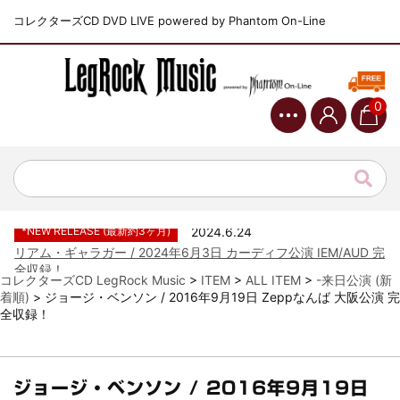
コレクターズCD DVD LIVE powered by Phantom On-Line
*NEW RELEASE (最新約3ヶ月)
2024.6.9
ジャーニー / 1979年5月8+9日 コロラド州 2公演 SBD 完全収録！
*NEW RELEASE (最新約3ヶ月)
2024.11.9
NGHFB / 2024年7月28日 フジロック’24公演 超高音質AI-SBD！
0
*NEW RELEASE (最新約3ヶ月)
2024.8.24
ウォーニング / 2024年4月22日 英リーズ公演 超高音質
IEM+Aud！
*NEW RELEASE (最新約3ヶ月)
2024.6.24
ビリー・ジョエル / 2024年3月24日 100Aniv. 米M.S.G公演 完全
収録！
*NEW RELEASE (最新約3ヶ月)
2024.6.24
リアム・ギャラガー / 2024年6月3日 カーディフ公演 IEM/AUD 完
全収録！
コレクターズCD LegRock Music
>
ITEM
>
ALL ITEM
>
-来日公演 (新
*NEW RELEASE (最新約3ヶ月)
2024.6.24
着順)
>
ジョージ・ベンソン / 2016年9月19日 Zeppなんば 大阪公演 完
スコーピオンズ / 2024年6月15日 リスボン公演 FHD 完全収録！
全収録！
*NEW RELEASE (最新約3ヶ月)
2024.6.20
マネスキン / 2024年6月9日 ドイツ ROCK AM RING 公演 FHD 完
全収録！
ジョージ・ベンソン / 2016年9月19日
*NEW RELEASE (最新約3ヶ月)
2024.6.9