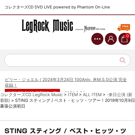
コレクターズCD DVD LIVE powered by Phantom On-Line
*NEW RELEASE (最新約3ヶ月)
2024.6.9
ジャーニー / 1979年5月8+9日 コロラド州 2公演 SBD 完全収録！
0
*NEW RELEASE (最新約3ヶ月)
2024.11.9
NGHFB / 2024年7月28日 フジロック’24公演 超高音質AI-SBD！
*NEW RELEASE (最新約3ヶ月)
2024.8.24
ウォーニング / 2024年4月22日 英リーズ公演 超高音質
IEM+Aud！
*NEW RELEASE (最新約3ヶ月)
2024.6.24
ビリー・ジョエル / 2024年3月24日 100Aniv. 米M.S.G公演 完全
収録！
*NEW RELEASE (最新約3ヶ月)
2024.6.24
コレクターズCD LegRock Music
>
ITEM
>
ALL ITEM
>
-来日公演 (新
リアム・ギャラガー / 2024年6月3日 カーディフ公演 IEM/AUD 完
着順)
>
STING スティング / ベスト・ヒッツ・ツアー！2019年10月9日
全収録！
幕張公演初日
*NEW RELEASE (最新約3ヶ月)
2024.6.24
スコーピオンズ / 2024年6月15日 リスボン公演 FHD 完全収録！
*NEW RELEASE (最新約3ヶ月)
2024.6.20
STING スティング / ベスト・ヒッツ・ツ