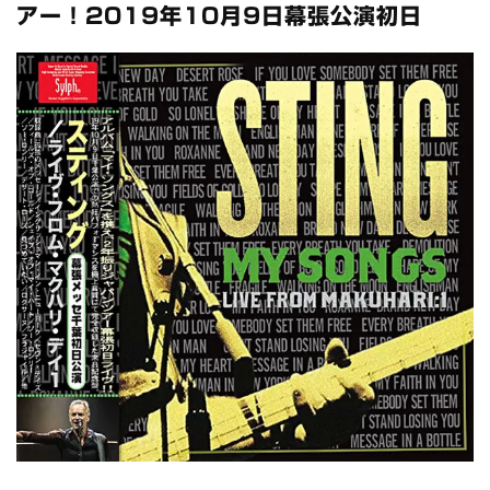
マネスキン / 2024年6月9日 ドイツ ROCK AM RING 公演 FHD 完
アー！2019年10月9日幕張公演初日
全収録！
*NEW RELEASE (最新約3ヶ月)
2024.6.9
リアム・ギャラガー / 2024年6月1日 英国シェフィールド公演 完
全収録！
*NEW RELEASE (最新約3ヶ月)
2024.6.9
メガデス / 2023年8月4日 ドイツ W.O.A. 公演 FHD 完全収録！
*NEW RELEASE (最新約3ヶ月)
2024.6.9
ユーライア・ヒープ / 2023年8月3日 ドイツ W.O.A. 公演 FHD 完
全収録！
*NEW RELEASE (最新約3ヶ月)
2024.6.9
ジャーニー / 1979年5月8+9日 コロラド州 2公演 SBD 完全収録！
*NEW RELEASE (最新約3ヶ月)
2024.11.9
NGHFB / 2024年7月28日 フジロック’24公演 超高音質AI-SBD！
*NEW RELEASE (最新約3ヶ月)
2024.8.24
ウォーニング / 2024年4月22日 英リーズ公演 超高音質
IEM+Aud！
*NEW RELEASE (最新約3ヶ月)
2024.6.24
ビリー・ジョエル / 2024年3月24日 100Aniv. 米M.S.G公演 完全
収録！