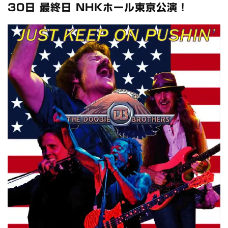
全収録！
30日 最終日 NHKホール東京公演！
*NEW RELEASE (最新約3ヶ月)
2024.6.24
スコーピオンズ / 2024年6月15日 リスボン公演 FHD 完全収録！
*NEW RELEASE (最新約3ヶ月)
2024.6.20
マネスキン / 2024年6月9日 ドイツ ROCK AM RING 公演 FHD 完
全収録！
*NEW RELEASE (最新約3ヶ月)
2024.6.9
リアム・ギャラガー / 2024年6月1日 英国シェフィールド公演 完
全収録！
*NEW RELEASE (最新約3ヶ月)
2024.6.9
メガデス / 2023年8月4日 ドイツ W.O.A. 公演 FHD 完全収録！
*NEW RELEASE (最新約3ヶ月)
2024.6.9
ユーライア・ヒープ / 2023年8月3日 ドイツ W.O.A. 公演 FHD 完
全収録！
*NEW RELEASE (最新約3ヶ月)
2024.6.9
ジャーニー / 1979年5月8+9日 コロラド州 2公演 SBD 完全収録！
*NEW RELEASE (最新約3ヶ月)
2024.11.9
NGHFB / 2024年7月28日 フジロック’24公演 超高音質AI-SBD！
*NEW RELEASE (最新約3ヶ月)
2024.8.24