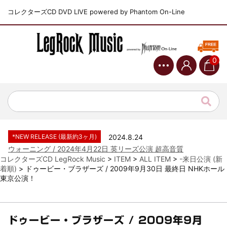
コレクターズCD DVD LIVE powered by Phantom On-Line
0
*NEW RELEASE (最新約3ヶ月)
2024.6.9
ジャーニー / 1979年5月8+9日 コロラド州 2公演 SBD 完全収録！
*NEW RELEASE (最新約3ヶ月)
2024.11.9
NGHFB / 2024年7月28日 フジロック’24公演 超高音質AI-SBD！
*NEW RELEASE (最新約3ヶ月)
2024.8.24
ウォーニング / 2024年4月22日 英リーズ公演 超高音質
IEM+Aud！
コレクターズCD LegRock Music
>
ITEM
>
ALL ITEM
>
-来日公演 (新
着順)
>
ドゥービー・ブラザーズ / 2009年9月30日 最終日 NHKホール
*NEW RELEASE (最新約3ヶ月)
2024.6.24
東京公演！
ビリー・ジョエル / 2024年3月24日 100Aniv. 米M.S.G公演 完全
収録！
*NEW RELEASE (最新約3ヶ月)
2024.6.24
リアム・ギャラガー / 2024年6月3日 カーディフ公演 IEM/AUD 完
ドゥービー・ブラザーズ / 2009年9月