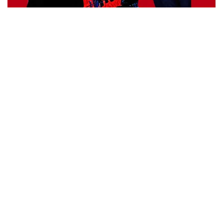
ウォーニング / 2024年4月22日 英リーズ公演 超高音質
IEM+Aud！
*NEW RELEASE (最新約3ヶ月)
2024.6.24
ビリー・ジョエル / 2024年3月24日 100Aniv. 米M.S.G公演 完全
収録！
*NEW RELEASE (最新約3ヶ月)
2024.6.24
リアム・ギャラガー / 2024年6月3日 カーディフ公演 IEM/AUD 完
全収録！
*NEW RELEASE (最新約3ヶ月)
2024.6.24
スコーピオンズ / 2024年6月15日 リスボン公演 FHD 完全収録！
*NEW RELEASE (最新約3ヶ月)
2024.6.20
マネスキン / 2024年6月9日 ドイツ ROCK AM RING 公演 FHD 完
全収録！
*NEW RELEASE (最新約3ヶ月)
2024.6.9
リアム・ギャラガー / 2024年6月1日 英国シェフィールド公演 完
全収録！
*NEW RELEASE (最新約3ヶ月)
2024.6.9
メガデス / 2023年8月4日 ドイツ W.O.A. 公演 FHD 完全収録！
*NEW RELEASE (最新約3ヶ月)
2024.6.9
ユーライア・ヒープ / 2023年8月3日 ドイツ W.O.A. 公演 FHD 完