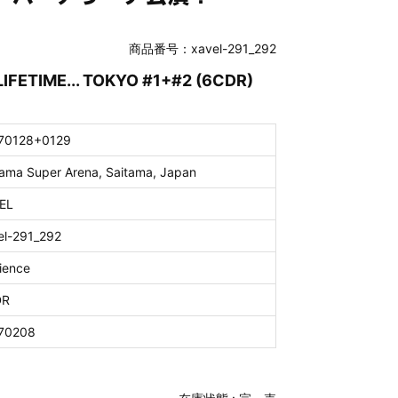
商品番号：xavel-291_292
LIFETIME... TOKYO #1+#2 (6CDR)
70128+0129
tama Super Arena, Saitama, Japan
EL
el-291_292
ience
DR
70208