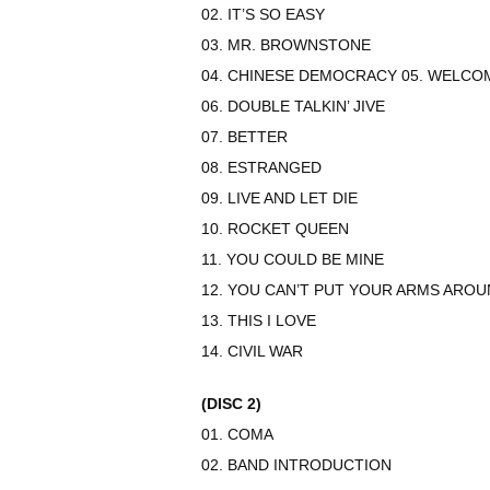
02. IT’S SO EASY
03. MR. BROWNSTONE
04. CHINESE DEMOCRACY 05. WELCO
06. DOUBLE TALKIN’ JIVE
07. BETTER
08. ESTRANGED
09. LIVE AND LET DIE
10. ROCKET QUEEN
11. YOU COULD BE MINE
12. YOU CAN’T PUT YOUR ARMS AROU
13. THIS I LOVE
14. CIVIL WAR
(DISC 2)
01. COMA
02. BAND INTRODUCTION