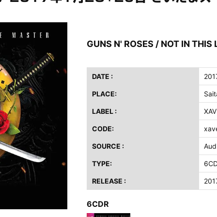
ス / 2023年8月4日 ドイツ W.O.A. 公演 FHD 完全収録！
イア・ヒープ / 2023年8月3日 ドイツ W.O.A. 公演 FHD 完全収録！
ニー / 1979年5月8+9日 コロラド州 2公演 SBD 完全収録！
GUNS N' ROSES / NOT IN THIS 
FB / 2024年7月28日 フジロック’24公演 超高音質AI-SBD！
ーニング / 2024年4月22日 英リーズ公演 超高音質IEM+Aud！
DATE :
201
ー・ジョエル / 2024年3月24日 100Aniv. 米M.S.G公演 完全収録！
PLACE:
Sai
/ 2024年6月3日 カーディフ公演 IEM/AUD 完全収録！
LABEL :
XAV
ーピオンズ / 2024年6月15日 リスボン公演 FHD 完全収録！
スキン / 2024年6月9日 ドイツ ROCK AM RING 公演 FHD 完全収録！
CODE:
xav
・ギャラガー / 2024年6月1日 英国シェフィールド公演 完全収録！
SOURCE :
Aud
ス / 2023年8月4日 ドイツ W.O.A. 公演 FHD 完全収録！
TYPE:
6C
イア・ヒープ / 2023年8月3日 ドイツ W.O.A. 公演 FHD 完全収録！
ニー / 1979年5月8+9日 コロラド州 2公演 SBD 完全収録！
RELEASE :
201
6CDR