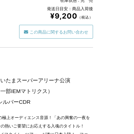
在庫状態 :
完 売
発送日目安：商品入荷後
¥9,200
（税込）
この商品に関するお問い合わせ
/29さいたまスーパーアリーナ公演
一部IEMマトリクス）
シルバーCDR
の極上オーディエンス音源！「あの興奮の一夜を
ンの熱いご要望にお応えする入魂のタイトル！