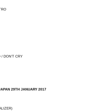
UTRO
 / DON’T CRY
JAPAN 29TH JANUARY 2017
ALIZER)