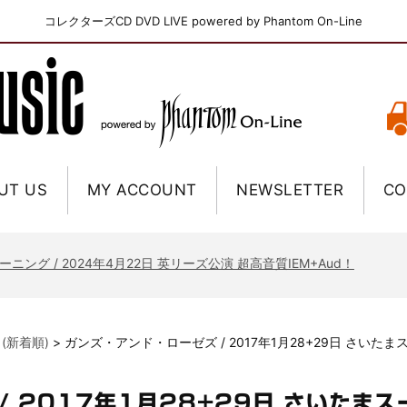
コレクターズCD DVD LIVE powered by Phantom On-Line
UT US
MY ACCOUNT
NEWSLETTER
CO
ニー / 1979年5月8+9日 コロラド州 2公演 SBD 完全収録！
FB / 2024年7月28日 フジロック’24公演 超高音質AI-SBD！
ーニング / 2024年4月22日 英リーズ公演 超高音質IEM+Aud！
ー・ジョエル / 2024年3月24日 100Aniv. 米M.S.G公演 完全収録！
/ 2024年6月3日 カーディフ公演 IEM/AUD 完全収録！
 (新着順)
>
ガンズ・アンド・ローゼズ / 2017年1月28+29日 さいた
ーピオンズ / 2024年6月15日 リスボン公演 FHD 完全収録！
スキン / 2024年6月9日 ドイツ ROCK AM RING 公演 FHD 完全収録！
/ 2017年1月28+29日 さいたま
・ギャラガー / 2024年6月1日 英国シェフィールド公演 完全収録！