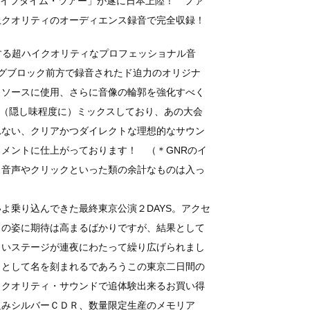
・ライフタイム・ツアー」が遂に日本上陸！ ファ
上クオリティのオーディエンス録音で完全収録！
けする超ハイクオリティなプロフェッショナル音
ングブロック前方で録音されたド迫力のオリジナ
・ソースに使用、さらに音像の輪郭を強化すべく
に（隠し味程度に）ミックスしており、あの大会
れない、クリアかつダイレクトな理想的なサウン
メントに仕上がっております！ （＊GNRのイ
ク音声やクリックといった類の余計なものは入っ
よ乗り込んできた最終東京公演２DAYS。アクセ
ドの姿に期待は高まるばかりですが、結果として
しいステージが連夜にわたって繰り広げられまし
」として名を刻まれるであろうこの東京二日間の
イクオリティ・サウンドで追体験出来るお買い得
組みシルバーＣＤＲ、数量限定生産のメモリア