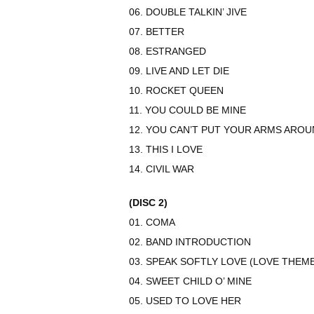
06. DOUBLE TALKIN’ JIVE
07. BETTER
08. ESTRANGED
09. LIVE AND LET DIE
10. ROCKET QUEEN
11. YOU COULD BE MINE
12. YOU CAN’T PUT YOUR ARMS AROU
13. THIS I LOVE
14. CIVIL WAR
(DISC 2)
01. COMA
02. BAND INTRODUCTION
03. SPEAK SOFTLY LOVE (LOVE THE
04. SWEET CHILD O’ MINE
05. USED TO LOVE HER