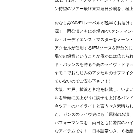
2017年1月、「ノット・イン・ディス
ン待望のツアー最終東京連日公演を、極
おなじみXAVELレーベルが逸早くお届
源！ 両公演ともに会場VIPスタンディ
ル・オーディエンス・マスターをメーン
アクセルが使用するIEMソースを部分的
場での録音ということが俄かには信じら
ド・バランスを誇る至高のライヴ・ドキュ
ヤモニでおなじみのアクセルのオフマイ
ていないのでご安心下さい！）
大阪、神戸、横浜と各地を転戦し、いよい
ルを筆頭に尻上がりに調子を上げるバン
今ツアーのハイライトと言うべき素晴ら
た。ガンズのライヴ史にも「屈指の名演
パフォーマンスを、両日ともに驚愕のハ
なアイテムです！ 日本語帯つき、６枚