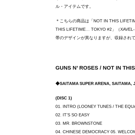
ル・アイテムです。
＊こちらの商品は「NOT IN THIS LIFETIM
THIS LIFETIME… TOKYO #2」（
帯のデザインが異なりますが、収録され
GUNS N’ ROSES / NOT IN THI
◆SAITAMA SUPER ARENA, SAITAMA, 
(DISC 1)
01. INTRO (LOONEY TUNES / THE EQU
02. IT’S SO EASY
03. MR. BROWNSTONE
04. CHINESE DEMOCRACY 05. WELCO