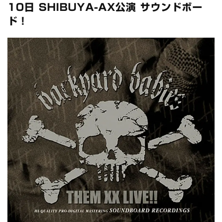
全収録！
10日 SHIBUYA-AX公演 サウンドボー
*NEW RELEASE (最新約3ヶ月)
2024.6.24
ド！
スコーピオンズ / 2024年6月15日 リスボン公演 FHD 完全収録！
*NEW RELEASE (最新約3ヶ月)
2024.6.20
マネスキン / 2024年6月9日 ドイツ ROCK AM RING 公演 FHD 完
全収録！
*NEW RELEASE (最新約3ヶ月)
2024.6.9
リアム・ギャラガー / 2024年6月1日 英国シェフィールド公演 完
全収録！
*NEW RELEASE (最新約3ヶ月)
2024.6.9
メガデス / 2023年8月4日 ドイツ W.O.A. 公演 FHD 完全収録！
*NEW RELEASE (最新約3ヶ月)
2024.6.9
ユーライア・ヒープ / 2023年8月3日 ドイツ W.O.A. 公演 FHD 完
全収録！
*NEW RELEASE (最新約3ヶ月)
2024.6.9
ジャーニー / 1979年5月8+9日 コロラド州 2公演 SBD 完全収録！
*NEW RELEASE (最新約3ヶ月)
2024.11.9
NGHFB / 2024年7月28日 フジロック’24公演 超高音質AI-SBD！
*NEW RELEASE (最新約3ヶ月)
2024.8.24