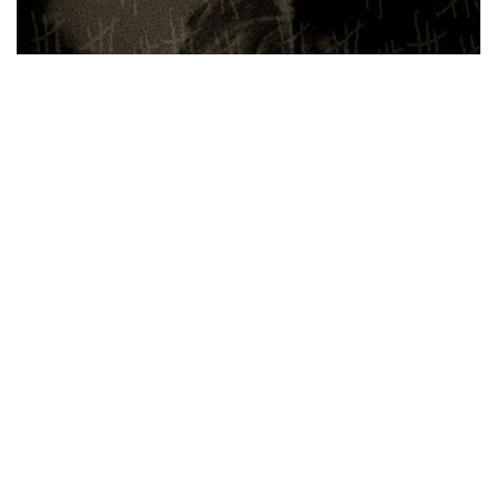
ウォーニング / 2024年4月22日 英リーズ公演 超高音質
IEM+Aud！
*NEW RELEASE (最新約3ヶ月)
2024.6.24
ビリー・ジョエル / 2024年3月24日 100Aniv. 米M.S.G公演 完全
収録！
*NEW RELEASE (最新約3ヶ月)
2024.6.24
リアム・ギャラガー / 2024年6月3日 カーディフ公演 IEM/AUD 完
全収録！
*NEW RELEASE (最新約3ヶ月)
2024.6.24
スコーピオンズ / 2024年6月15日 リスボン公演 FHD 完全収録！
*NEW RELEASE (最新約3ヶ月)
2024.6.20
マネスキン / 2024年6月9日 ドイツ ROCK AM RING 公演 FHD 完
全収録！
*NEW RELEASE (最新約3ヶ月)
2024.6.9
リアム・ギャラガー / 2024年6月1日 英国シェフィールド公演 完
全収録！
*NEW RELEASE (最新約3ヶ月)
2024.6.9
メガデス / 2023年8月4日 ドイツ W.O.A. 公演 FHD 完全収録！
*NEW RELEASE (最新約3ヶ月)
2024.6.9
ユーライア・ヒープ / 2023年8月3日 ドイツ W.O.A. 公演 FHD 完