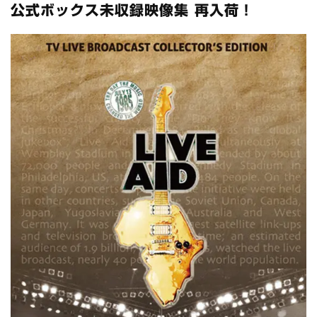
公式ボックス未収録映像集 再入荷！
スコーピオンズ / 2024年6月15日 リスボン公演 FHD 完全収録！
*NEW RELEASE (最新約3ヶ月)
2024.6.20
マネスキン / 2024年6月9日 ドイツ ROCK AM RING 公演 FHD 完
全収録！
*NEW RELEASE (最新約3ヶ月)
2024.6.9
リアム・ギャラガー / 2024年6月1日 英国シェフィールド公演 完
全収録！
*NEW RELEASE (最新約3ヶ月)
2024.6.9
メガデス / 2023年8月4日 ドイツ W.O.A. 公演 FHD 完全収録！
*NEW RELEASE (最新約3ヶ月)
2024.6.9
ユーライア・ヒープ / 2023年8月3日 ドイツ W.O.A. 公演 FHD 完
全収録！
*NEW RELEASE (最新約3ヶ月)
2024.6.9
ジャーニー / 1979年5月8+9日 コロラド州 2公演 SBD 完全収録！
*NEW RELEASE (最新約3ヶ月)
2024.11.9
NGHFB / 2024年7月28日 フジロック’24公演 超高音質AI-SBD！
*NEW RELEASE (最新約3ヶ月)
2024.8.24
ウォーニング / 2024年4月22日 英リーズ公演 超高音質
IEM+Aud！