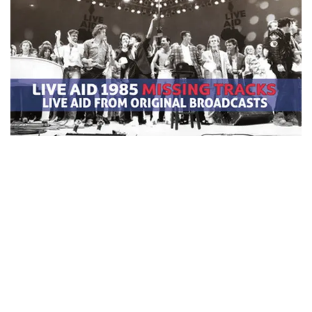
*NEW RELEASE (最新約3ヶ月)
2024.6.24
ビリー・ジョエル / 2024年3月24日 100Aniv. 米M.S.G公演 完全
収録！
*NEW RELEASE (最新約3ヶ月)
2024.6.24
リアム・ギャラガー / 2024年6月3日 カーディフ公演 IEM/AUD 完
全収録！
*NEW RELEASE (最新約3ヶ月)
2024.6.24
スコーピオンズ / 2024年6月15日 リスボン公演 FHD 完全収録！
*NEW RELEASE (最新約3ヶ月)
2024.6.20
マネスキン / 2024年6月9日 ドイツ ROCK AM RING 公演 FHD 完
全収録！
*NEW RELEASE (最新約3ヶ月)
2024.6.9
リアム・ギャラガー / 2024年6月1日 英国シェフィールド公演 完
全収録！
*NEW RELEASE (最新約3ヶ月)
2024.6.9
メガデス / 2023年8月4日 ドイツ W.O.A. 公演 FHD 完全収録！
*NEW RELEASE (最新約3ヶ月)
2024.6.9
ユーライア・ヒープ / 2023年8月3日 ドイツ W.O.A. 公演 FHD 完
全収録！