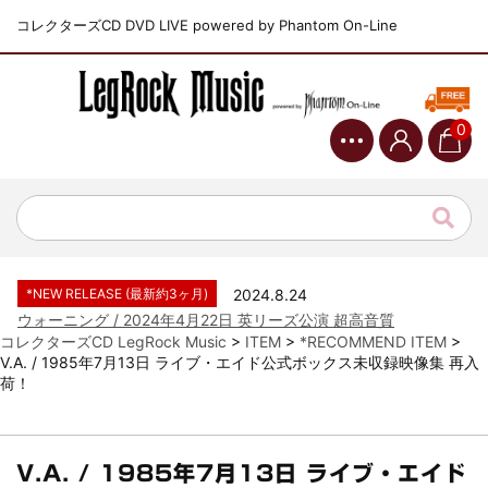
コレクターズCD DVD LIVE powered by Phantom On-Line
0
*NEW RELEASE (最新約3ヶ月)
2024.6.9
ジャーニー / 1979年5月8+9日 コロラド州 2公演 SBD 完全収録！
*NEW RELEASE (最新約3ヶ月)
2024.11.9
NGHFB / 2024年7月28日 フジロック’24公演 超高音質AI-SBD！
*NEW RELEASE (最新約3ヶ月)
2024.8.24
ウォーニング / 2024年4月22日 英リーズ公演 超高音質
IEM+Aud！
*NEW RELEASE (最新約3ヶ月)
2024.6.24
コレクターズCD LegRock Music
>
ITEM
>
*RECOMMEND ITEM
>
V.A. / 1985年7月13日 ライブ・エイド公式ボックス未収録映像集 再入
ビリー・ジョエル / 2024年3月24日 100Aniv. 米M.S.G公演 完全
荷！
収録！
*NEW RELEASE (最新約3ヶ月)
2024.6.24
リアム・ギャラガー / 2024年6月3日 カーディフ公演 IEM/AUD 完
全収録！
V.A. / 1985年7月13日 ライブ・エイド
*NEW RELEASE (最新約3ヶ月)
2024.6.24