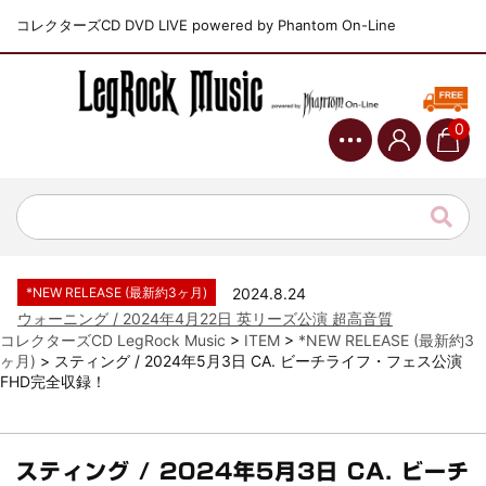
コレクターズCD DVD LIVE powered by Phantom On-Line
0
*NEW RELEASE (最新約3ヶ月)
2024.6.9
ジャーニー / 1979年5月8+9日 コロラド州 2公演 SBD 完全収録！
*NEW RELEASE (最新約3ヶ月)
2024.11.9
NGHFB / 2024年7月28日 フジロック’24公演 超高音質AI-SBD！
*NEW RELEASE (最新約3ヶ月)
2024.8.24
ウォーニング / 2024年4月22日 英リーズ公演 超高音質
IEM+Aud！
コレクターズCD LegRock Music
>
ITEM
>
*NEW RELEASE (最新約3
ヶ月)
>
スティング / 2024年5月3日 CA. ビーチライフ・フェス公演
*NEW RELEASE (最新約3ヶ月)
2024.6.24
FHD完全収録！
ビリー・ジョエル / 2024年3月24日 100Aniv. 米M.S.G公演 完全
収録！
*NEW RELEASE (最新約3ヶ月)
2024.6.24
リアム・ギャラガー / 2024年6月3日 カーディフ公演 IEM/AUD 完
スティング / 2024年5月3日 CA. ビーチ