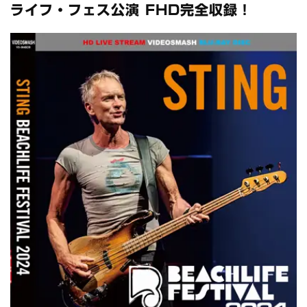
全収録！
ライフ・フェス公演 FHD完全収録！
*NEW RELEASE (最新約3ヶ月)
2024.6.24
スコーピオンズ / 2024年6月15日 リスボン公演 FHD 完全収録！
*NEW RELEASE (最新約3ヶ月)
2024.6.20
マネスキン / 2024年6月9日 ドイツ ROCK AM RING 公演 FHD 完
全収録！
*NEW RELEASE (最新約3ヶ月)
2024.6.9
リアム・ギャラガー / 2024年6月1日 英国シェフィールド公演 完
全収録！
*NEW RELEASE (最新約3ヶ月)
2024.6.9
メガデス / 2023年8月4日 ドイツ W.O.A. 公演 FHD 完全収録！
*NEW RELEASE (最新約3ヶ月)
2024.6.9
ユーライア・ヒープ / 2023年8月3日 ドイツ W.O.A. 公演 FHD 完
全収録！
*NEW RELEASE (最新約3ヶ月)
2024.6.9
ジャーニー / 1979年5月8+9日 コロラド州 2公演 SBD 完全収録！
*NEW RELEASE (最新約3ヶ月)
2024.11.9
NGHFB / 2024年7月28日 フジロック’24公演 超高音質AI-SBD！
*NEW RELEASE (最新約3ヶ月)
2024.8.24