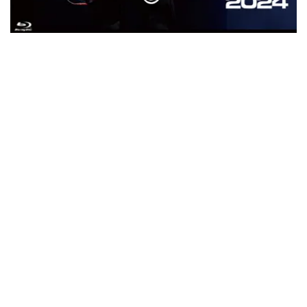
ウォーニング / 2024年4月22日 英リーズ公演 超高音質
IEM+Aud！
*NEW RELEASE (最新約3ヶ月)
2024.6.24
ビリー・ジョエル / 2024年3月24日 100Aniv. 米M.S.G公演 完全
収録！
*NEW RELEASE (最新約3ヶ月)
2024.6.24
リアム・ギャラガー / 2024年6月3日 カーディフ公演 IEM/AUD 完
全収録！
*NEW RELEASE (最新約3ヶ月)
2024.6.24
スコーピオンズ / 2024年6月15日 リスボン公演 FHD 完全収録！
*NEW RELEASE (最新約3ヶ月)
2024.6.20
マネスキン / 2024年6月9日 ドイツ ROCK AM RING 公演 FHD 完
全収録！
*NEW RELEASE (最新約3ヶ月)
2024.6.9
リアム・ギャラガー / 2024年6月1日 英国シェフィールド公演 完
全収録！
*NEW RELEASE (最新約3ヶ月)
2024.6.9
メガデス / 2023年8月4日 ドイツ W.O.A. 公演 FHD 完全収録！
*NEW RELEASE (最新約3ヶ月)
2024.6.9
ユーライア・ヒープ / 2023年8月3日 ドイツ W.O.A. 公演 FHD 完