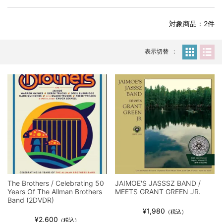
全収録！
*NEW RELEASE (最新約3ヶ月)
2024.6.24
対象商品：2件
スコーピオンズ / 2024年6月15日 リスボン公演 FHD 完全収録！
*NEW RELEASE (最新約3ヶ月)
2024.6.20
マネスキン / 2024年6月9日 ドイツ ROCK AM RING 公演 FHD 完
表示切替
全収録！
*NEW RELEASE (最新約3ヶ月)
2024.6.9
リアム・ギャラガー / 2024年6月1日 英国シェフィールド公演 完
全収録！
*NEW RELEASE (最新約3ヶ月)
2024.6.9
メガデス / 2023年8月4日 ドイツ W.O.A. 公演 FHD 完全収録！
*NEW RELEASE (最新約3ヶ月)
2024.6.9
ユーライア・ヒープ / 2023年8月3日 ドイツ W.O.A. 公演 FHD 完
全収録！
*NEW RELEASE (最新約3ヶ月)
2024.6.9
ジャーニー / 1979年5月8+9日 コロラド州 2公演 SBD 完全収録！
The Brothers / Celebrating 50
JAIMOE'S JASSSZ BAND /
*NEW RELEASE (最新約3ヶ月)
2024.11.9
Years Of The Allman Brothers
MEETS GRANT GREEN JR.
NGHFB / 2024年7月28日 フジロック’24公演 超高音質AI-SBD！
Band (2DVDR)
¥1,980
*NEW RELEASE (最新約3ヶ月)
2024.8.24
（税込）
¥2,600
（税込）