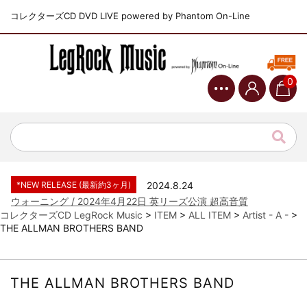
コレクターズCD DVD LIVE powered by Phantom On-Line
0
*NEW RELEASE (最新約3ヶ月)
2024.6.9
ジャーニー / 1979年5月8+9日 コロラド州 2公演 SBD 完全収録！
*NEW RELEASE (最新約3ヶ月)
2024.11.9
NGHFB / 2024年7月28日 フジロック’24公演 超高音質AI-SBD！
*NEW RELEASE (最新約3ヶ月)
2024.8.24
ウォーニング / 2024年4月22日 英リーズ公演 超高音質
IEM+Aud！
コレクターズCD LegRock Music
>
ITEM
>
ALL ITEM
>
Artist - A -
>
THE ALLMAN BROTHERS BAND
*NEW RELEASE (最新約3ヶ月)
2024.6.24
ビリー・ジョエル / 2024年3月24日 100Aniv. 米M.S.G公演 完全
収録！
*NEW RELEASE (最新約3ヶ月)
2024.6.24
THE ALLMAN BROTHERS BAND
リアム・ギャラガー / 2024年6月3日 カーディフ公演 IEM/AUD 完