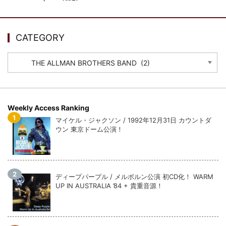
ウォーニング / 2024年4月22日 英リーズ公演 超高音質
IEM+Aud！
*NEW RELEASE (最新約3ヶ月)
2024.6.24
ビリー・ジョエル / 2024年3月24日 100Aniv. 米M.S.G公演 完全
CATEGORY
収録！
CATEGORY
*NEW RELEASE (最新約3ヶ月)
2024.6.24
リアム・ギャラガー / 2024年6月3日 カーディフ公演 IEM/AUD 完
全収録！
*NEW RELEASE (最新約3ヶ月)
2024.6.24
スコーピオンズ / 2024年6月15日 リスボン公演 FHD 完全収録！
Weekly Access Ranking
*NEW RELEASE (最新約3ヶ月)
2024.6.20
マイケル・ジャクソン / 1992年12月31日 カウントダ
マネスキン / 2024年6月9日 ドイツ ROCK AM RING 公演 FHD 完
ウン 東京ドーム公演！
全収録！
*NEW RELEASE (最新約3ヶ月)
2024.6.9
リアム・ギャラガー / 2024年6月1日 英国シェフィールド公演 完
全収録！
ディープパープル / メルボルン公演 初CD化！ WARM
*NEW RELEASE (最新約3ヶ月)
2024.6.9
UP IN AUSTRALIA ’84 + 貴重音源！
メガデス / 2023年8月4日 ドイツ W.O.A. 公演 FHD 完全収録！
*NEW RELEASE (最新約3ヶ月)
2024.6.9
ユーライア・ヒープ / 2023年8月3日 ドイツ W.O.A. 公演 FHD 完