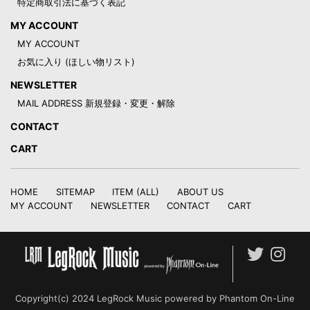
特定商取引法に基づく表記
MY ACCOUNT
MY ACCOUNT
お気に入り (ほしい物リスト)
NEWSLETTER
MAIL ADDRESS 新規登録・変更・解除
CONTACT
CART
HOME
SITEMAP
ITEM (ALL)
ABOUT US
MY ACCOUNT
NEWSLETTER
CONTACT
CART
Copyright(c) 2024 LegRock Music powered by Phantom On-Line