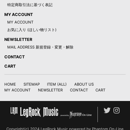
特定商取引法に基づく表記
MY ACCOUNT
MY ACCOUNT
お気に入り (ほしい物リスト)
NEWSLETTER
MAIL ADDRESS 新規登録・変更・解除
CONTACT
CART
HOME
SITEMAP
ITEM (ALL)
ABOUT US
MY ACCOUNT
NEWSLETTER
CONTACT
CART
Copyright(c) 2024 LegRock Music powered by Phantom On-Line