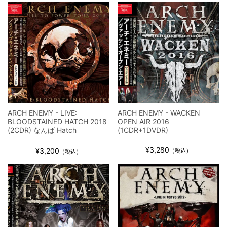
ウォーニング / 2024年4月22日 英リーズ公演 超高音質
IEM+Aud！
*NEW RELEASE (最新約3ヶ月)
2024.6.24
ビリー・ジョエル / 2024年3月24日 100Aniv. 米M.S.G公演 完全
収録！
*NEW RELEASE (最新約3ヶ月)
2024.6.24
リアム・ギャラガー / 2024年6月3日 カーディフ公演 IEM/AUD 完
全収録！
*NEW RELEASE (最新約3ヶ月)
2024.6.24
スコーピオンズ / 2024年6月15日 リスボン公演 FHD 完全収録！
ARCH ENEMY - LIVE:
ARCH ENEMY - WACKEN
*NEW RELEASE (最新約3ヶ月)
2024.6.20
BLOODSTAINED HATCH 2018
OPEN AIR 2016
マネスキン / 2024年6月9日 ドイツ ROCK AM RING 公演 FHD 完
(2CDR) なんば Hatch
(1CDR+1DVDR)
全収録！
¥3,280
¥3,200
（税込）
*NEW RELEASE (最新約3ヶ月)
2024.6.9
（税込）
リアム・ギャラガー / 2024年6月1日 英国シェフィールド公演 完
全収録！
*NEW RELEASE (最新約3ヶ月)
2024.6.9
メガデス / 2023年8月4日 ドイツ W.O.A. 公演 FHD 完全収録！
*NEW RELEASE (最新約3ヶ月)
2024.6.9
ユーライア・ヒープ / 2023年8月3日 ドイツ W.O.A. 公演 FHD 完