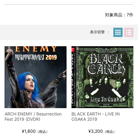
全収録！
*NEW RELEASE (最新約3ヶ月)
2024.6.24
対象商品：7件
スコーピオンズ / 2024年6月15日 リスボン公演 FHD 完全収録！
*NEW RELEASE (最新約3ヶ月)
2024.6.20
マネスキン / 2024年6月9日 ドイツ ROCK AM RING 公演 FHD 完
表示切替
全収録！
*NEW RELEASE (最新約3ヶ月)
2024.6.9
リアム・ギャラガー / 2024年6月1日 英国シェフィールド公演 完
全収録！
*NEW RELEASE (最新約3ヶ月)
2024.6.9
メガデス / 2023年8月4日 ドイツ W.O.A. 公演 FHD 完全収録！
*NEW RELEASE (最新約3ヶ月)
2024.6.9
ユーライア・ヒープ / 2023年8月3日 ドイツ W.O.A. 公演 FHD 完
全収録！
*NEW RELEASE (最新約3ヶ月)
2024.6.9
ジャーニー / 1979年5月8+9日 コロラド州 2公演 SBD 完全収録！
ARCH ENEMY / Resurrection
BLACK EARTH - LIVE IN
*NEW RELEASE (最新約3ヶ月)
2024.11.9
Fest 2019 (DVDR)
OSAKA 2019
NGHFB / 2024年7月28日 フジロック’24公演 超高音質AI-SBD！
¥1,800
¥3,200
*NEW RELEASE (最新約3ヶ月)
2024.8.24
（税込）
（税込）