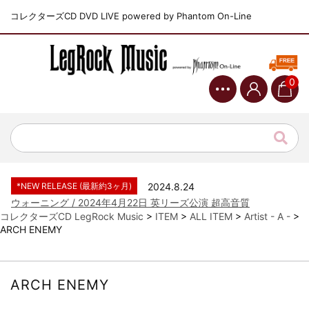
コレクターズCD DVD LIVE powered by Phantom On-Line
0
*NEW RELEASE (最新約3ヶ月)
2024.6.9
ジャーニー / 1979年5月8+9日 コロラド州 2公演 SBD 完全収録！
*NEW RELEASE (最新約3ヶ月)
2024.11.9
NGHFB / 2024年7月28日 フジロック’24公演 超高音質AI-SBD！
*NEW RELEASE (最新約3ヶ月)
2024.8.24
ウォーニング / 2024年4月22日 英リーズ公演 超高音質
IEM+Aud！
コレクターズCD LegRock Music
>
ITEM
>
ALL ITEM
>
Artist - A -
>
ARCH ENEMY
*NEW RELEASE (最新約3ヶ月)
2024.6.24
ビリー・ジョエル / 2024年3月24日 100Aniv. 米M.S.G公演 完全
収録！
*NEW RELEASE (最新約3ヶ月)
2024.6.24
ARCH ENEMY
リアム・ギャラガー / 2024年6月3日 カーディフ公演 IEM/AUD 完