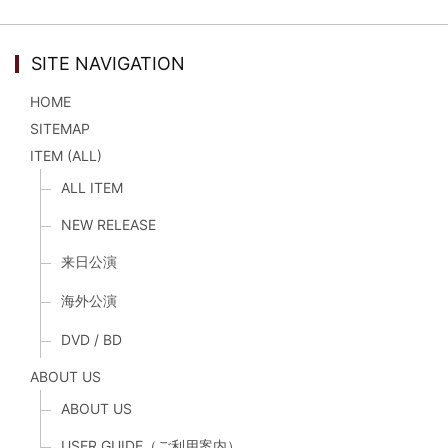
SITE NAVIGATION
HOME
SITEMAP
ITEM (ALL)
ALL ITEM
NEW RELEASE
来日公演
海外公演
DVD / BD
ABOUT US
ABOUT US
USER GUIDE（ご利用案内）