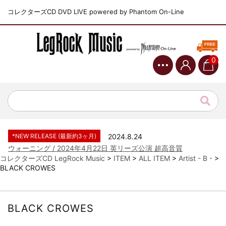
コレクターズCD DVD LIVE powered by Phantom On-Line
0
*NEW RELEASE (最新約3ヶ月)
2024.6.9
ジャーニー / 1979年5月8+9日 コロラド州 2公演 SBD 完全収録！
*NEW RELEASE (最新約3ヶ月)
2024.11.9
NGHFB / 2024年7月28日 フジロック’24公演 超高音質AI-SBD！
*NEW RELEASE (最新約3ヶ月)
2024.8.24
ウォーニング / 2024年4月22日 英リーズ公演 超高音質
IEM+Aud！
コレクターズCD LegRock Music
>
ITEM
>
ALL ITEM
>
Artist - B -
>
BLACK CROWES
*NEW RELEASE (最新約3ヶ月)
2024.6.24
ビリー・ジョエル / 2024年3月24日 100Aniv. 米M.S.G公演 完全
収録！
*NEW RELEASE (最新約3ヶ月)
2024.6.24
BLACK CROWES
リアム・ギャラガー / 2024年6月3日 カーディフ公演 IEM/AUD 完