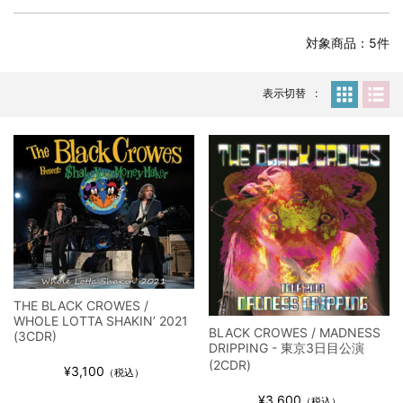
全収録！
*NEW RELEASE (最新約3ヶ月)
2024.6.24
対象商品：5件
スコーピオンズ / 2024年6月15日 リスボン公演 FHD 完全収録！
*NEW RELEASE (最新約3ヶ月)
2024.6.20
マネスキン / 2024年6月9日 ドイツ ROCK AM RING 公演 FHD 完
表示切替
全収録！
*NEW RELEASE (最新約3ヶ月)
2024.6.9
リアム・ギャラガー / 2024年6月1日 英国シェフィールド公演 完
全収録！
*NEW RELEASE (最新約3ヶ月)
2024.6.9
メガデス / 2023年8月4日 ドイツ W.O.A. 公演 FHD 完全収録！
*NEW RELEASE (最新約3ヶ月)
2024.6.9
ユーライア・ヒープ / 2023年8月3日 ドイツ W.O.A. 公演 FHD 完
全収録！
*NEW RELEASE (最新約3ヶ月)
2024.6.9
THE BLACK CROWES /
ジャーニー / 1979年5月8+9日 コロラド州 2公演 SBD 完全収録！
WHOLE LOTTA SHAKIN’ 2021
BLACK CROWES / MADNESS
(3CDR)
*NEW RELEASE (最新約3ヶ月)
2024.11.9
DRIPPING - 東京3日目公演
NGHFB / 2024年7月28日 フジロック’24公演 超高音質AI-SBD！
(2CDR)
¥3,100
（税込）
*NEW RELEASE (最新約3ヶ月)
2024.8.24
¥3,600
（税込）