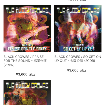
ウォーニング / 2024年4月22日 英リーズ公演 超高音質
IEM+Aud！
*NEW RELEASE (最新約3ヶ月)
2024.6.24
ビリー・ジョエル / 2024年3月24日 100Aniv. 米M.S.G公演 完全
収録！
*NEW RELEASE (最新約3ヶ月)
2024.6.24
リアム・ギャラガー / 2024年6月3日 カーディフ公演 IEM/AUD 完
全収録！
*NEW RELEASE (最新約3ヶ月)
2024.6.24
スコーピオンズ / 2024年6月15日 リスボン公演 FHD 完全収録！
*NEW RELEASE (最新約3ヶ月)
2024.6.20
BLACK CROWES / PRAISE
BLACK CROWES / SO GET ON
マネスキン / 2024年6月9日 ドイツ ROCK AM RING 公演 FHD 完
FOR THE SOUND - 福岡公演
UP OUT - 大阪公演 (2CDR)
全収録！
(2CDR)
¥3,600
*NEW RELEASE (最新約3ヶ月)
2024.6.9
（税込）
¥3,600
（税込）
リアム・ギャラガー / 2024年6月1日 英国シェフィールド公演 完
全収録！
*NEW RELEASE (最新約3ヶ月)
2024.6.9
メガデス / 2023年8月4日 ドイツ W.O.A. 公演 FHD 完全収録！
*NEW RELEASE (最新約3ヶ月)
2024.6.9
ユーライア・ヒープ / 2023年8月3日 ドイツ W.O.A. 公演 FHD 完