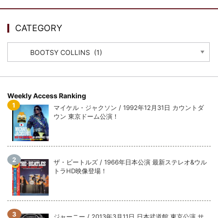
ウォーニング / 2024年4月22日 英リーズ公演 超高音質
IEM+Aud！
*NEW RELEASE (最新約3ヶ月)
2024.6.24
CATEGORY
ビリー・ジョエル / 2024年3月24日 100Aniv. 米M.S.G公演 完全
収録！
CATEGORY
*NEW RELEASE (最新約3ヶ月)
2024.6.24
リアム・ギャラガー / 2024年6月3日 カーディフ公演 IEM/AUD 完
全収録！
*NEW RELEASE (最新約3ヶ月)
2024.6.24
Weekly Access Ranking
スコーピオンズ / 2024年6月15日 リスボン公演 FHD 完全収録！
マイケル・ジャクソン / 1992年12月31日 カウントダ
*NEW RELEASE (最新約3ヶ月)
2024.6.20
ウン 東京ドーム公演！
マネスキン / 2024年6月9日 ドイツ ROCK AM RING 公演 FHD 完
全収録！
*NEW RELEASE (最新約3ヶ月)
2024.6.9
リアム・ギャラガー / 2024年6月1日 英国シェフィールド公演 完
ザ・ビートルズ / 1966年日本公演 最新ステレオ&ウル
全収録！
トラHD映像登場！
*NEW RELEASE (最新約3ヶ月)
2024.6.9
メガデス / 2023年8月4日 ドイツ W.O.A. 公演 FHD 完全収録！
*NEW RELEASE (最新約3ヶ月)
2024.6.9
ユーライア・ヒープ / 2023年8月3日 ドイツ W.O.A. 公演 FHD 完
ジャーニー / 2013年3月11日 日本武道館 東京公演 サ