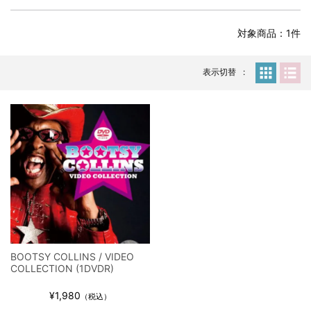
全収録！
*NEW RELEASE (最新約3ヶ月)
2024.6.24
対象商品：1件
スコーピオンズ / 2024年6月15日 リスボン公演 FHD 完全収録！
*NEW RELEASE (最新約3ヶ月)
2024.6.20
マネスキン / 2024年6月9日 ドイツ ROCK AM RING 公演 FHD 完
表示切替
全収録！
*NEW RELEASE (最新約3ヶ月)
2024.6.9
リアム・ギャラガー / 2024年6月1日 英国シェフィールド公演 完
全収録！
*NEW RELEASE (最新約3ヶ月)
2024.6.9
メガデス / 2023年8月4日 ドイツ W.O.A. 公演 FHD 完全収録！
*NEW RELEASE (最新約3ヶ月)
2024.6.9
ユーライア・ヒープ / 2023年8月3日 ドイツ W.O.A. 公演 FHD 完
全収録！
*NEW RELEASE (最新約3ヶ月)
2024.6.9
ジャーニー / 1979年5月8+9日 コロラド州 2公演 SBD 完全収録！
BOOTSY COLLINS / VIDEO
*NEW RELEASE (最新約3ヶ月)
2024.11.9
COLLECTION (1DVDR)
NGHFB / 2024年7月28日 フジロック’24公演 超高音質AI-SBD！
¥1,980
*NEW RELEASE (最新約3ヶ月)
2024.8.24
（税込）