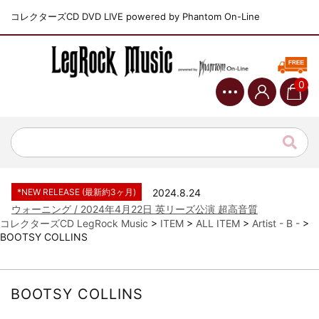
コレクターズCD DVD LIVE powered by Phantom On-Line
0
*NEW RELEASE (最新約3ヶ月)
2024.6.9
ジャーニー / 1979年5月8+9日 コロラド州 2公演 SBD 完全収録！
*NEW RELEASE (最新約3ヶ月)
2024.11.9
NGHFB / 2024年7月28日 フジロック’24公演 超高音質AI-SBD！
*NEW RELEASE (最新約3ヶ月)
2024.8.24
ウォーニング / 2024年4月22日 英リーズ公演 超高音質
IEM+Aud！
コレクターズCD LegRock Music
>
ITEM
>
ALL ITEM
>
Artist - B -
>
BOOTSY COLLINS
*NEW RELEASE (最新約3ヶ月)
2024.6.24
ビリー・ジョエル / 2024年3月24日 100Aniv. 米M.S.G公演 完全
収録！
*NEW RELEASE (最新約3ヶ月)
2024.6.24
BOOTSY COLLINS
リアム・ギャラガー / 2024年6月3日 カーディフ公演 IEM/AUD 完