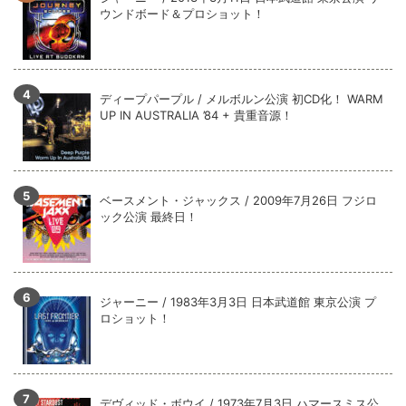
全収録！
ウンドボード＆プロショット！
*NEW RELEASE (最新約3ヶ月)
2024.6.9
ジャーニー / 1979年5月8+9日 コロラド州 2公演 SBD 完全収録！
ディープパープル / メルボルン公演 初CD化！ WARM
UP IN AUSTRALIA ’84 + 貴重音源！
ベースメント・ジャックス / 2009年7月26日 フジロ
ック公演 最終日！
ジャーニー / 1983年3月3日 日本武道館 東京公演 プ
ロショット！
デヴィッド・ボウイ / 1973年7月3日 ハマースミス公