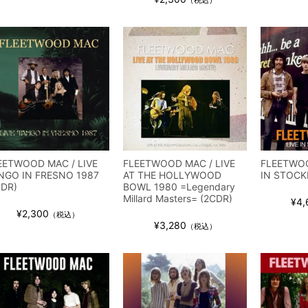
EETWOOD MAC / LIVE
FLEETWOOD MAC / LIVE
FLEETWOO
NGO IN FRESNO 1987
AT THE HOLLYWOOD
IN STOCK
CDR)
BOWL 1980 =Legendary
Millard Masters= (2CDR)
¥4,
¥2,300
（税込）
¥3,280
（税込）