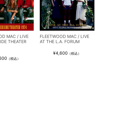
D MAC / LIVE
FLEETWOOD MAC / LIVE
SIDE THEATER
AT THE L.A. FORUM
¥4,600
（税込）
600
（税込）