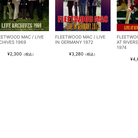
EETWOOD MAC / LIVE
FLEETWOOD MAC / LIVE
FLEETWOO
CHIVES 1969
IN GERMANY 1972
AT RIVER
1974
¥2,300
¥3,280
（税込）
（税込）
¥4,