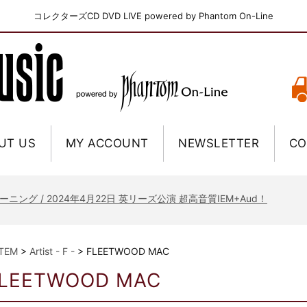
コレクターズCD DVD LIVE powered by Phantom On-Line
UT US
MY ACCOUNT
NEWSLETTER
CO
ニー / 1979年5月8+9日 コロラド州 2公演 SBD 完全収録！
FB / 2024年7月28日 フジロック’24公演 超高音質AI-SBD！
ーニング / 2024年4月22日 英リーズ公演 超高音質IEM+Aud！
ー・ジョエル / 2024年3月24日 100Aniv. 米M.S.G公演 完全収録！
/ 2024年6月3日 カーディフ公演 IEM/AUD 完全収録！
ITEM
>
Artist - F -
>
FLEETWOOD MAC
ーピオンズ / 2024年6月15日 リスボン公演 FHD 完全収録！
LEETWOOD MAC
スキン / 2024年6月9日 ドイツ ROCK AM RING 公演 FHD 完全収録！
・ギャラガー / 2024年6月1日 英国シェフィールド公演 完全収録！