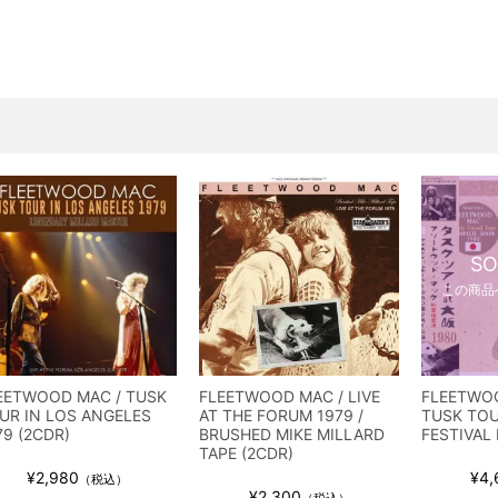
ス / 2023年8月4日 ドイツ W.O.A. 公演 FHD 完全収録！
イア・ヒープ / 2023年8月3日 ドイツ W.O.A. 公演 FHD 完全収録！
ニー / 1979年5月8+9日 コロラド州 2公演 SBD 完全収録！
FB / 2024年7月28日 フジロック’24公演 超高音質AI-SBD！
ーニング / 2024年4月22日 英リーズ公演 超高音質IEM+Aud！
ー・ジョエル / 2024年3月24日 100Aniv. 米M.S.G公演 完全収録！
/ 2024年6月3日 カーディフ公演 IEM/AUD 完全収録！
ーピオンズ / 2024年6月15日 リスボン公演 FHD 完全収録！
SO
スキン / 2024年6月9日 ドイツ ROCK AM RING 公演 FHD 完全収録！
この商品
・ギャラガー / 2024年6月1日 英国シェフィールド公演 完全収録！
ス / 2023年8月4日 ドイツ W.O.A. 公演 FHD 完全収録！
イア・ヒープ / 2023年8月3日 ドイツ W.O.A. 公演 FHD 完全収録！
EETWOOD MAC / TUSK
FLEETWOOD MAC / LIVE
FLEETWOO
ニー / 1979年5月8+9日 コロラド州 2公演 SBD 完全収録！
UR IN LOS ANGELES
AT THE FORUM 1979 /
TUSK TOU
79 (2CDR)
BRUSHED MIKE MILLARD
FESTIVAL 
TAPE (2CDR)
¥2,980
¥4,
（税込）
¥2,300
（税込）