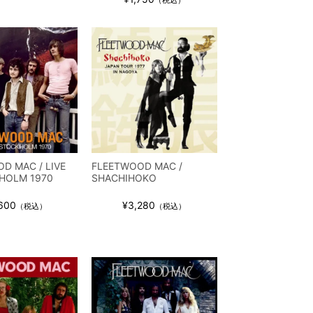
D MAC / LIVE
FLEETWOOD MAC /
HOLM 1970
SHACHIHOKO
600
¥3,280
（税込）
（税込）