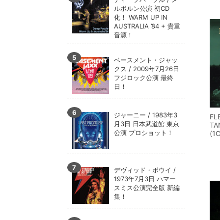
ルボルン公演 初CD
化！ WARM UP IN
AUSTRALIA ’84 + 貴重
音源！
ベースメント・ジャッ
クス / 2009年7月26日
フジロック公演 最終
日！
ジャーニー / 1983年3
FL
月3日 日本武道館 東京
TA
公演 プロショット！
(1
デヴィッド・ボウイ /
1973年7月3日 ハマー
スミス公演完全版 新編
集！